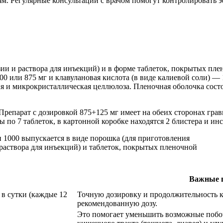
ям. Регулярные консультации с врачом помогут контролировать 
зии и раствора для инъекций) и в форме таблеток, покрытых пл
 или 875 мг и клавулановая кислота (в виде калиевой соли) — 1
я и микрокристаллическая целлюлоза. Пленочная оболочка состо
епарат с дозировкой 875+125 мг имеет на обеих сторонах грави
ы по 7 таблеток, в картонной коробке находятся 2 блистера и и
Важные 
 в сутки (каждые 12
Точную дозировку и продолжительность к
рекомендованную дозу.
Это помогает уменьшить возможные побо