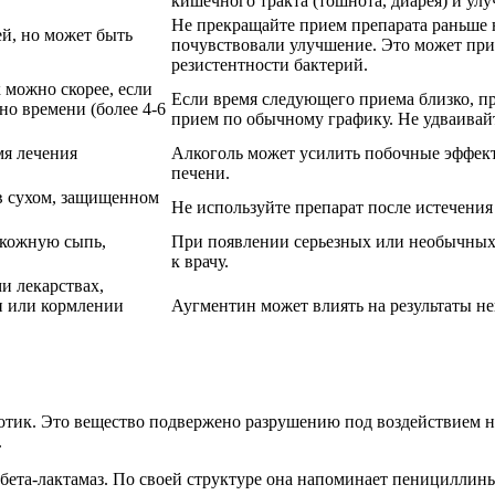
кишечного тракта (тошнота, диарея) и улу
Не прекращайте прием препарата раньше н
ей, но может быть
почувствовали улучшение. Это может при
резистентности бактерий.
 можно скорее, если
Если время следующего приема близко, п
но времени (более 4-6
прием по обычному графику. Не удваивайт
мя лечения
Алкоголь может усилить побочные эффект
печени.
в сухом, защищенном
Не используйте препарат после истечения 
 кожную сыпь,
При появлении серьезных или необычных
к врачу.
и лекарствах,
и или кормлении
Аугментин может влиять на результаты н
ик. Это вещество подвержено разрушению под воздействием нек
.
 бета-лактамаз. По своей структуре она напоминает пенициллин