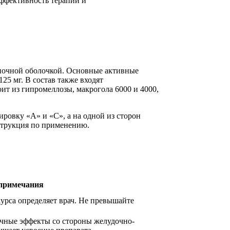
эффективность терапии и
еночной оболочкой. Основные активные
25 мг. В состав также входят
ит из гипромеллозы, макрогола 6000 и 4000,
ровку «А» и «С», а на одной из сторон
нструкция по применению.
примечания
урса определяет врач. Не превышайте
чные эффекты со стороны желудочно-