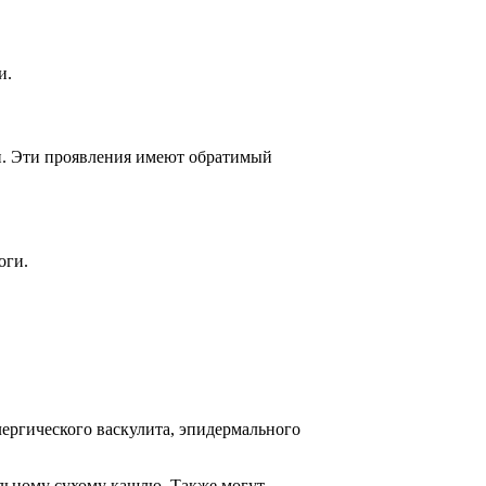
и.
и. Эти проявления имеют обратимый
оги.
лергического васкулита, эпидермального
ельному сухому кашлю. Также могут