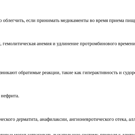
о облегчить, если принимать медикаменты во время приема пищ
я, гемолитическая анемия и удлинение протромбинового времен
зникают обратимые реакции, такие как гиперактивность и судор
 нефрита.
еского дерматита, анафилаксии, ангионевротического отека, ал
торые могут затрагивать дыхательную систему, приводя к длит