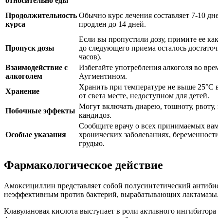
относительно еды
Продолжительность
Обычно курс лечения составляет 7-10 дн
курса
продлен до 14 дней.
Если вы пропустили дозу, примите ее как
Пропуск дозы
до следующего приема осталось достаточ
часов).
Взаимодействие с
Избегайте употребления алкоголя во вре
алкоголем
Аугментином.
Хранить при температуре не выше 25°C 
Хранение
от света месте, недоступном для детей.
Могут включать диарею, тошноту, рвоту,
Побочные эффекты
кандидоз.
Сообщите врачу о всех принимаемых вам
Особые указания
хронических заболеваниях, беременност
грудью.
Фармакологическое действие
Амоксициллин представляет собой полусинтетический антибиот
неэффективным против бактерий, вырабатывающих лактамазы
Клавулановая кислота выступает в роли активного ингибитора