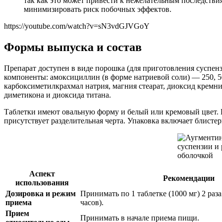
так как это может привести к нежелательным последстви
минимизировать риск побочных эффектов.
https://youtube.com/watch?v=sN3vdGJVGoY
Формы выпуска и состав
Препарат доступен в виде порошка (для приготовления суспен
компоненты: амоксициллин (в форме натриевой соли) — 250, 500
карбоксиметилкрахмал натрия, магния стеарат, диоксид кремни
диметикона и диоксида титана.
Таблетки имеют овальную форму и белый или кремовый цвет. Пр
присутствует разделительная черта. Упаковка включает блистер
Аспект
Рекомендации
использования
Дозировка и режим
Принимать по 1 таблетке (1000 мг) 2 раза
приема
часов).
Прием
Принимать в начале приема пищи.