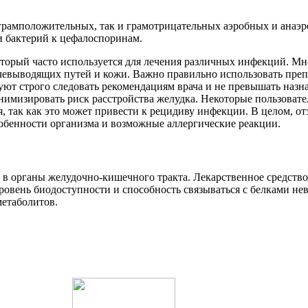
грамположительных, так и грамотрицательных аэробных и анаэро
и бактерий к цефалоспоринам.
орый часто используется для лечения различных инфекций. Мн
чевыводящих путей и кожи. Важно правильно использовать преп
уют строго следовать рекомендациям врача и не превышать назн
нимизировать риск расстройства желудка. Некоторые пользовате
, так как это может привести к рецидиву инфекции. В целом, о
обенности организма и возможные аллергические реакции.
 органы желудочно-кишечного тракта. Лекарственное средство 
овень биодоступности и способность связываться с белками не
метаболитов.