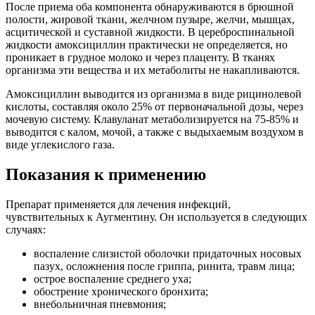
После приема оба компонента обнаруживаются в брюшной
полости, жировой ткани, желчном пузыре, желчи, мышцах,
асцитической и суставной жидкости. В цереброспинальной
жидкости амоксициллин практически не определяется, но
проникает в грудное молоко и через плаценту. В тканях
организма эти вещества и их метаболиты не накапливаются.
Амоксициллин выводится из организма в виде рицинолевой
кислоты, составляя около 25% от первоначальной дозы, через
мочевую систему. Клавуланат метаболизируется на 75-85% и
выводится с калом, мочой, а также с выдыхаемым воздухом в
виде углекислого газа.
Показания к применению
Препарат применяется для лечения инфекций,
чувствительных к Аугментину. Он используется в следующих
случаях:
воспаление слизистой оболочки придаточных носовых
пазух, осложнения после гриппа, ринита, травм лица;
острое воспаление среднего уха;
обострение хронического бронхита;
внебольничная пневмония;