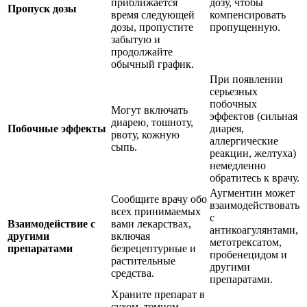
приближается
дозу, чтобы
Пропуск дозы
время следующей
компенсировать
дозы, пропустите
пропущенную.
забытую и
продолжайте
обычный график.
При появлении
серьезных
побочных
Могут включать
эффектов (сильная
диарею, тошноту,
Побочные эффекты
диарея,
рвоту, кожную
аллергические
сыпь.
реакции, желтуха)
немедленно
обратитесь к врачу.
Аугментин может
Сообщите врачу обо
взаимодействовать
всех принимаемых
с
Взаимодействие с
вами лекарствах,
антикоагулянтами,
другими
включая
метотрексатом,
препаратами
безрецептурные и
пробенецидом и
растительные
другими
средства.
препаратами.
Храните препарат в
сухом, темном