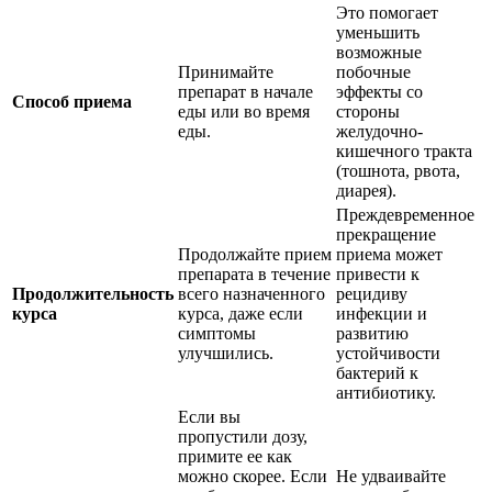
Это помогает
уменьшить
возможные
Принимайте
побочные
препарат в начале
эффекты со
Способ приема
еды или во время
стороны
еды.
желудочно-
кишечного тракта
(тошнота, рвота,
диарея).
Преждевременное
прекращение
Продолжайте прием
приема может
препарата в течение
привести к
Продолжительность
всего назначенного
рецидиву
курса
курса, даже если
инфекции и
симптомы
развитию
улучшились.
устойчивости
бактерий к
антибиотику.
Если вы
пропустили дозу,
примите ее как
можно скорее. Если
Не удваивайте