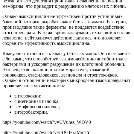
результате его действия происходит ослабление наружной
мембраны, что приводит к разрушению клеток и их гибели.
Однако амоксициллин не эффективен против устойчивых
бактерий, которые вырабатывают бета-лактамазы. Бактерии,
производящие такие ферменты, не поддаются воздействию
этого препарата. В то же время клавуланат, входящий в состав
лекарства, нейтрализует действие лактамаз, что позволяет
сохранить эффективность амоксициллина.
Клавуланат относится к классу бета-лактамов. Он связывается
с белками, что способствует взаимодействию антибиотика с
бактериями и ускоряет разрушение их клеточной оболочки.
Это вещество активно против моракселл, хламидий,
гонококков, стафилококков, легионелл и стрептококков.
Однако в отношении некоторых микроорганизмов клавуланат
проявляет низкую активность:
энтерококки;
синегнойная палочка;
гемофильная палочка;
энтеробактерии.
https://youtube.com/watch?v=UVuhss_WDV0
https://youtube.com/watch?v=pUGIkr2MmLY