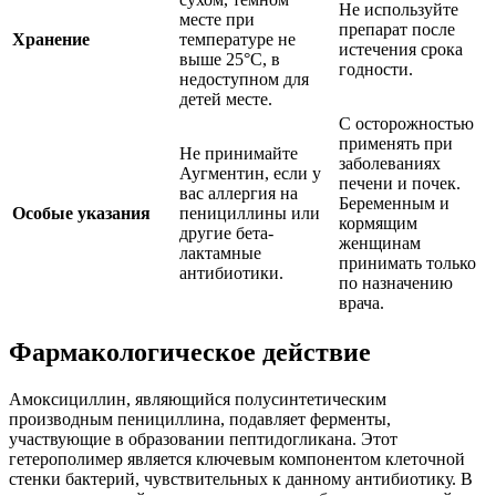
Не используйте
месте при
препарат после
Хранение
температуре не
истечения срока
выше 25°C, в
годности.
недоступном для
детей месте.
С осторожностью
применять при
Не принимайте
заболеваниях
Аугментин, если у
печени и почек.
вас аллергия на
Беременным и
Особые указания
пенициллины или
кормящим
другие бета-
женщинам
лактамные
принимать только
антибиотики.
по назначению
врача.
Фармакологическое действие
Амоксициллин, являющийся полусинтетическим
производным пенициллина, подавляет ферменты,
участвующие в образовании пептидогликана. Этот
гетерополимер является ключевым компонентом клеточной
стенки бактерий, чувствительных к данному антибиотику. В