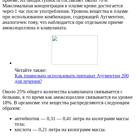
приеме, их биодоступность составляет около 70%.
Максимальная концентрация в плазме крови достигается
через 1 час после употребления. Уровень вещества в плазме
при использовании комбинации, содержащей Аугментин,
аналогичен тому, что наблюдается при отдельном приеме
амоксициллина и клавуланата.
Читайте также:
Как правильно использовать препарат Аугментин 200
для лечения?
Около 25% общего количества клавуланата связывается с
белками, в то время как амоксициллин связывается на уровне
18%. В организме эти вещества распределяются следующим
образом:
антибиотик — 0,31 — 0,41 литра на килограмм массы
тела;
кислота — 0,21 литра на килограмм массы.