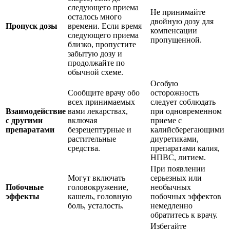
следующего приема
Не принимайте
осталось много
двойную дозу для
Пропуск дозы
времени. Если время
компенсации
следующего приема
пропущенной.
близко, пропустите
забытую дозу и
продолжайте по
обычной схеме.
Особую
Сообщите врачу обо
осторожность
всех принимаемых
следует соблюдать
Взаимодействие
вами лекарствах,
при одновременном
с другими
включая
приеме с
препаратами
безрецептурные и
калийсберегающими
растительные
диуретиками,
средства.
препаратами калия,
НПВС, литием.
При появлении
Могут включать
серьезных или
Побочные
головокружение,
необычных
эффекты
кашель, головную
побочных эффектов
боль, усталость.
немедленно
обратитесь к врачу.
Избегайте