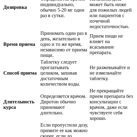
индивидуально,
может быть ниже
Дозировка
обычно 5-20 мг один
для пожилых людей
раз в сутки.
или пациентов с
почечной
недостаточностью.
Принимать один раз в
Прием пищи не
день, желательно в
влияет на
Время приема
одно и то же время,
всасывание
независимо от приема
препарата.
пищи.
Таблетку следует
проглатывать
Не разжевывайте и
Способ приема
целиком, запивая
не измельчайте
достаточным
таблетку.
количеством воды.
Не прекращайте
Определяется врачом.
прием препарата без
Длительность
Диротон обычно
консультации с
курса
принимают
врачом, даже если
длительно.
чувствуете себя
хорошо.
Если пропустили дозу,
примите ее как можно
скорее, если до