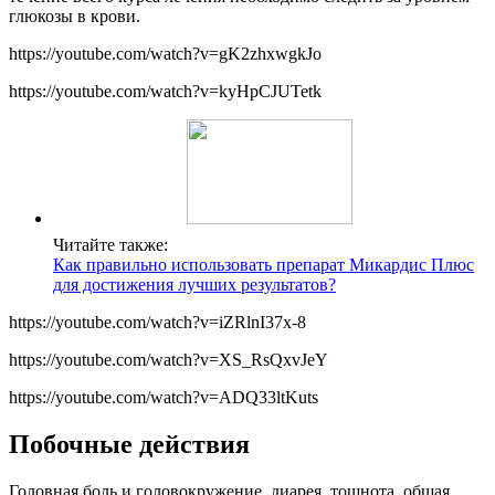
глюкозы в крови.
https://youtube.com/watch?v=gK2zhxwgkJo
https://youtube.com/watch?v=kyHpCJUTetk
Читайте также:
Как правильно использовать препарат Микардис Плюс
для достижения лучших результатов?
https://youtube.com/watch?v=iZRlnI37x-8
https://youtube.com/watch?v=XS_RsQxvJeY
https://youtube.com/watch?v=ADQ33ltKuts
Побочные действия
Головная боль и головокружение, диарея, тошнота, общая