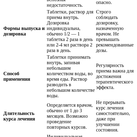
опасно.
недостаточность.
Таблетки, раствор для
Строго
приема внутрь.
соблюдать
Дозировка
дозировку,
Формы выпуска и
индивидуальна,
назначенную
дозировка
обычно 1/2 — 1
врачом. Не
таблетка 2 раза в день
превышать
или 2-4 мл раствора 2
рекомендованные
раза в день.
дозы.
Таблетки принимать
внутрь, запивая
Регулярность
небольшим
приема важна для
Способ
количеством воды, во
достижения
применения
время еды. Раствор
терапевтического
разводить в
эффекта.
небольшом количестве
воды.
Не прерывать
Определяется врачом,
курс лечения
обычно от 1 до 3
Длительность
самостоятельно,
месяцев. Возможно
курса лечения
даже при
проведение
улучшении
повторных курсов.
состояния.
Индивидуальная