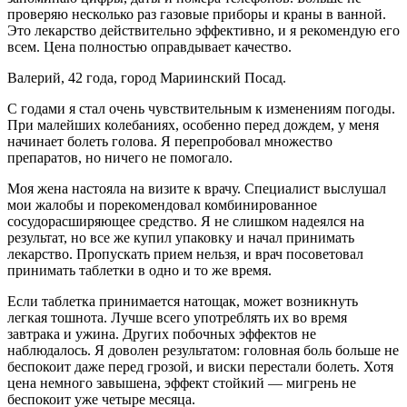
проверяю несколько раз газовые приборы и краны в ванной.
Это лекарство действительно эффективно, и я рекомендую его
всем. Цена полностью оправдывает качество.
Валерий, 42 года, город Мариинский Посад.
С годами я стал очень чувствительным к изменениям погоды.
При малейших колебаниях, особенно перед дождем, у меня
начинает болеть голова. Я перепробовал множество
препаратов, но ничего не помогало.
Моя жена настояла на визите к врачу. Специалист выслушал
мои жалобы и порекомендовал комбинированное
сосудорасширяющее средство. Я не слишком надеялся на
результат, но все же купил упаковку и начал принимать
лекарство. Пропускать прием нельзя, и врач посоветовал
принимать таблетки в одно и то же время.
Если таблетка принимается натощак, может возникнуть
легкая тошнота. Лучше всего употреблять их во время
завтрака и ужина. Других побочных эффектов не
наблюдалось. Я доволен результатом: головная боль больше не
беспокоит даже перед грозой, и виски перестали болеть. Хотя
цена немного завышена, эффект стойкий — мигрень не
беспокоит уже четыре месяца.