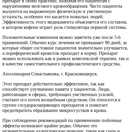
препарат в своей практике, назначая его пациентам с
нарушениями мозгового кровообращения. Часто пациенты
жалуются на выраженную физическую и умственную
усталость, особенно это касается пожилых людей.
Эффективность этого медикамента объясняется его составом,
в котором кофеин играет роль стимулятора нервной системы.
Положительные изменения можно заметить уже после 5-6
применений. Обычно курс лечения не превышает 90 дней, за
которые общее состояние пациентов значительно улучшается,
а периферический кровоток приходит в норму. Препарат
можно использовать как в рамках комплексной терапии, так и
в качестве самостоятельного профилактического средства.
Аполлинария Севастьянова, г. Красновишерск.
Этот препарат действительно эффективен, так как
способствует улучшению памяти у пациентов. Люди,
работающие в сферах, требующих умственных усилий,
считают его почти волшебным средством. Он относится к
группе сосудорасширяющих препаратов и помогает
предотвратить образование микросгустков в крови.
При соблюдении рекомендаций по применению побочные
эффекты возникают крайне редко. Обычно это
незначительные аллергические реакции, такие как сыпь и