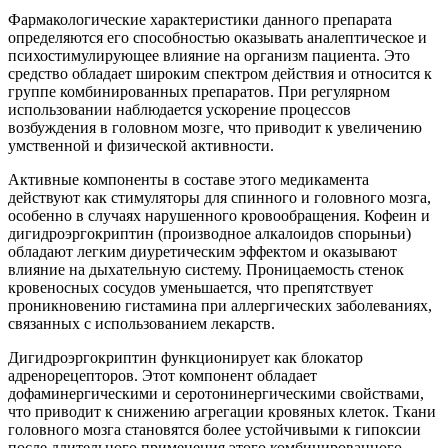
Фармакологические характеристики данного препарата
определяются его способностью оказывать аналептическое и
психостимулирующее влияние на организм пациента. Это
средство обладает широким спектром действия и относится к
группе комбинированных препаратов. При регулярном
использовании наблюдается ускорение процессов
возбуждения в головном мозге, что приводит к увеличению
умственной и физической активности.
Активные компоненты в составе этого медикамента
действуют как стимуляторы для спинного и головного мозга,
особенно в случаях нарушенного кровообращения. Кофеин и
дигидроэргокриптин (производное алкалоидов спорыньи)
обладают легким диуретическим эффектом и оказывают
влияние на дыхательную систему. Проницаемость стенок
кровеносных сосудов уменьшается, что препятствует
проникновению гистамина при аллергических заболеваниях,
связанных с использованием лекарств.
Дигидроэргокриптин функционирует как блокатор
адренорецепторов. Этот компонент обладает
дофаминергическими и серотонинергическими свойствами,
что приводит к снижению агрегации кровяных клеток. Ткани
головного мозга становятся более устойчивыми к гипоксии
после длительного применения этого комбинированного