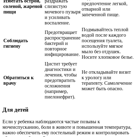
Избегать острой,
раздражать
предпочтение легкой,
соленой, жареной
слизистую
отварной или
пищи
мочевого пузыря
запеченной пище.
и усиливать
воспаление.
Подмывайтесь теплой
Предотвращает
водой после каждого
распространение
Соблюдать
посещения туалета,
бактерий и
гигиену
используйте мягкое
повторное
мыло без отдушек.
инфицирование.
Носите хлопковое белье.
Цистит требует
диагностики и
Не откладывайте визит
лечения, чтобы
Обратиться к
к урологу или
предотвратить
врачу
терапевту. Самолечение
осложнения
может быть опасно.
(например,
пиелонефрит).
Для детей
Если у ребенка наблюдаются частые позывы к
мочеиспусканию, боли в животе и повышенная температура,
важно обеспечить ему постельный режим и контролировать