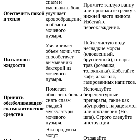
спазм и
Примите теплую ванну
уменьшить боль,
или приложите грелку к
Обеспечить покой
улучшает
нижней части живота.
и тепло
кровообращение
Избегайте
в области
переохлаждения.
мочевого
пузыря.
Пейте чистую воду,
Увеличивает
несладкие морсы
объем мочи, что
(клюквенный,
способствует
Пить много
брусничный), отвары
вымыванию
жидкости
трав (ромашка,
бактерий из
толокнянка). Избегайте
мочевого
кофе, алкоголя,
пузыря.
газированных напитков.
Помогает
Используйте
облегчить боль и
безрецептурные
Принять
снять спазм
препараты, такие как
обезболивающее/
гладкой
ибупрофен, парацетамол
спазмолитическое
мускулатуры
или дротаверин (Но-
средство
мочевого
шпа). Строго следуйте
пузыря.
инструкции.
Эти продукты
могут
Отдавайте