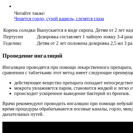
Читайте также:
Чешется горло, сухой кашель, слезятся глаза
Корень солодки
Выпускается в виде сиропа. Детям от 2 лет назна
Пертусин
Дозировка составляет 1 чайную ложку 3-4 раз
Геделикс
Детям от 2 лет положена дозировка 2,5 мл 3 раз
Проведение ингаляций
Ингаляции проводятся при помощи лекарственного препарата, ра
сравнении с таблетками этот метод имеет следующие преимуще
действующее вещество препарата попадает непосредстве
мокрота увлажняется паром, становится жидкой и легко о
происходит ускоренное выведение бактерий из бронхов.
Врачи рекомендуют проводить ингаляции при помощи небулайзе
время процедуры обрабатываются носовые каналы, горло, минд
дыхательных путей.