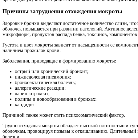
Причины затруднения отхождения мокроты
Здоровые бронхи выделяют достаточное количество слизи, чт
оболочек повышается при развитии патологий. Активное делен
микрофлоры, продуктов распада белка, токсинов, компонентов
Густота и цвет мокроты зависит от насыщенности ее компонен
наличием прожилок крови.
Заболевания, приводящие к формированию мокроты:
острый или хронический бронхит;
нижнедолевая пневмония;
бронхоэктатическая болезнь;
аллергические реакции;
ларинготрахеит;
полипы и новообразования в бронхах;
кандидоз.
Причиной также может стать психосоматический фактор.
Трудно отходящая мокрота обладает высокой плотностью и гус
оболочкам, провоцируя позывы к откашливанию. Длительный и
болезни.