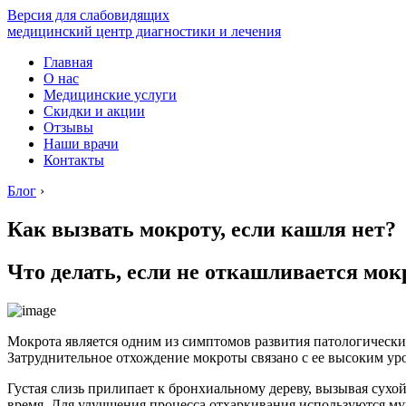
Версия для слабовидящих
медицинский центр диагностики и лечения
Главная
О нас
Медицинские услуги
Скидки и акции
Отзывы
Наши врачи
Контакты
Блог
›
Как вызвать мокроту, если кашля нет?
Что делать, если не откашливается мок
Мокрота является одним из симптомов развития патологически
Затруднительное отхождение мокроты связано с ее высоким ур
Густая слизь прилипает к бронхиальному дереву, вызывая сухо
время. Для улучшения процесса отхаркивания используются му