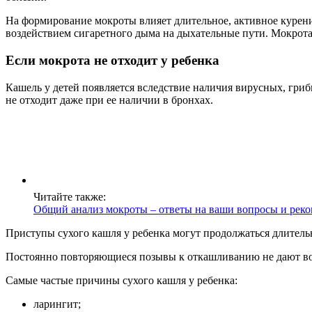
На формирование мокроты влияет длительное, активное курени
воздействием сигаретного дыма на дыхательные пути. Мокрота
Если мокрота не отходит у ребенка
Кашель у детей появляется вследствие наличия вирусных, гри
не отходит даже при ее наличии в бронхах.
Читайте также:
Общий анализ мокроты – ответы на ваши вопросы и рек
Приступы сухого кашля у ребенка могут продолжаться длитель
Постоянно повторяющиеся позывы к откашливанию не дают воз
Самые частые причины сухого кашля у ребенка:
ларингит;