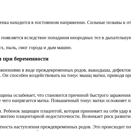
ребенка находится в постоянном напряжении. Сильные позывы к
появляется вследствие попадания инородных тел в дыхательную
ух, пыль, смог города и дым машин.
 при беременности
жнениями в виде преждевременных родов, выкидыша, дефектов 
 Он способен воздействовать на тонус мышц матки, приводя о
щины ослабевает, что становится причиной быстрого заражени
 чего напрягается матка. Повышенный тонус матки осложняет п
. Ребенок защищен плацентой, которая принимает на себя удар в
звитию плацентарной недостаточности. Возникает риск развити
тность наступления преждевременных родов. Это происходит пот