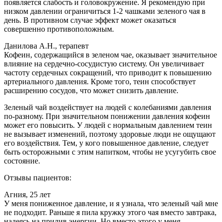
появляется слабость и головокружение. Я рекомендую при
низком давлении ограничиться 1-2 чашками зеленого чая в
день. В противном случае эффект может оказаться
совершенно противоположным.
Данилова А.Н., терапевт
Кофеин, содержащийся в зеленом чае, оказывает значительное
влияние на сердечно-сосудистую систему. Он увеличивает
частоту сердечных сокращений, что приводит к повышению
артериального давления. Кроме того, теин способствует
расширению сосудов, что может снизить давление.
Зеленый чай воздействует на людей с колебаниями давления
по-разному. При значительном понижении давления кофеин
может его повысить. У людей с нормальным давлением теин
не вызывает изменений, поэтому здоровые люди не ощущают
его воздействия. Тем, у кого повышенное давление, следует
быть осторожными с этим напитком, чтобы не усугубить свое
состояние.
Отзывы пациентов:
Агния, 25 лет
У меня пониженное давление, и я узнала, что зеленый чай мне
не подходит. Раньше я пила кружку этого чая вместо завтрака,
надеясь на прилив энергии. Но вместо этого у меня