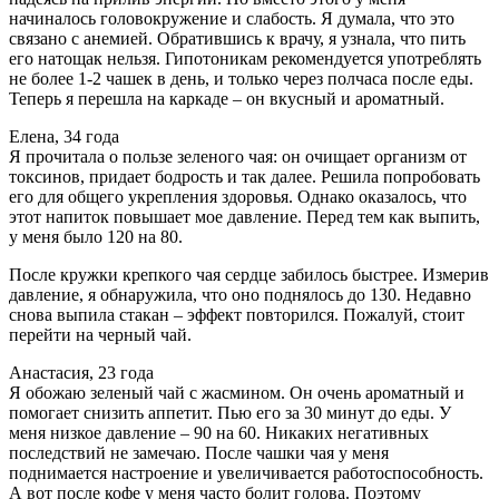
начиналось головокружение и слабость. Я думала, что это
связано с анемией. Обратившись к врачу, я узнала, что пить
его натощак нельзя. Гипотоникам рекомендуется употреблять
не более 1-2 чашек в день, и только через полчаса после еды.
Теперь я перешла на каркаде – он вкусный и ароматный.
Елена, 34 года
Я прочитала о пользе зеленого чая: он очищает организм от
токсинов, придает бодрость и так далее. Решила попробовать
его для общего укрепления здоровья. Однако оказалось, что
этот напиток повышает мое давление. Перед тем как выпить,
у меня было 120 на 80.
После кружки крепкого чая сердце забилось быстрее. Измерив
давление, я обнаружила, что оно поднялось до 130. Недавно
снова выпила стакан – эффект повторился. Пожалуй, стоит
перейти на черный чай.
Анастасия, 23 года
Я обожаю зеленый чай с жасмином. Он очень ароматный и
помогает снизить аппетит. Пью его за 30 минут до еды. У
меня низкое давление – 90 на 60. Никаких негативных
последствий не замечаю. После чашки чая у меня
поднимается настроение и увеличивается работоспособность.
А вот после кофе у меня часто болит голова. Поэтому