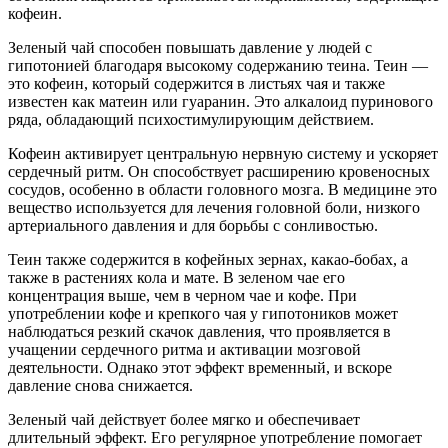
кофеин.
Зеленый чай способен повышать давление у людей с
гипотонией благодаря высокому содержанию теина. Теин —
это кофеин, который содержится в листьях чая и также
известен как матеин или гуаранин. Это алкалоид пуринового
ряда, обладающий психостимулирующим действием.
Кофеин активирует центральную нервную систему и ускоряет
сердечный ритм. Он способствует расширению кровеносных
сосудов, особенно в области головного мозга. В медицине это
вещество используется для лечения головной боли, низкого
артериального давления и для борьбы с сонливостью.
Теин также содержится в кофейных зернах, какао-бобах, а
также в растениях кола и мате. В зеленом чае его
концентрация выше, чем в черном чае и кофе. При
употреблении кофе и крепкого чая у гипотоников может
наблюдаться резкий скачок давления, что проявляется в
учащении сердечного ритма и активации мозговой
деятельности. Однако этот эффект временный, и вскоре
давление снова снижается.
Зеленый чай действует более мягко и обеспечивает
длительный эффект. Его регулярное употребление помогает