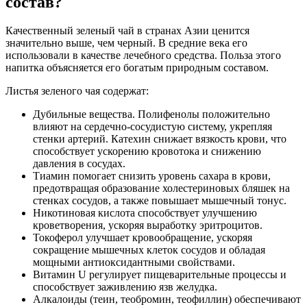
состав?
Качественный зеленый чай в странах Азии ценится
значительно выше, чем черный. В средние века его
использовали в качестве лечебного средства. Польза этого
напитка объясняется его богатым природным составом.
Листья зеленого чая содержат:
Дубильные вещества. Полифенолы положительно
влияют на сердечно-сосудистую систему, укрепляя
стенки артерий. Катехин снижает вязкость крови, что
способствует ускорению кровотока и снижению
давления в сосудах.
Тиамин помогает снизить уровень сахара в крови,
предотвращая образование холестериновых бляшек на
стенках сосудов, а также повышает мышечный тонус.
Никотиновая кислота способствует улучшению
кроветворения, ускоряя выработку эритроцитов.
Токоферол улучшает кровообращение, ускоряя
сокращение мышечных клеток сосудов и обладая
мощными антиоксидантными свойствами.
Витамин U регулирует пищеварительные процессы и
способствует заживлению язв желудка.
Алкалоиды (теин, теобромин, теофиллин) обеспечивают