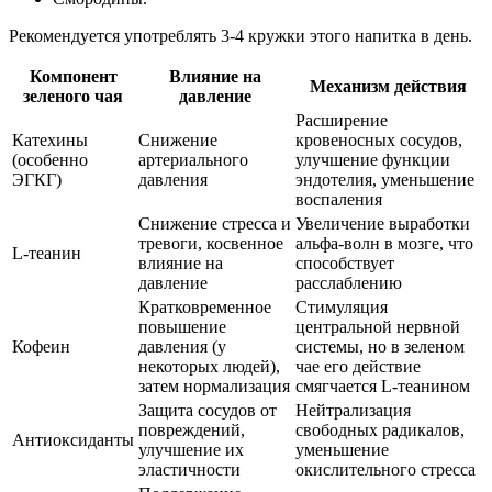
Рекомендуется употреблять 3-4 кружки этого напитка в день.
Компонент
Влияние на
Механизм действия
зеленого чая
давление
Расширение
Катехины
Снижение
кровеносных сосудов,
(особенно
артериального
улучшение функции
ЭГКГ)
давления
эндотелия, уменьшение
воспаления
Снижение стресса и
Увеличение выработки
тревоги, косвенное
альфа-волн в мозге, что
L-теанин
влияние на
способствует
давление
расслаблению
Кратковременное
Стимуляция
повышение
центральной нервной
Кофеин
давления (у
системы, но в зеленом
некоторых людей),
чае его действие
затем нормализация
смягчается L-теанином
Защита сосудов от
Нейтрализация
повреждений,
свободных радикалов,
Антиоксиданты
улучшение их
уменьшение
эластичности
окислительного стресса