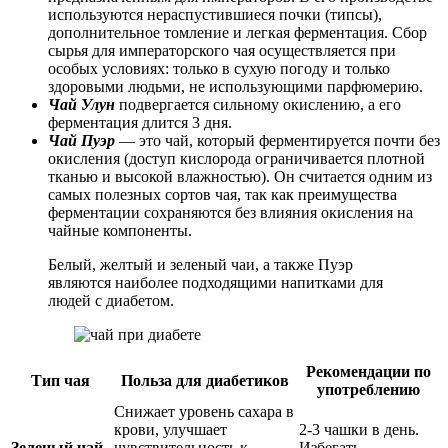
используются нераспустившиеся почки (типсы),
дополнительное томление и легкая ферментация. Сбор
сырья для императорского чая осуществляется при
особых условиях: только в сухую погоду и только
здоровыми людьми, не использующими парфюмерию.
Чай Улун
подвергается сильному окислению, а его
ферментация длится 3 дня.
Чай Пуэр
— это чай, который ферментируется почти без
окисления (доступ кислорода ограничивается плотной
тканью и высокой влажностью). Он считается одним из
самых полезных сортов чая, так как преимущества
ферментации сохраняются без влияния окисления на
чайные компоненты.
Белый, желтый и зеленый чаи, а также Пуэр
являются наиболее подходящими напитками для
людей с диабетом.
Рекомендации по
Тип чая
Польза для диабетиков
употреблению
Снижает уровень сахара в
крови, улучшает
2-3 чашки в день.
Зеленый чай
чувствительность к
Избегать