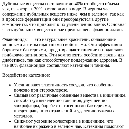
Дубильные вещества составляют до 40% от общего объема
чая, из которых 30% растворимы в воде. В черном чае
содержание дубильных веществ ниже, чем в зеленом, так как
в процессе ферментации они преобразуются в другие
компоненты, что приводит к их уменьшению вдвое. Основная
часть дубильных веществ в чае представлена флавоноидами.
Флавоноиды — это натуральные красители, обладающие
мощными антиоксидантными свойствами. Они эффективно
борются с бактериями, предотвращают гниение и подавляют
грибковую активность. Эти компоненты особенно важны для
диабетиков, так как способствуют поддержанию здоровья. В
чае 80% флавоноидов составляют катехины и танины.
Воздействие катехинов:
Увеличивают эластичность сосудов, что особенно
полезно при атеросклерозе.
Связывают различные обменные вещества в кишечнике,
способствуя выведению токсинов, улучшению
микрофлоры, борьбе с патогенными бактериями,
предотвращению отравлений и удалению тяжелых
металлов.
Снижают усвоение холестерина в кишечнике, что
наиболее выражено в зеленом чае. Катехины помогают