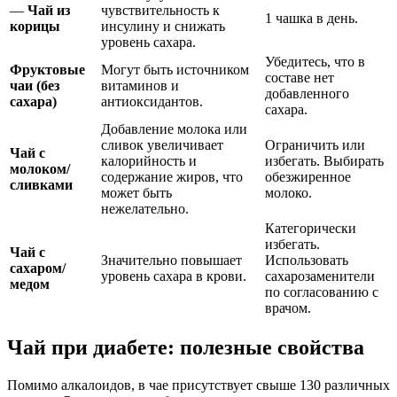
—
Чай из
чувствительность к
1 чашка в день.
корицы
инсулину и снижать
уровень сахара.
Убедитесь, что в
Фруктовые
Могут быть источником
составе нет
чаи (без
витаминов и
добавленного
сахара)
антиоксидантов.
сахара.
Добавление молока или
сливок увеличивает
Ограничить или
Чай с
калорийность и
избегать. Выбирать
молоком/
содержание жиров, что
обезжиренное
сливками
может быть
молоко.
нежелательно.
Категорически
избегать.
Чай с
Значительно повышает
Использовать
сахаром/
уровень сахара в крови.
сахарозаменители
медом
по согласованию с
врачом.
Чай при диабете: полезные свойства
Помимо алкалоидов, в чае присутствует свыше 130 различных