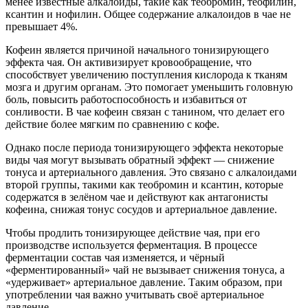
менее известные алкалоиды, такие как теобромин, теофилин,
ксантин и нофилин. Общее содержание алкалоидов в чае не
превышает 4%.
Кофеин является причиной начального тонизирующего
эффекта чая. Он активизирует кровообращение, что
способствует увеличению поступления кислорода к тканям
мозга и другим органам. Это помогает уменьшить головную
боль, повысить работоспособность и избавиться от
сонливости. В чае кофеин связан с танином, что делает его
действие более мягким по сравнению с кофе.
Однако после периода тонизирующего эффекта некоторые
виды чая могут вызывать обратный эффект — снижение
тонуса и артериального давления. Это связано с алкалоидами
второй группы, такими как теобромин и ксантин, которые
содержатся в зелёном чае и действуют как антагонисты
кофеина, снижая тонус сосудов и артериальное давление.
Чтобы продлить тонизирующее действие чая, при его
производстве используется ферментация. В процессе
ферментации состав чая изменяется, и чёрный
«ферментированный» чай не вызывает снижения тонуса, а
«удерживает» артериальное давление. Таким образом, при
употреблении чая важно учитывать своё артериальное
давление.