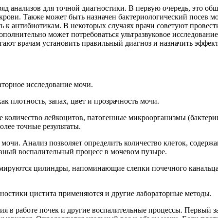
яд анализов для точной диагностики. В первую очередь, это об
крови. Также может быть назначен бактериологический посев мо
ь к антибиотикам. В некоторых случаях врачи советуют провест
ополнительно может потребоваться ультразвуковое исследовани
гают врачам установить правильный диагноз и назначить эффект
аторное исследование мочи.
к плотность, запах, цвет и прозрачность мочи.
 количество лейкоцитов, патогенные микроорганизмы (бактерии и
олее точные результаты.
мочи. Анализ позволяет определить количество клеток, содержа
ивный воспалительный процесс в мочевом пузыре.
ормируются цилиндры, напоминающие слепки почечного канальц
гностики цистита применяются и другие лабораторные методы.
 в работе почек и другие воспалительные процессы. Первый забо