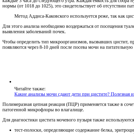
каждые 3 часа до следующего утра. Каждая емкость для сбора 
нормы (от 1018 до 1025), это свидетельствует об отсутствии па
Метод Аддиса-Каковского используется реже, так как ци
Для этого анализа необходимо воздержаться от посещения туал
выявления заболеваний почек.
Чтобы определить тип микроорганизмов, вызвавших цистит, п
появляются через 8-10 дней после посева мочи на питательную 
Читайте также:
Какие анализы мочи сдают дети при цистите? Полезная 
Полимеразная цепная реакция (ПЦР) применяется также в соче
патогенной микрофлоры во влагалище.
Для диагностики цистита мочевого пузыря также используются
тест-полоски, определяющие содержание белка, эритроци