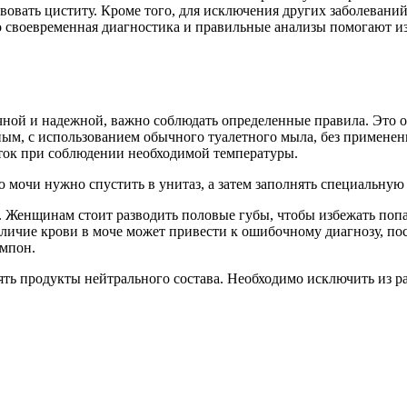
вовать циститу. Кроме того, для исключения других заболеван
о своевременная диагностика и правильные анализы помогают и
чной и надежной, важно соблюдать определенные правила. Это о
м, с использованием обычного туалетного мыла, без применени
уток при соблюдении необходимой температуры.
мочи нужно спустить в унитаз, а затем заполнять специальную 
. Женщинам стоит разводить половые губы, чтобы избежать попа
наличие крови в моче может привести к ошибочному диагнозу, по
ампон.
лять продукты нейтрального состава. Необходимо исключить из р