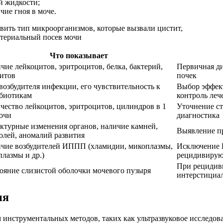
й жидкости;
чие гноя в моче.
Что показывает
чие лейкоцитов, эритроцитов, белка, бактерий,
Первичная ди
итов
почек
возбудителя инфекции, его чувствительность к
Выбор эффект
биотикам
контроль леч
чество лейкоцитов, эритроцитов, цилиндров в 1
Уточнение ст
очи
диагностика
ктурные изменения органов, наличие камней,
Выявление п
олей, аномалий развития
чие возбудителей ИППП (хламидии, микоплазмы,
Исключение 
плазмы и др.)
рецидивирую
При рецидив
ояние слизистой оболочки мочевого пузыря
интерстициал
ия
 инструментальных методов, таких как ультразвуковое исследов