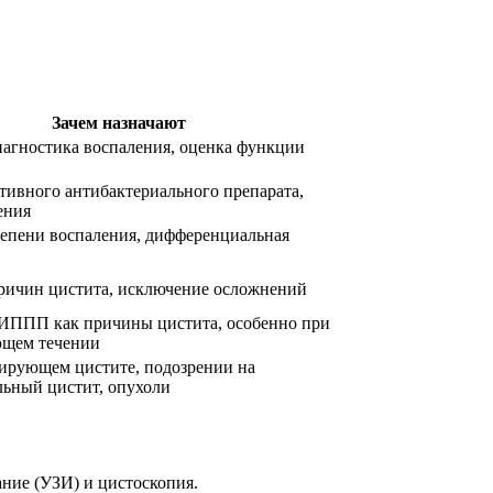
Зачем назначают
агностика воспаления, оценка функции
ивного антибактериального препарата,
ения
епени воспаления, дифференциальная
ричин цистита, исключение осложнений
ИППП как причины цистита, особенно при
щем течении
ирующем цистите, подозрении на
ьный цистит, опухоли
ание (УЗИ) и цистоскопия.