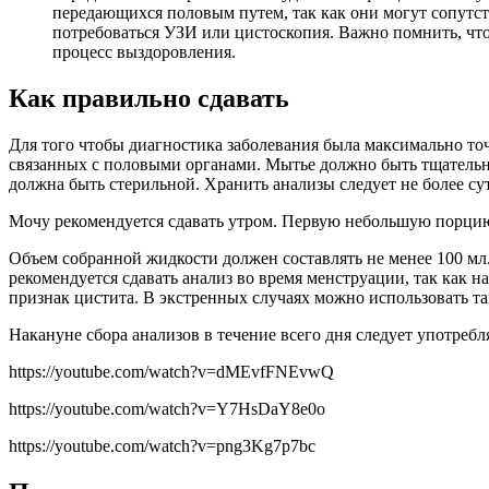
передающихся половым путем, так как они могут сопутст
потребоваться УЗИ или цистоскопия. Важно помнить, чт
процесс выздоровления.
Как правильно сдавать
Для того чтобы диагностика заболевания была максимально то
связанных с половыми органами. Мытье должно быть тщательны
должна быть стерильной. Хранить анализы следует не более с
Мочу рекомендуется сдавать утром. Первую небольшую порцию 
Объем собранной жидкости должен составлять не менее 100 мл
рекомендуется сдавать анализ во время менструации, так как 
признак цистита. В экстренных случаях можно использовать т
Накануне сбора анализов в течение всего дня следует употреб
https://youtube.com/watch?v=dMEvfFNEvwQ
https://youtube.com/watch?v=Y7HsDaY8e0o
https://youtube.com/watch?v=png3Kg7p7bc