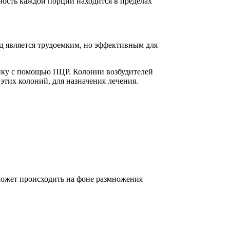
ность каждой порции находится в пределах
од является трудоемким, но эффективным для
тику с помощью ПЦР. Колонии возбудителей
этих колоний, для назначения лечения.
может происходить на фоне размножения