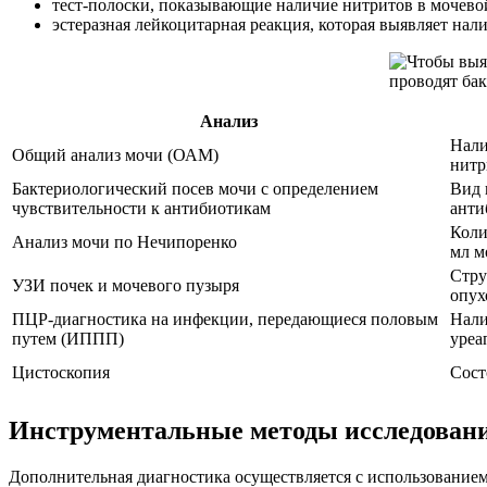
тест-полоски, показывающие наличие нитритов в мочево
эстеразная лейкоцитарная реакция, которая выявляет нали
Анализ
Нали
Общий анализ мочи (ОАМ)
нитр
Бактериологический посев мочи с определением
Вид 
чувствительности к антибиотикам
анти
Коли
Анализ мочи по Нечипоренко
мл м
Стру
УЗИ почек и мочевого пузыря
опух
ПЦР-диагностика на инфекции, передающиеся половым
Нали
путем (ИППП)
уреа
Цистоскопия
Сост
Инструментальные методы исследован
Дополнительная диагностика осуществляется с использованием