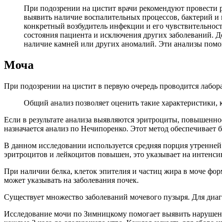
При подозрении на цистит врачи рекомендуют провести р
выявить наличие воспалительных процессов, бактерий и 
конкретный возбудитель инфекции и его чувствительност
состояния пациента и исключения других заболеваний. Д
наличие камней или других аномалий. Эти анализы помо
Моча
При подозрении на цистит в первую очередь проводится лабор
Общий анализ позволяет оценить такие характеристики, ка
Если в результате анализа выявляются эритроциты, повышенное
назначается анализ по Нечипоренко. Этот метод обеспечивает б
В данном исследовании используется средняя порция утренней 
эритроцитов и лейкоцитов повышен, это указывает на интенс
При наличии белка, клеток эпителия и частиц жира в моче ф
может указывать на заболевания почек.
Существует множество заболеваний мочевого пузыря. Для диа
Исследование мочи по Зимницкому помогает выявить нарушения