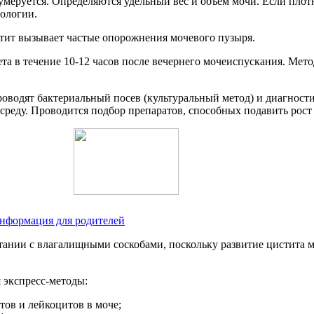
нумеруется. Определяются удельный вес и объем мочи. Если плот
тологии.
стит вызывает частые опорожнения мочевого пузыря.
ета в течение 10-12 часов после вечернего мочеиспускания. Мет
роводят бактериальный посев (культуральный метод) и диагнос
среду. Проводится подбор препаратов, способных подавить рост 
информация для родителей
тании с влагалищными соскобами, поскольку развитие цистита 
 экспресс-методы:
тов и лейкоцитов в моче;