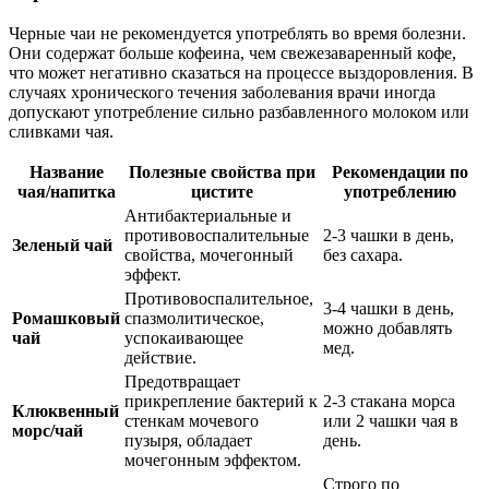
Черные чаи не рекомендуется употреблять во время болезни.
Они содержат больше кофеина, чем свежезаваренный кофе,
что может негативно сказаться на процессе выздоровления. В
случаях хронического течения заболевания врачи иногда
допускают употребление сильно разбавленного молоком или
сливками чая.
Название
Полезные свойства при
Рекомендации по
чая/напитка
цистите
употреблению
Антибактериальные и
противовоспалительные
2-3 чашки в день,
Зеленый чай
свойства, мочегонный
без сахара.
эффект.
Противовоспалительное,
3-4 чашки в день,
Ромашковый
спазмолитическое,
можно добавлять
чай
успокаивающее
мед.
действие.
Предотвращает
прикрепление бактерий к
2-3 стакана морса
Клюквенный
стенкам мочевого
или 2 чашки чая в
морс/чай
пузыря, обладает
день.
мочегонным эффектом.
Строго по