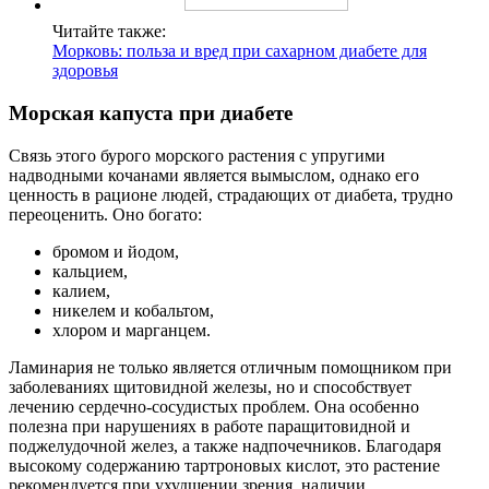
Читайте также:
Морковь: польза и вред при сахарном диабете для
здоровья
Морская капуста при диабете
Связь этого бурого морского растения с упругими
надводными кочанами является вымыслом, однако его
ценность в рационе людей, страдающих от диабета, трудно
переоценить. Оно богато:
бромом и йодом,
кальцием,
калием,
никелем и кобальтом,
хлором и марганцем.
Ламинария не только является отличным помощником при
заболеваниях щитовидной железы, но и способствует
лечению сердечно-сосудистых проблем. Она особенно
полезна при нарушениях в работе паращитовидной и
поджелудочной желез, а также надпочечников. Благодаря
высокому содержанию тартроновых кислот, это растение
рекомендуется при ухудшении зрения, наличии