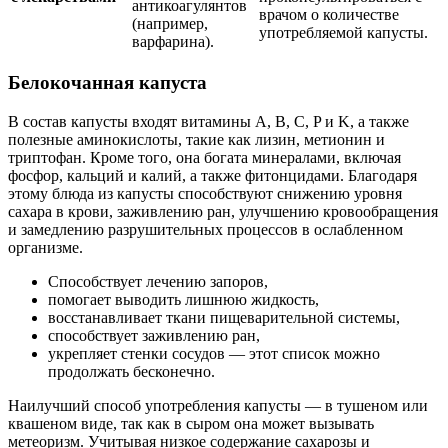
антикоагулянтов
врачом о количестве
(например,
употребляемой капусты.
варфарина).
Белокочанная капуста
В состав капусты входят витамины A, B, C, P и K, а также
полезные аминокислоты, такие как лизин, метионин и
триптофан. Кроме того, она богата минералами, включая
фосфор, кальций и калий, а также фитонцидами. Благодаря
этому блюда из капусты способствуют снижению уровня
сахара в крови, заживлению ран, улучшению кровообращения
и замедлению разрушительных процессов в ослабленном
организме.
Способствует лечению запоров,
помогает выводить лишнюю жидкость,
восстанавливает ткани пищеварительной системы,
способствует заживлению ран,
укрепляет стенки сосудов — этот список можно
продолжать бесконечно.
Наилучший способ употребления капусты — в тушеном или
квашеном виде, так как в сыром она может вызывать
метеоризм. Учитывая низкое содержание сахарозы и