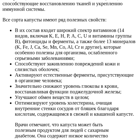
способствующие восстановлению тканей и укреплению
иммунной системы.
Все сорта капусты имеют ряд полезных свойств:
В их состав входит широкий спектр витаминов (14
видов, включая К, Е, Н, Р, А, С, U и витамины группы
В), фитонциды и ферменты, а также более 13 минералов
(K, Fe, J, Ca, Se, Mn, Co, Al, Cr и другие), которые
особенно полезны для организма, ослабленного
серьезными заболеваниями;
Способствуют заживлению повреждений кожи и
слизистых оболочек;
Активируют естественные ферменты, присутствующие
в организме человека;
Значительно снижают уровень глюкозы в крови,
восстанавливая функции поджелудочной железы;
Улучшают обмен веществ в целом;
Оптимизируют уровень холестерина, очищая
внутренние стенки сосудов от бляшек благодаря
кислотам, содержащимся в свежей и квашеной капусте.
Врачи отмечают, что капуста может быть
полезным продуктом для людей с сахарным
диабетом. Она содержит низкое количество