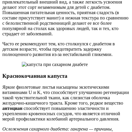
привлекательный внешний вид, а также легкость усвоения
делают этот сорт незаменимым для детей с диабетом.
Повышенная питательная ценность, приятная сладость (в
составе присутствует манит) и нежная текстура по сравнению
с белолиственной родственницей делают ее все более
популярной на столах как здоровых людей, так и тех, кто
страдает от заболеваний.
Часто ее рекомендуют тем, кто столкнулся с диабетом в
детском возрасте, чтобы предотвратить задержку
полноценного развития из-за нестабильной гликемии.
Краснокочанная капуста
Яркие фиолетовые листья насыщены экзотическими
витаминами U и K, что способствует улучшению регенерации
такой чувствительной ткани, как слизистая оболочка
желудочно-кишечного тракта. Кроме того, редкое вещество
антоциан
способствует повышению эластичности и
укреплению кровеносных сосудов, что является отличной
мерой профилактики колебаний артериального давления.
Осложнения сахарного диабета: гангрена — причины,