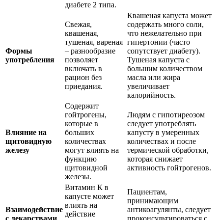
диабете 2 типа.
Квашеная капуста может
Свежая,
содержать много соли,
квашеная,
что нежелательно при
тушеная, вареная
гипертонии (часто
Формы
– разнообразие
сопутствует диабету).
употребления
позволяет
Тушеная капуста с
включать в
большим количеством
рацион без
масла или жира
приедания.
увеличивает
калорийность.
Содержит
гойтрогены,
Людям с гипотиреозом
которые в
следует употреблять
Влияние на
больших
капусту в умеренных
щитовидную
количествах
количествах и после
железу
могут влиять на
термической обработки,
функцию
которая снижает
щитовидной
активность гойтрогенов.
железы.
Витамин К в
Пациентам,
капусте может
принимающим
влиять на
Взаимодействие
антикоагулянты, следует
действие
с лекарствами
проконсультироваться с