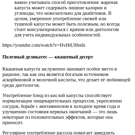
важно учитывать способ приготовления: жареная
капуста может содержать лишние калории и
углеводы, что нежелательно для диабетиков. В
целом, умеренное употребление свежей или
тушеной капусты может быть полезным, но всегда
стоит консультироваться с врачом или диетологом
для учета индивидуальных особенностей.
https://youtube.com/watch?v=HvHtUI0rnIs
Полезный деликатес — квашеный десерт
Квашеная капуста заслуженно занимает особое место в
рационе, так как она является богатым источником
аскорбиновой и молочной кислоты, что делает её любимицей
среди диетологов.
Употребление блюд из кислой капусты способствует
нормализации пищеварительных процессов, укреплению
сосудов, борьбе с авитаминозом в холодное время года и
улучшению состояния нервных окончаний — это лишь
некоторые из положительных эффектов, которые она
приносит.
Регулярное употребление рассола помогает замедлить