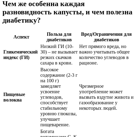
Чем же особенна каждая
разновидность капусты, и чем полезна
диабетику?
Польза для
Вред/Ограничения для
Аспект
диабетиков
диабетиков
Низкий ГИ (10-
Нет прямого вреда, но
Гликемический
30) – не вызывает
важно учитывать общее
индекс (ГИ)
резких скачков
количество углеводов в
сахара в крови.
рационе.
Высокое
содержание (2-3 г
на 100 г)
замедляет
Чрезмерное
усвоение
употребление может
Пищевые
углеводов,
вызвать вздутие живота и
волокна
способствует
газообразование у
стабильному
некоторых людей.
уровню глюкозы,
улучшает
пищеварение.
Богата
витаминами С, К,