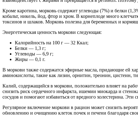
взаимодействует с жирами и превращается в ретинол. Поэтому
Кроме каротина, морковь содержит углеводы (7%) и белки (1,3%
кобальт, никель, йод, фтор и хром. В корнеплоде много клетч
токсинов и шлаков. Морковь полезна для беременных и кормящ
Энергетическая ценность моркови следующая:
Калорийность на 100 г — 32 Ккал;
Белки — 1,3 г;
Углеводы — 6,9 г;
Жиры — 0,1 г.
В моркови также содержатся эфирные масла, придающие ей хар
аминокислоты, такие как лизин, орнитин, треонин, цистеин, ти
Калий, содержащийся в моркови, положительно влияет на рабо
снизить риск сердечного инфаркта, ишемии миокарда и стенок
сосудов и помогают избавиться от вредного холестерина. Эти 
Регулярное включение моркови в рацион может снизить вероятн
обновлению и очищению клеток почек и печени благодаря св