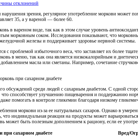
ричины отклонений
 нарушения зрения, регулярное употребление моркови может пом
вляет 35, а у вареной — более 60.
овь в вареном виде, так как в этом случае уровень антиоксидан
атым морковным соком. Исследования показывают, что морковны
джелудочной железы и поддерживает здоровье нервной системы.
ся с проблемой избыточного веса, что заставляет их более тщат
рковь в меню, так как она является низкокалорийным и диетич
 добавлением масла или сметаны. Например, сочетание стручков
о обсуждений среди людей с сахарным диабетом. С одной стор
ку, что способствует улучшению пищеварения и поддержанию норм
даже помогать в контроле гликемии благодаря низкому гликемич
ебления моркови из-за ее натуральных сахаров. Однако в умерен
, что индивидуальная реакция на продукты может варьироваться,
овь может быть полезным дополнением к рациону, если ее употре
и при сахарном диабете
Вред/Огр