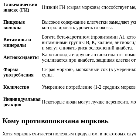
Гликемический
Низкий ГИ (сырая морковь) способствует м
индекс (ГИ)
Пищевые
Высокое содержание клетчатки замедляет ус
волокна
контролировать уровень глюкозы.
Богата бета-каротином (провитамин А), кото
Витамины и
витаминами группы В, К, калием, антиокси
минералы
и могут снижать риск осложнений диабета.
Каротиноиды и другие антиоксиданты помог
Антиоксиданты
усиливается при диабете, защищая клетки о
Форма
Сырая морковь, морковный сок (в умеренных
употребления
супы.
Количество
Умеренное потребление (1-2 средних морков
Индивидуальная
Некоторые люди могут лучше переносить мор
реакция
Кому противопоказана морковь
Хотя морковь считается полезным продуктом, в некоторых случа