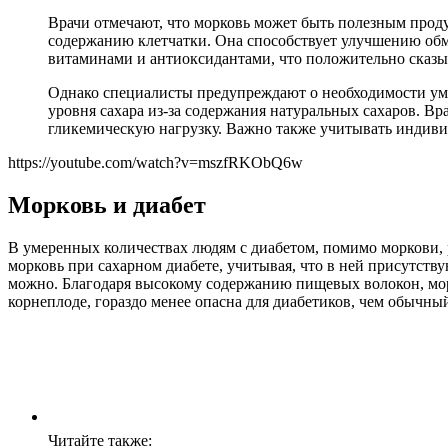
Врачи отмечают, что морковь может быть полезным прод
содержанию клетчатки. Она способствует улучшению обме
витаминами и антиоксидантами, что положительно сказыв
Однако специалисты предупреждают о необходимости ум
уровня сахара из-за содержания натуральных сахаров. Вр
гликемическую нагрузку. Важно также учитывать индивид
https://youtube.com/watch?v=mszfRKObQ6w
Морковь и диабет
В умеренных количествах людям с диабетом, помимо моркови, р
морковь при сахарном диабете, учитывая, что в ней присутств
можно. Благодаря высокому содержанию пищевых волокон, морк
корнеплоде, гораздо менее опасна для диабетиков, чем обычный
Читайте также: