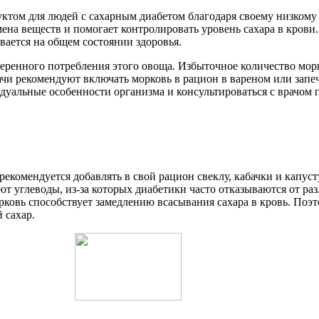
уктом для людей с сахарным диабетом благодаря своему низкому
на веществ и помогает контролировать уровень сахара в крови. 
ается на общем состоянии здоровья.
еренного потребления этого овоща. Избыточное количество мо
ачи рекомендуют включать морковь в рацион в вареном или запе
уальные особенности организма и консультироваться с врачом п
екомендуется добавлять в свой рацион свеклу, кабачки и капуст
уют углеводы, из-за которых диабетики часто отказываются от р
овь способствует замедлению всасывания сахара в кровь. Поэт
 сахар.