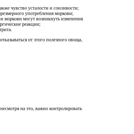
акже чувство усталости и сонливости;
чрезмерного употребления моркови;
ии моркови могут возникнуть изменения
ергические реакции;
трита.
отказываться от этого полезного овоща,
 несмотря на это, важно контролировать