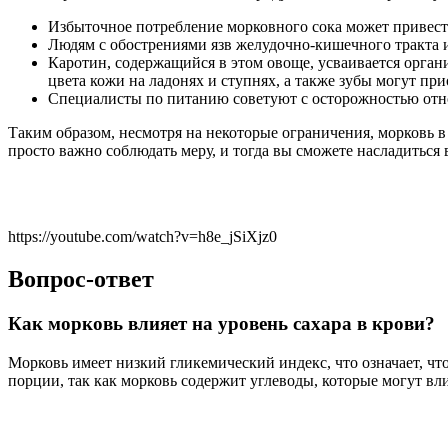
Избыточное потребление морковного сока может привести
Людям с обострениями язв желудочно-кишечного тракта 
Каротин, содержащийся в этом овоще, усваивается орга
цвета кожи на ладонях и ступнях, а также зубы могут п
Специалисты по питанию советуют с осторожностью относ
Таким образом, несмотря на некоторые ограничения, морковь в
просто важно соблюдать меру, и тогда вы сможете насладиться
https://youtube.com/watch?v=h8e_jSiXjz0
Вопрос-ответ
Как морковь влияет на уровень сахара в крови?
Морковь имеет низкий гликемический индекс, что означает, что
порции, так как морковь содержит углеводы, которые могут вл