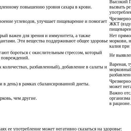
Высокий Г
едленному повышению уровня сахара в крови.
вызвать ре
употребле
Чрезмерно
воение углеводов, улучшает пищеварение и помогает
ЖКТ (взду
пищеварен
рый важен для зрения и иммунитета, а также
Нет прямо
дантами. Эти вещества поддерживают общее здоровье
моркови, 
калия при
ают бороться с окислительным стрессом, который
Не выявле
т повреждений.
Вареная, т
 количествах, разбавленный), добавление в салаты и
морковный
разбавлени
Чрезмерно
и в день) в рамках сбалансированной диеты.
может нега
Важно отс
ковь, чем другие.
организма 
в рационе.
ях ее употребление может негативно сказаться на здоровье: