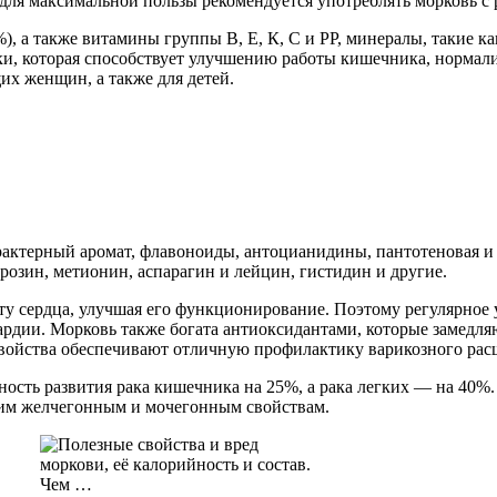
 для максимальной пользы рекомендуется употреблять морковь с
), а также витамины группы В, Е, К, С и РР, минералы, такие ка
атки, которая способствует улучшению работы кишечника, нормали
их женщин, а также для детей.
актерный аромат, флавоноиды, антоцианидины, пантотеновая и 
розин, метионин, аспарагин и лейцин, гистидин и другие.
ту сердца, улучшая его функционирование. Поэтому регулярное 
ардии. Морковь также богата антиоксидантами, которые замедля
свойства обеспечивают отличную профилактику варикозного расш
ость развития рака кишечника на 25%, а рака легких — на 40%. 
оим желчегонным и мочегонным свойствам.