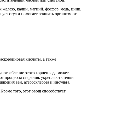
 растительным маслом или сметаной.
к железо, калий, магний, фосфор, медь, цинк,
зует стул и помогает очищать организм от
аскорбиновая кислоты, а также
употребление этого корнеплода может
ют процессы старения, укрепляют стенки
ирения вен, атеросклероза и инсульта.
Кроме того, этот овощ способствует