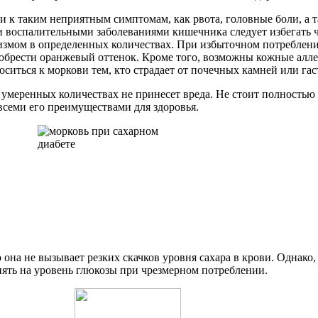
 к таким неприятным симптомам, как рвота, головные боли, а т
и воспалительными заболеваниями кишечника следует избегать 
низмом в определенных количествах. При избыточном потреблен
риобрести оранжевый оттенок. Кроме того, возможны кожные алл
иться к моркови тем, кто страдает от почечных камней или гас
 умеренных количествах не принесет вреда. Не стоит полностью 
 всеми его преимуществами для здоровья.
 она не вызывает резких скачков уровня сахара в крови. Однако,
иять на уровень глюкозы при чрезмерном потреблении.