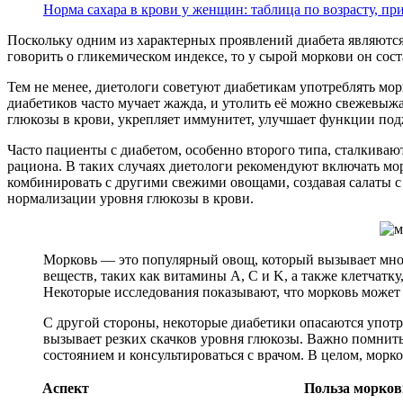
Норма сахара в крови у женщин: таблица по возрасту, п
Поскольку одним из характерных проявлений диабета являются
говорить о гликемическом индексе, то у сырой моркови он соста
Тем не менее, диетологи советуют диабетикам употреблять морк
диабетиков часто мучает жажда, и утолить её можно свежевыж
глюкозы в крови, укрепляет иммунитет, улучшает функции по
Часто пациенты с диабетом, особенно второго типа, сталкивают
рациона. В таких случаях диетологи рекомендуют включать мо
комбинировать с другими свежими овощами, создавая салаты с
нормализации уровня глюкозы в крови.
Морковь — это популярный овощ, который вызывает мног
веществ, таких как витамины A, C и K, а также клетчат
Некоторые исследования показывают, что морковь может 
С другой стороны, некоторые диабетики опасаются употр
вызывает резких скачков уровня глюкозы. Важно помнить
состоянием и консультироваться с врачом. В целом, морк
Аспект
Польза морков