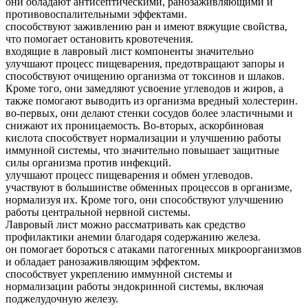
они обладают антисептическими, ранозаживляющими и
противовоспалительными эффектами.
способствуют заживлению ран и имеют вяжущие свойства,
что помогает остановить кровотечения.
входящие в лавровый лист компоненты значительно
улучшают процесс пищеварения, предотвращают запоры и
способствуют очищению организма от токсинов и шлаков.
Кроме того, они замедляют усвоение углеводов и жиров, а
также помогают выводить из организма вредный холестерин.
во-первых, они делают стенки сосудов более эластичными и
снижают их проницаемость. Во-вторых, аскорбиновая
кислота способствует нормализации и улучшению работы
иммунной системы, что значительно повышает защитные
силы организма против инфекций.
улучшают процесс пищеварения и обмен углеводов.
участвуют в большинстве обменных процессов в организме,
нормализуя их. Кроме того, они способствуют улучшению
работы центральной нервной системы.
Лавровый лист можно рассматривать как средство
профилактики анемии благодаря содержанию железа.
он помогает бороться с атаками патогенных микроорганизмов
и обладает ранозаживляющим эффектом.
способствует укреплению иммунной системы и
нормализации работы эндокринной системы, включая
поджелудочную железу.