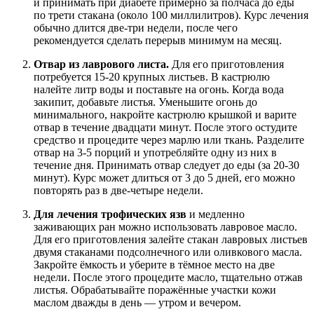
и принимать при диабете примерно за полчаса до еды
по трети стакана (около 100 миллилитров). Курс лечения
обычно длится две-три недели, после чего
рекомендуется сделать перерыв минимум на месяц.
Отвар из лаврового листа.
Для его приготовления
потребуется 15-20 крупных листьев. В кастрюлю
налейте литр воды и поставьте на огонь. Когда вода
закипит, добавьте листья. Уменьшите огонь до
минимального, накройте кастрюлю крышкой и варите
отвар в течение двадцати минут. После этого остудите
средство и процедите через марлю или ткань. Разделите
отвар на 3-5 порций и употребляйте одну из них в
течение дня. Принимать отвар следует до еды (за 20-30
минут). Курс может длиться от 3 до 5 дней, его можно
повторять раз в две-четыре недели.
Для лечения трофических язв
и медленно
заживающих ран можно использовать лавровое масло.
Для его приготовления залейте стакан лавровых листьев
двумя стаканами подсолнечного или оливкового масла.
Закройте ёмкость и уберите в тёмное место на две
недели. После этого процедите масло, тщательно отжав
листья. Обрабатывайте поражённые участки кожи
маслом дважды в день — утром и вечером.