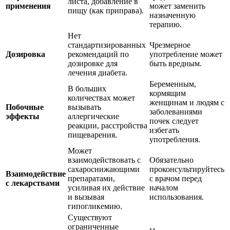
листа, добавление в
применения
может заменить
пищу (как приправа).
назначенную
терапию.
Нет
стандартизированных
Чрезмерное
Дозировка
рекомендаций по
употребление может
дозировке для
быть вредным.
лечения диабета.
Беременным,
В больших
кормящим
количествах может
женщинам и людям с
Побочные
вызывать
заболеваниями
эффекты
аллергические
почек следует
реакции, расстройства
избегать
пищеварения.
употребления.
Может
взаимодействовать с
Обязательно
сахароснижающими
проконсультируйтесь
Взаимодействие
препаратами,
с врачом перед
с лекарствами
усиливая их действие
началом
и вызывая
использования.
гипогликемию.
Существуют
ограниченные