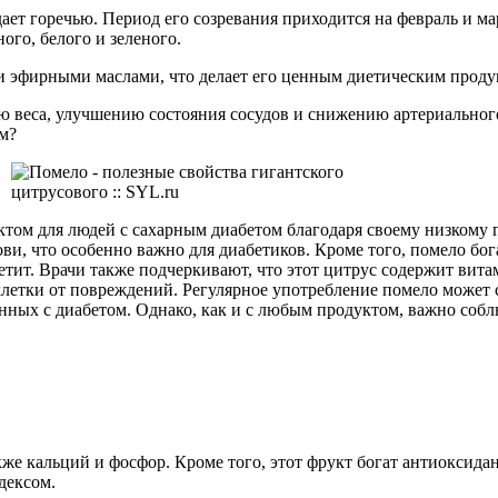
дает горечью. Период его созревания приходится на февраль и м
ого, белого и зеленого.
и эфирными маслами, что делает его ценным диетическим проду
 веса, улучшению состояния сосудов и снижению артериального
м?
том для людей с сахарным диабетом благодаря своему низкому г
ови, что особенно важно для диабетиков. Кроме того, помело бог
ит. Врачи также подчеркивают, что этот цитрус содержит вита
етки от повреждений. Регулярное употребление помело может 
нных с диабетом. Однако, как и с любым продуктом, важно собл
акже кальций и фосфор. Кроме того, этот фрукт богат антиоксида
дексом.