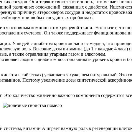
тенках сосудов. Они теряют свою эластичность, что мешает пол
иной различных осложнений, связанных с диабетом. Ишемическа
оренную причину: атеросклероз сосудов и недостаток кровоснаб
 необходим при любых сосудистых проблемах.
яется основным компонентом хрящевой ткани. Это значит, что он
 и воспаления суставов. Он также поддерживает функционирован
кации. У людей с диабетом кровоток часто замедлен, что привод
 ключевую роль. Высокие дозы витамина (до 1 г каждые 4 часа)
ые, а также отравления угарным газом и алкоголем.
позволяет людям с диабетом восстанавливать уровень крови и бо
.
ислота в таблетках) усваивается хуже, чем натуральный. Это свя
итаминов. Поэтому увеличение дозы синтетической аскорбиново
 г. Это количество жизненно важного компонента содержится все
 системы, витамин А играет важную роль в регенерации клето