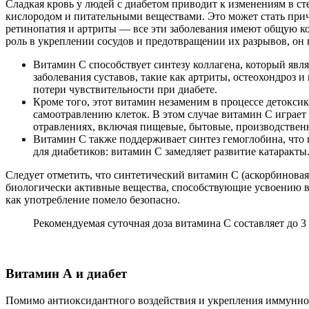
Сладкая кровь у людей с диабетом приводит к изменениям в с
кислородом и питательными веществами. Это может стать прич
ретинопатия и артриты — все эти заболевания имеют общую к
роль в укреплении сосудов и предотвращении их разрывов, он
Витамин С способствует синтезу коллагена, который явл
заболевания суставов, такие как артриты, остеохондроз
потери чувствительности при диабете.
Кроме того, этот витамин незаменим в процессе детокси
самоотравлению клеток. В этом случае витамин С играет
отравлениях, включая пищевые, бытовые, производственн
Витамин С также поддерживает синтез гемоглобина, что 
для диабетиков: витамин С замедляет развитие катаракты
Следует отметить, что синтетический витамин С (аскорбиновая к
биологически активные вещества, способствующие усвоению в
как употребление помело безопасно.
Рекомендуемая суточная доза витамина С составляет до 3
Витамин А и диабет
Помимо антиоксидантного воздействия и укрепления иммунной