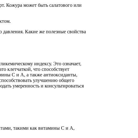
арт. Кожура может быть салатового или
ктом.
 давления. Какие же полезные свойства
ликемическому индексу. Это означает,
ато клетчаткой, что способствует
мины C и A, а также антиоксиданты,
способствовать улучшению общего
юдать умеренность и консультироваться
нтами, такими как витамины С и А,