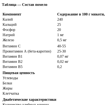
Таблица — Состав помело
Компонент
Содержание в 100 г мякоти,
Калий
240
Кальций
25
Фосфор
20
Натрий
1 мг
Железо
0,5 мг
Витамин С
40-55
Провитамин А (бета-каротин)
25-30
Витамин В1
0,07 мг
Витамин В2
0,02 мг
Витамин В5
0,2
Пищевая ценность
Углеводы
Белки
Жиры
Клетчатка
Диабетические характеристики
Количество хлебных единиц