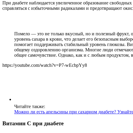
При диабете наблюдается увеличенное образование свободных 
справляться с избыточными радикалами и предотвращают окисл
Помело — это не только вкусный, но и полезный фрукт, 
уровень сахара в крови, что делает его безопасным выбо
помогает поддерживать стабильный уровень глюкозы. Ви
общему оздоровлению организма. Многие люди отмечают,
общее самочувствие. Однако, как и с любым продуктом, в
https://youtube.com/watch?v=P7-wEcbpYy8
Читайте также:
Можно ли есть апельсины при сахарном диабете? Узнайт
Витамин С при диабете