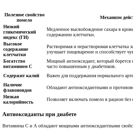
Полезное свойство
Механизм дейс
помело
Низкий
Медленное высвобождение сахара в кровь
гликемический
содержанию клетчатки.
индекс (ГИ)
Высокое
Растворимая и нерастворимая клетчатка з
содержание
улучшает пищеварение и способствует чу
клетчатки
Богатство
Мощный антиоксидант, который борется 
витамином С
часто повышенным у диабетиков.
Содержит калий
Важен для поддержания нормального арте
Наличие
Обладают антиоксидантными и противов
флавоноидов
Низкая
Позволяет включать помело в рацион без 
калорийность
Антиоксиданты при диабете
Витамины С и А обладают мощными антиоксидантными свойств