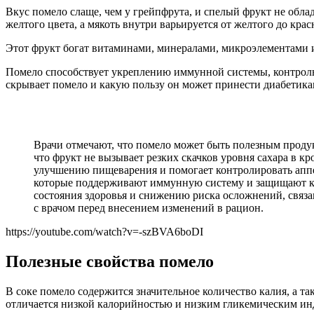
Вкус помело слаще, чем у грейпфрута, и спелый фрукт не обла
желтого цвета, а мякоть внутри варьируется от желтого до красн
Этот фрукт богат витаминами, минералами, микроэлементами 
Помело способствует укреплению иммунной системы, контролю
скрывает помело и какую пользу он может принести диабетика
Врачи отмечают, что помело может быть полезным продук
что фрукт не вызывает резких скачков уровня сахара в кр
улучшению пищеварения и помогает контролировать аппет
которые поддерживают иммунную систему и защищают кл
состояния здоровья и снижению риска осложнений, связа
с врачом перед внесением изменений в рацион.
https://youtube.com/watch?v=-szBVA6boDI
Полезные свойства помело
В соке помело содержится значительное количество калия, а т
отличается низкой калорийностью и низким гликемическим ин