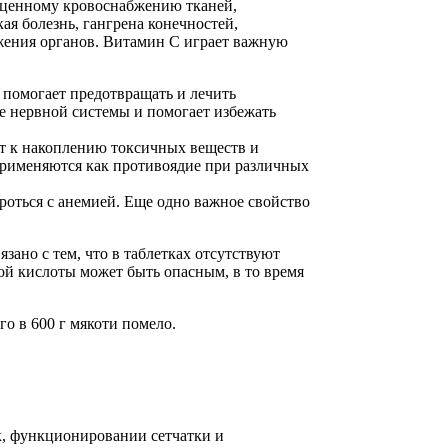
ноценному кровоснабжению тканей,
я болезнь, гангрена конечностей,
жения органов. Витамин С играет важную
 помогает предотвращать и лечить
ие нервной системы и помогает избежать
ит к накоплению токсичных веществ и
 применяются как противоядие при различных
роться с анемией. Еще одно важное свойство
зано с тем, что в таблетках отсутствуют
й кислоты может быть опасным, в то время
го в 600 г мякоти помело.
к, функционировании сетчатки и