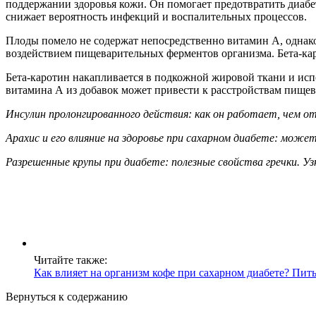
поддержании здоровья кожи. Он помогает предотвратить диабе
снижает вероятность инфекций и воспалительных процессов.
Плоды помело не содержат непосредственно витамин А, однако
воздействием пищеварительных ферментов организма. Бета-кар
Бета-каротин накапливается в подкожной жировой ткани и испо
витамина А из добавок может привести к расстройствам пищева
Инсулин пролонгированного действия: как он работает, чем от
Арахис и его влияние на здоровье при сахарном диабете: может
Разрешенные крупы при диабете: полезные свойства гречки. У
Читайте также:
Как влияет на организм кофе при сахарном диабете? Пить
Вернуться к содержанию