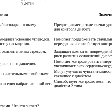
твия
Значен
 благодаря высокому
Предотвращает резкие скачки уро
для контроля диабета.
амедляет усвоение углеводов,
Помогает поддерживать стабильн
вству насыщения.
переедания и способствует контро
с окислительным стрессом,
Защищает клетки от повреждений
риск развития осложнений диабе
Помогает контролировать гиперто
риального давления.
увеличивает риск сердечно-сосуд
Могут улучшать чувствительност
оспалительными свойствами.
связанное с диабетом.
Способствует контролю веса, чт
опасения набрать лишний вес.
диабетом 2 типа.
ами. Что это значит?