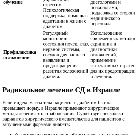
обучение
диетологами и
стрессом.
психологами,
Психологическая
поддержка со сторон
поддержка, помощь в
медицинского
адаптации к жизни с
персонала.
диабетом.
Регулярный
Использование
мониторинг
современных методо
состояния почек, глаз,
скрининга и
нервной системы,
диагностики
Профилактика
сосудов для раннего
осложнений,
осложнений
выявления и
применение
предотвращения
эффективных страте
развития осложнений
для их предотвращен
диабета.
и лечения.
Радикальное лечение СД в Израиле
Если индекс массы тела пациента с диабетом II типа
превышает норму, в Израиле применяют хирургические
методы лечения этого заболевания. Существует несколько
вариантов хирургического вмешательства для пациентов с
запущенными формами диабета:
Значительное уменьшение объема желудка: на желудок