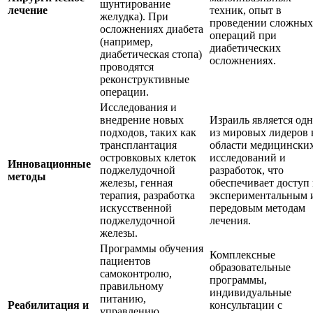
шунтирование
лечение
техник, опыт в
желудка). При
проведении сложных
осложнениях диабета
операций при
(например,
диабетических
диабетическая стопа)
осложнениях.
проводятся
реконструктивные
операции.
Исследования и
внедрение новых
Израиль является од
подходов, таких как
из мировых лидеров 
трансплантация
области медицински
островковых клеток
исследований и
Инновационные
поджелудочной
разработок, что
методы
железы, генная
обеспечивает доступ 
терапия, разработка
экспериментальным 
искусственной
передовым методам
поджелудочной
лечения.
железы.
Программы обучения
Комплексные
пациентов
образовательные
самоконтролю,
программы,
правильному
индивидуальные
питанию,
Реабилитация и
консультации с
управлению