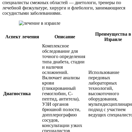
специалисты смежных областей — диетологи, тренеры по
лечебной физкультуре, хирурги и флебологи, занимающиеся
сосудистыми заболеваниями.
Преимущества в
Аспект лечения
Описание
Израиле
Комплексное
обследование для
точного определения
типа диабета, стадии
и наличия
осложнений.
Использование
Включает анализы
передовых
крови
лабораторных
(гликированный
технологий,
Диагностика
гемоглобин, С-
высокоточного
пептид, антитела),
оборудования,
УЗИ органов
мультидисциплинар
брюшной полости,
подход с участием
допплерографию
ведущих специалисто
сосудов,
консультации узких
специалистов