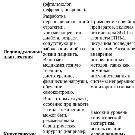
(офтальмолог,
нефролог, невролог).
Разработка
персонализированной
Применение новейш
стратегии,
препаратов, включая
учитывающей тип
ингибиторы SGLT2,
диабета, возраст,
агонисты ГПП-1,
сопутствующие
инсулины последнег
заболевания и образ
поколения. Активное
Индивидуальный
жизни пациента.
внедрение
план лечения
Включает
инновационных
медикаментозную
методов, таких как
терапию,
помповая
диетотерапию,
инсулинотерапия и
физические нагрузки,
системы непрерывно
обучение
мониторинга глюкоз
самоконтролю.
В некоторых случаях,
особенно при диабете
2 типа с ожирением,
Высокий уровень
может быть
хирургической
рекомендована
экспертизы,
бариатрическая
использование
хирургия (например,
Хирургическое
малоинвазивных