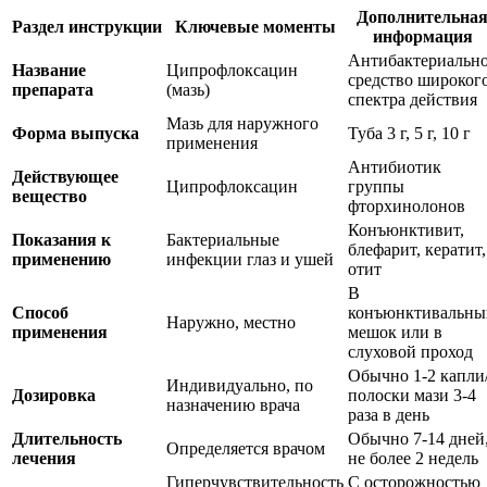
Дополнительна
Раздел инструкции
Ключевые моменты
информация
Антибактериальн
Название
Ципрофлоксацин
средство широког
препарата
(мазь)
спектра действия
Мазь для наружного
Форма выпуска
Туба 3 г, 5 г, 10 г
применения
Антибиотик
Действующее
Ципрофлоксацин
группы
вещество
фторхинолонов
Конъюнктивит,
Показания к
Бактериальные
блефарит, кератит,
применению
инфекции глаз и ушей
отит
В
Способ
конъюнктивальны
Наружно, местно
применения
мешок или в
слуховой проход
Обычно 1-2 капли
Индивидуально, по
Дозировка
полоски мази 3-4
назначению врача
раза в день
Длительность
Обычно 7-14 дней
Определяется врачом
лечения
не более 2 недель
Гиперчувствительность
С осторожностью