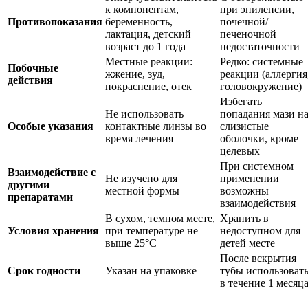
к компонентам,
при эпилепсии,
Противопоказания
беременность,
почечной/
лактация, детский
печеночной
возраст до 1 года
недостаточности
Местные реакции:
Редко: системные
Побочные
жжение, зуд,
реакции (аллергия
действия
покраснение, отек
головокружение)
Избегать
Не использовать
попадания мази н
Особые указания
контактные линзы во
слизистые
время лечения
оболочки, кроме
целевых
При системном
Взаимодействие с
Не изучено для
применении
другими
местной формы
возможны
препаратами
взаимодействия
В сухом, темном месте,
Хранить в
Условия хранения
при температуре не
недоступном для
выше 25°C
детей месте
После вскрытия
Срок годности
Указан на упаковке
тубы использоват
в течение 1 месяц