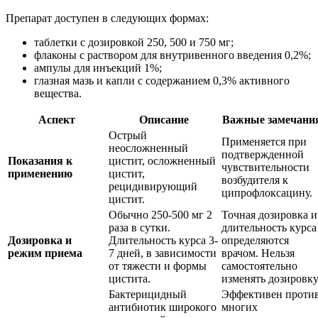
Препарат доступен в следующих формах:
таблетки с дозировкой 250, 500 и 750 мг;
флаконы с раствором для внутривенного введения 0,2%;
ампулы для инъекций 1%;
глазная мазь и капли с содержанием 0,3% активного
вещества.
Аспект
Описание
Важные замечани
Острый
Применяется при
неосложненный
подтвержденной
Показания к
цистит, осложненный
чувствительности
применению
цистит,
возбудителя к
рецидивирующий
ципрофлоксацину.
цистит.
Обычно 250-500 мг 2
Точная дозировка и
раза в сутки.
длительность курса
Дозировка и
Длительность курса 3-
определяются
режим приема
7 дней, в зависимости
врачом. Нельзя
от тяжести и формы
самостоятельно
цистита.
изменять дозировку
Бактерицидный
Эффективен проти
антибиотик широкого
многих