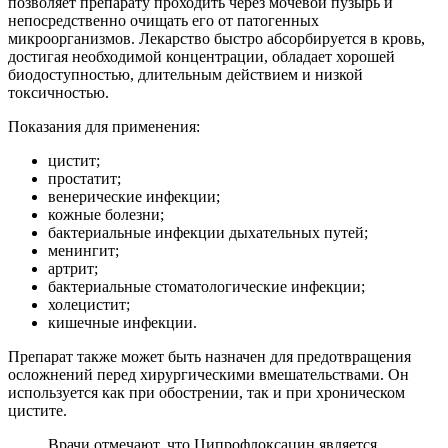
позволяет препарату проходить через мочевой пузырь и
непосредственно очищать его от патогенных
микроорганизмов. Лекарство быстро абсорбируется в кровь,
достигая необходимой концентрации, обладает хорошей
биодоступностью, длительным действием и низкой
токсичностью.
Показания для применения:
цистит;
простатит;
венерические инфекции;
кожные болезни;
бактериальные инфекции дыхательных путей;
менингит;
артрит;
бактериальные стоматологические инфекции;
холецистит;
кишечные инфекции.
Препарат также может быть назначен для предотвращения
осложнений перед хирургическими вмешательствами. Он
используется как при обострении, так и при хроническом
цистите.
Врачи отмечают, что Ципрофлоксацин является