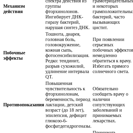
спектра действия из
грамотрицательны
Механизм
группы
и некоторых
действия
фторхинолонов.
грамположительны
Ингибирует ДНК-
бактерий, часто
гиразу бактерий,
вызывающих
нарушая синтез ДНК.
цистит.
Тошнота, диарея,
головная боль,
При появлении
головокружение,
серьезных
кожная сыпь,
побочных эффекто
Побочные
фотосенсибилизация.
немедленно
эффекты
Редко: тендинит,
обратиться к врачу.
разрыв сухожилий,
Избегать прямого
удлинение интервала
солнечного света.
QT.
Повышенная
чувствительность к
Обязательно
фторхинолонам,
сообщить врачу о
беременность, период
наличии
Противопоказания
лактации, детский
сопутствующих
возраст (до 18 лет),
заболеваний и
эпилепсия, дефицит
принимаемых
глюкозо-6-
лекарствах.
фосфатдегидрогеназы.
Принимать