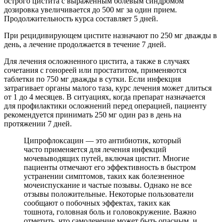
острого цистита с выраженным болевым синдромом
дозировка увеличивается до 500 мг за один прием.
Продолжительность курса составляет 5 дней.
При рецидивирующем цистите назначают по 250 мг дважды в
день, а лечение продолжается в течение 7 дней.
Для лечения осложненного цистита, а также в случаях
сочетания с гонореей или простатитом, применяются
таблетки по 750 мг дважды в сутки. Если инфекция
затрагивает органы малого таза, курс лечения может длиться
от 1 до 4 месяцев. В ситуациях, когда препарат назначается
для профилактики осложнений перед операцией, пациенту
рекомендуется принимать 250 мг один раз в день на
протяжении 7 дней.
Ципрофлоксацин — это антибиотик, который
часто применяется для лечения инфекций
мочевыводящих путей, включая цистит. Многие
пациенты отмечают его эффективность в быстром
устранении симптомов, таких как болезненное
мочеиспускание и частые позывы. Однако не все
отзывы положительные. Некоторые пользователи
сообщают о побочных эффектах, таких как
тошнота, головная боль и головокружение. Важно
отметить, что самолечение может быть опасным, и