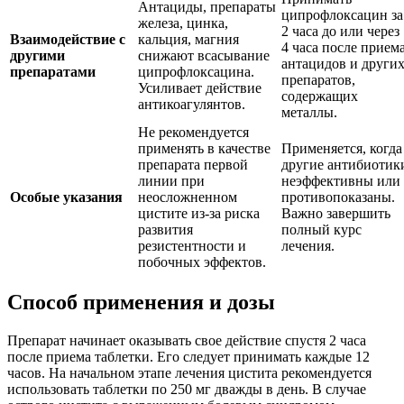
Антациды, препараты
ципрофлоксацин за
железа, цинка,
2 часа до или через
Взаимодействие с
кальция, магния
4 часа после прием
другими
снижают всасывание
антацидов и други
препаратами
ципрофлоксацина.
препаратов,
Усиливает действие
содержащих
антикоагулянтов.
металлы.
Не рекомендуется
применять в качестве
Применяется, когда
препарата первой
другие антибиотик
линии при
неэффективны или
Особые указания
неосложненном
противопоказаны.
цистите из-за риска
Важно завершить
развития
полный курс
резистентности и
лечения.
побочных эффектов.
Способ применения и дозы
Препарат начинает оказывать свое действие спустя 2 часа
после приема таблетки. Его следует принимать каждые 12
часов. На начальном этапе лечения цистита рекомендуется
использовать таблетки по 250 мг дважды в день. В случае