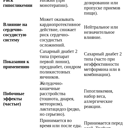
Риск
Низкий (при
дозировании или
гипогликемии
монотерапии).
пропуске приемов
пищи).
Может оказывать
Влияние на
кардиопротективное
Нейтральное или
сердечно-
действие, снижает
незначительное
сосудистую
риск сердечно-
влияние.
систему
сосудистых
осложнений.
Сахарный диабет 2
Сахарный диабет 2
типа (препарат
типа (часто при
Показания к
первой линии),
неэффективности
применению
преддиабет, синдром
метформина или в
поликистозных
комбинации).
яичников.
Желудочно-
кишечные
Гипогликемия,
Побочные
расстройства
набор веса,
эффекты
(тошнота, диарея,
аллергические
(частые)
метеоризм),
реакции.
лактатацидоз (редко,
но серьезно).
Принимается во
Принимается перед
время или после еды.