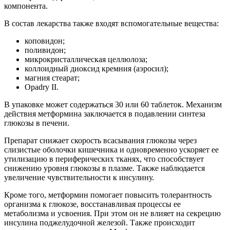
компонента.
В состав лекарства также входят вспомогательные вещества:
коповидон;
поливидон;
микрокристаллическая целлюлоза;
коллоидный диоксид кремния (аэросил);
магния стеарат;
Opadry II.
В упаковке может содержаться 30 или 60 таблеток. Механизм
действия метформина заключается в подавлении синтеза
глюкозы в печени.
Препарат снижает скорость всасывания глюкозы через
слизистые оболочки кишечника и одновременно ускоряет ее
утилизацию в периферических тканях, что способствует
снижению уровня глюкозы в плазме. Также наблюдается
увеличение чувствительности к инсулину.
Кроме того, метформин помогает повысить толерантность
организма к глюкозе, восстанавливая процессы ее
метаболизма и усвоения. При этом он не влияет на секрецию
инсулина поджелудочной железой. Также происходит