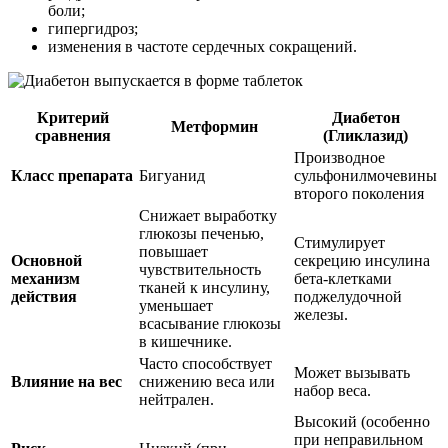
боли;
гипергидроз;
изменения в частоте сердечных сокращений.
Критерий
Диабетон
Метформин
сравнения
(Гликлазид)
Производное
Класс препарата
Бигуанид
сульфонилмочевины
второго поколения
Снижает выработку
глюкозы печенью,
Стимулирует
повышает
Основной
секрецию инсулина
чувствительность
механизм
бета-клетками
тканей к инсулину,
действия
поджелудочной
уменьшает
железы.
всасывание глюкозы
в кишечнике.
Часто способствует
Может вызывать
Влияние на вес
снижению веса или
набор веса.
нейтрален.
Высокий (особенно
при неправильном