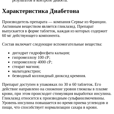
результатов в контроле диабета.
Характеристика Диабетона
Производитель препарата — компания Сервье из Франции.
Активным веществом является гликлазид. Препарат
выпускается в форме таблеток, каждая из которых содержит
60 мг действующего компонента.
Состав включает следующие вспомогательные вещества:
дигидрат гидрофосфата кальция;
гипромеллозу 100 сР;
гипромеллозу 4000 сР;
стеарат магния;
мальтодекстрин;
безводный коллоидный диоксид кремния.
Препарат доступен в упаковках по 30 и 60 таблеток. Его
действие направлено на снижение уровня глюкозы в плазме
крови, при этом происходит стимуляция выработки инсулина.
Гликлазид относится к производным сульфанилмочевины.
Уровень инсулина повышается во время приема углеводов и
пищи, что способствует нормализации сахара в крови.