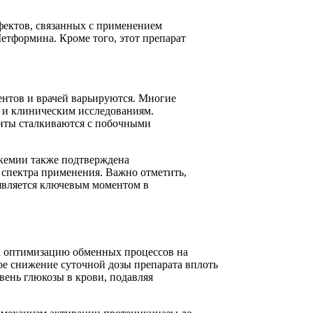
фектов, связанных с применением
етформина. Кроме того, этот препарат
ентов и врачей варьируются. Многие
и и клиническим исследованиям.
енты сталкиваются с побочными
икемии также подтверждена
спектра применения. Важно отметить,
 является ключевым моментом в
на оптимизацию обменных процессов на
ное снижение суточной дозы препарата вплоть
вень глюкозы в крови, подавляя