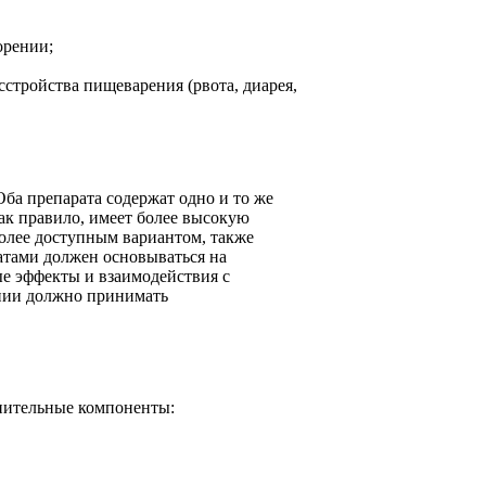
орении;
стройства пищеварения (рвота, диарея,
ба препарата содержат одно и то же
ак правило, имеет более высокую
более доступным вариантом, также
атами должен основываться на
е эффекты и взаимодействия с
ении должно принимать
нительные компоненты: