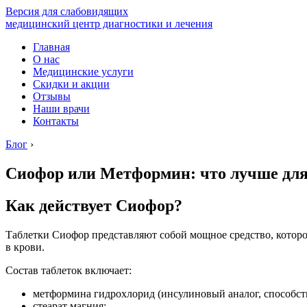
Версия для слабовидящих
медицинский центр диагностики и лечения
Главная
О нас
Медицинские услуги
Скидки и акции
Отзывы
Наши врачи
Контакты
Блог
›
Сиофор или Метформин: что лучше для
Как действует Сиофор?
Таблетки Сиофор представляют собой мощное средство, которое
в крови.
Состав таблеток включает:
метформина гидрохлорид (инсулиновый аналог, способст
стеарат магния;