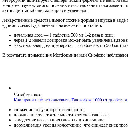
Метформин активирует специфический фермент печени, известн
конца не изучен, многочисленные исследования показывают, чт
активации метаболизма жиров и углеводов.
Лекарственные средства имеют схожие формы выпуска в виде та
единой схеме. Курс лечения назначается поэтапно:
начальная доза — 1 таблетка 500 мг 1-2 раза в день;
через 1-2 недели дозировка может быть увеличена вдвое (
максимальная доза препарата — 6 таблеток по 500 мг (или 
В результате применения Метформина или Сиофора наблюдаю
Читайте также:
Как правильно использовать Глюкофаж 1000 от диабета д
снижение инсулинорезистентности;
повышение чувствительности клеток к глюкозе;
замедление всасывания глюкозы в кишечнике;
нормализация уровня холестерина, что снижает риск тро