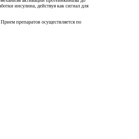
я механизм активации протеинкиназы до
ботки инсулина, действуя как сигнал для
. Прием препаратов осуществляется по