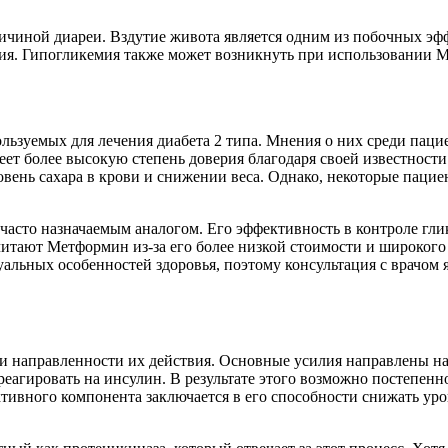
ичиной диареи. Вздутие живота является одним из побочных эф
ия. Гипогликемия также может возникнуть при использовании М
ьзуемых для лечения диабета 2 типа. Мнения о них среди паци
еет более высокую степень доверия благодаря своей известност
вень сахара в крови и снижении веса. Однако, некоторые паци
 часто назначаемым аналогом. Его эффективность в контроле гл
тают Метформин из-за его более низкой стоимости и широкого 
альных особенностей здоровья, поэтому консультация с врачом
 и направленности их действия. Основные усилия направлены 
реагировать на инсулин. В результате этого возможно постепен
тивного компонента заключается в его способности снижать уро