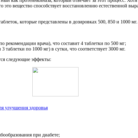
ый как протеинкиназа, который отвечает за этот процесс. Хот
о это вещество способствует восстановлению естественной выра
блеток, которые представлены в дозировках 500, 850 и 1000 мг
по рекомендации врача), что составит 4 таблетки по 500 мг;
3 таблетки по 1000 мг) в сутки, что соответствует 3000 мг.
тся следующие эффекты:
ля улучшения здоровья
мбообразования при диабете;