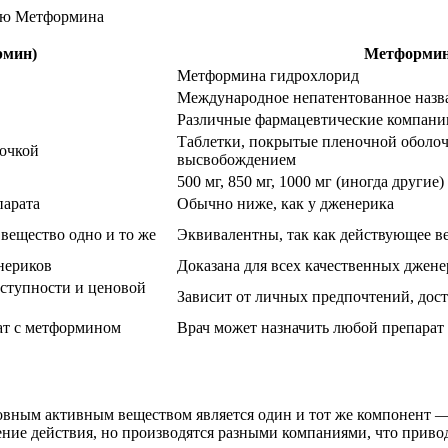
рмин)
Метформин
Метформина гидрохлорид
Международное непатентованное наз
Различные фармацевтические компани
Таблетки, покрытые пленочной оболоч
лочкой
высвобождением
500 мг, 850 мг, 1000 мг (иногда другие)
парата
Обычно ниже, как у дженерика
вещество одно и то же
Эквивалентны, так как действующее ве
нериков
Доказана для всех качественных джен
оступности и ценовой
Зависит от личных предпочтений, дос
ат с метформином
Врач может назначить любой препарат
новным активным веществом является один и тот же компонент 
ние действия, но производятся разными компаниями, что приво