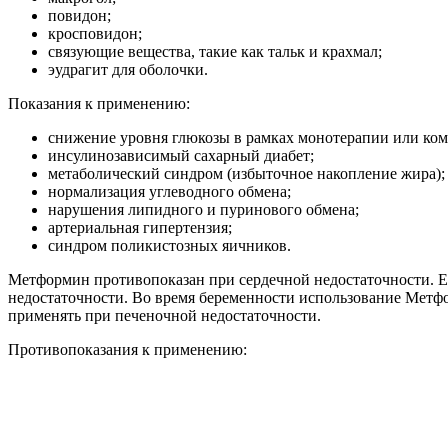
повидон;
кросповидон;
связующие вещества, такие как тальк и крахмал;
эудрагит для оболочки.
Показания к применению:
снижение уровня глюкозы в рамках монотерапии или ко
инсулинозависимый сахарный диабет;
метаболический синдром (избыточное накопление жира);
нормализация углеводного обмена;
нарушения липидного и пуринового обмена;
артериальная гипертензия;
синдром поликистозных яичников.
Метформин противопоказан при сердечной недостаточности. Ег
недостаточности. Во время беременности использование Метфо
применять при печеночной недостаточности.
Противопоказания к применению: