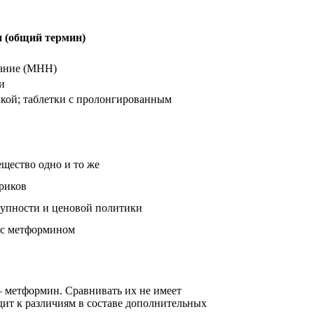
 (общий термин)
вание (МНН)
и
кой; таблетки с пролонгированным
щество одно и то же
ериков
тупности и ценовой политики
 с метформином
— метформин. Сравнивать их не имеет
дит к различиям в составе дополнительных