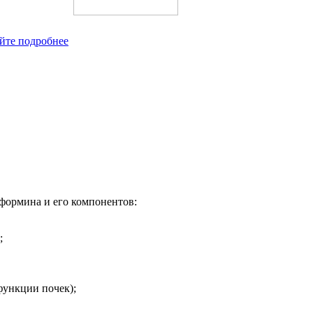
йте подробнее
формина и его компонентов:
;
функции почек);