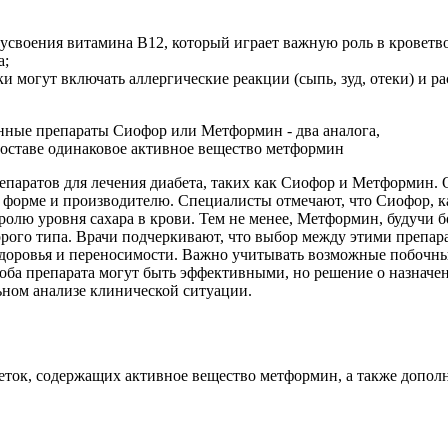
усвоения витамина В12, который играет важную роль в кроветв
а;
огут включать аллергические реакции (сыпь, зуд, отеки) и рас
епаратов для лечения диабета, таких как Сиофор и Метформин. О
 форме и производителю. Специалисты отмечают, что Сиофор, к
ролю уровня сахара в крови. Тем не менее, Метформин, будучи 
орого типа. Врачи подчеркивают, что выбор между этими препар
здоровья и переносимости. Важно учитывать возможные побочны
 оба препарата могут быть эффективными, но решение о назнач
ном анализе клинической ситуации.
ток, содержащих активное вещество метформин, а также допол