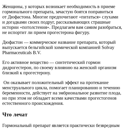
Женщины, у которых возникает необходимость в приеме
гормонального препарата, зачастую боятся поправиться
от Дюфастона. Многие предпочитают «питаться» слухами
и догадками своих подруг, рассказывающих страшные
истории «потолстения». Предлагаем вам самим разобраться,
не испортит ли прием прогестерона фигуру.
Дюфастон — коммерческое название препарата, который
выпускается бельгийской химической компанией Solvay
Pharmaceuticals B.V.
Его активное вещество — синтетический гормон
дидрогестерон, по своему влиянию на женский организм
близкий к прогестерону.
Он оказывает положительный эффект на протекание
менструального цикла, помогает планированию и течению
беременности, действует на эмбриональное развитие плода,
но при этом не обладает всеми качествами прогестогенов
естественного происхождения.
Что лечат
Гормональный препарат является практически безвредным