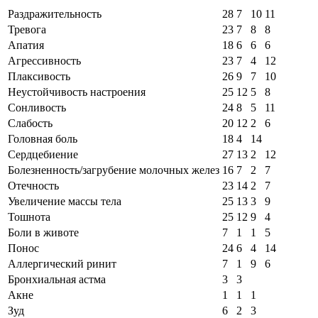
Раздражительность
28
7
10
11
Тревога
23
7
8
8
Апатия
18
6
6
6
Агрессивность
23
7
4
12
Плаксивость
26
9
7
10
Неустойчивость настроения
25
12
5
8
Сонливость
24
8
5
11
Слабость
20
12
2
6
Головная боль
18
4
14
Сердцебиение
27
13
2
12
Болезненность/загрубение молочных желез
16
7
2
7
Отечность
23
14
2
7
Увеличение массы тела
25
13
3
9
Тошнота
25
12
9
4
Боли в животе
7
1
1
5
Понос
24
6
4
14
Аллергический ринит
7
1
9
6
Бронхиальная астма
3
3
Акне
1
1
1
Зуд
6
2
3