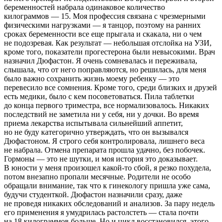
беременностей набрала одинаковое количество
килограммов — 15. Моя профессия связана с чрезмерными
физическими нагрузками — я танцор, поэтому на ранних
сроках беременности все еще прыгала и скакала, ни о чем
не подозревая. Как результат — небольшая отслойка на УЗИ,
кроме того, показатели прогестерона были невысокими. Врач
назначил Дюфастон. Я очень сомневалась и переживала,
слышала, что от него поправляются, но решилась, для меня
было важно сохранить жизнь моему ребенку — это
перевесило все сомнения. Кроме того, среди близких и друзей
есть медики, было с кем посоветоваться. Пила таблетки
до конца первого триместра, все нормализовалось. Никаких
последствий не заметила ни у себя, ни у дочки. Во время
приема лекарства испытывала сильнейший аппетит,
но не буду категорично утверждать, что он вызывался
Дюфастоном. Я строго себя контролировала, лишнего веса
не набрала. Отмена препарата прошла удачно, без побочек.
Гормоны — это не шутки, и моя история это доказывает.
В юности у меня произошел какой-то сбой, я резко похудела,
потом внезапно пропали месячные. Родители не особо
обращали внимание, так что к гинекологу пришла уже сама,
будучи студенткой. Дюфастон назначили сразу, даже
не проведя никаких обследований и анализов. За пару недель
его применения я умудрилась растолстеть — стала почти
на 18 килограммов больше. Но и цикл восстановился, этого