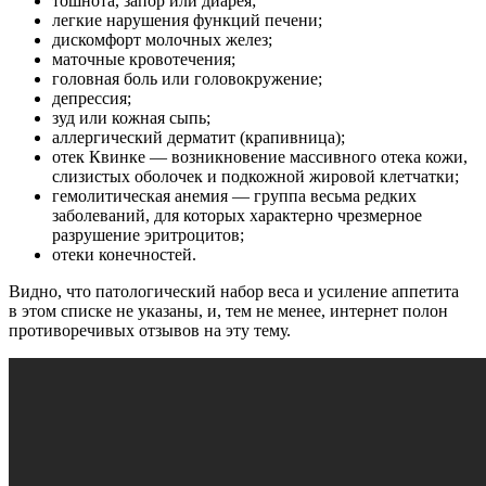
тошнота, запор или диарея;
легкие нарушения функций печени;
дискомфорт молочных желез;
маточные кровотечения;
головная боль или головокружение;
депрессия;
зуд или кожная сыпь;
аллергический дерматит (крапивница);
отек Квинке — возникновение массивного отека кожи,
слизистых оболочек и подкожной жировой клетчатки;
гемолитическая анемия — группа весьма редких
заболеваний, для которых характерно чрезмерное
разрушение эритроцитов;
отеки конечностей.
Видно, что патологический набор веса и усиление аппетита
в этом списке не указаны, и, тем не менее, интернет полон
противоречивых отзывов на эту тему.