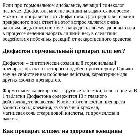
Если при гормональном дисбалансе, лечащий гинеколог
назначает Дюфастон, многие женщины задаются вопросом,
можно ли поправиться от Дюфастона. Для представительниц
прекрасного пола ответ на этот вопрос является очень
важным, ведь никто не хочет навредить своему здоровью или
в процессе лечения набрать лишний вес, в следствии
воздействия побочных реакций от лекарственного средства.
Дюфастон гормональный препарат или нет?
Дюфастон – синтетически созданный гормональный
препарат, эффект от которого подобен прогестерону. Однако
ему не свойственны побочные действия, характерные для
других схожих препаратов.
Форма выпуска лекарства – круглые таблетки, белого цвета. В
1 таблетки Дюфастона содержится 10 г главного
действующего вещества. Кроме этого в состав препарата
входят: оксид кремния, кукурузный крахмал,
магниевая соль стеариновой кислоты, гипромеллоза и
лактоза.
Как препарат влияет на здоровье женщины