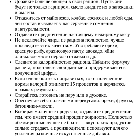
Добавьте больше овощей в свой рацион. Пусть они
будут не только гарниром, смело кладите их в запеканки
и омлеты.
Откажитесь от майонезов, колбас, сосисок и любой еды,
чей состав вызывает у вас серьезные сомнения
в натуральности.
Отдавайте предпочтение настоящему нежирному мясу.
Не исключайте жиры из рациона полностью, лучше
проследите за их качеством. Употребляйте орехи,
красную рыбу, арахисовую пасту, авокадо, яйца,
оливковое масло первого отжима и др.
Следите за калорийностью рациона. Найдите формулу
расчета, подставьте свои данные и придерживайтесь
полученной цифры.
Если очень боитесь поправиться, то от полученной
нормы калорий отнимите 15 процентов и держитесь
в рамках результата.
Старайтесь готовить на пару или в духовке.
Обеспечьте себя полезными перекусами: орехи, фрукты,
батончики-мюсли.
Выбирая молочные продукты, отдавайте предпочтение
тем, что имеют средний процент жирности. Полностью
обезжиренные лучше не брать — вкус таких продуктов
сильно страдает, а производители используют для его
усиления различные искусственные добавки.