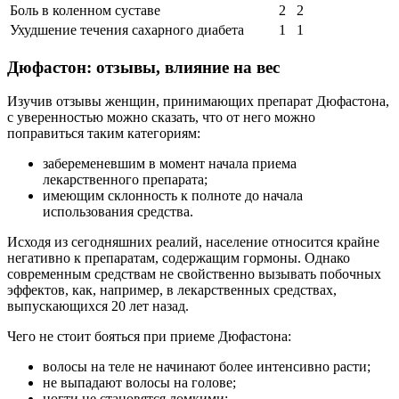
Боль в коленном суставе
2
2
Ухудшение течения сахарного диабета
1
1
Дюфастон: отзывы, влияние на вес
Изучив отзывы женщин, принимающих препарат Дюфастона,
с уверенностью можно сказать, что от него можно
поправиться таким категориям:
забеременевшим в момент начала приема
лекарственного препарата;
имеющим склонность к полноте до начала
использования средства.
Исходя из сегодняшних реалий, население относится крайне
негативно к препаратам, содержащим гормоны. Однако
современным средствам не свойственно вызывать побочных
эффектов, как, например, в лекарственных средствах,
выпускающихся 20 лет назад.
Чего не стоит бояться при приеме Дюфастона:
волосы на теле не начинают более интенсивно расти;
не выпадают волосы на голове;
ногти не становятся ломкими;