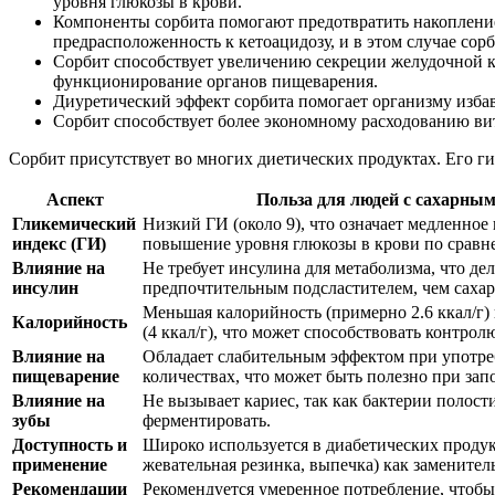
уровня глюкозы в крови.
Компоненты сорбита помогают предотвратить накопление
предрасположенность к кетоацидозу, и в этом случае сор
Сорбит способствует увеличению секреции желудочной 
функционирование органов пищеварения.
Диуретический эффект сорбита помогает организму изба
Сорбит способствует более экономному расходованию ви
Сорбит присутствует во многих диетических продуктах. Его ги
Аспект
Польза для людей с сахарным
Гликемический
Низкий ГИ (около 9), что означает медленное
индекс (ГИ)
повышение уровня глюкозы в крови по сравн
Влияние на
Не требует инсулина для метаболизма, что дел
инсулин
предпочтительным подсластителем, чем сахар
Меньшая калорийность (примерно 2.6 ккал/г)
Калорийность
(4 ккал/г), что может способствовать контролю
Влияние на
Обладает слабительным эффектом при употр
пищеварение
количествах, что может быть полезно при зап
Влияние на
Не вызывает кариес, так как бактерии полости
зубы
ферментировать.
Доступность и
Широко используется в диабетических продук
применение
жевательная резинка, выпечка) как заменитель
Рекомендации
Рекомендуется умеренное потребление, чтоб