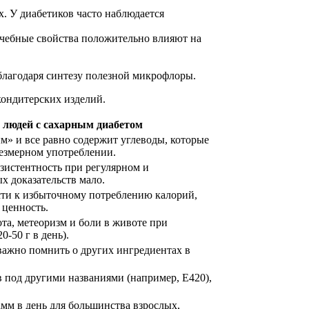
. У диабетиков часто наблюдается
чебные свойства положительно влияют на
благодаря синтезу полезной микрофлоры.
кондитерских изделий.
 людей с сахарным диабетом
м» и все равно содержит углеводы, которые
резмерном употреблении.
зистентность при регулярном и
х доказательств мало.
сти к избыточному потреблению калорий,
 ценность.
та, метеоризм и боли в животе при
0-50 г в день).
 важно помнить о других ингредиентах в
в под другими названиями (например, E420),
мм в день для большинства взрослых,