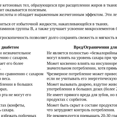
 кетоновых тел, образующихся при расщеплении жиров в тканях
бит оказывается полезным.
кислоты и обладает выраженным желчегонным эффектом. Эти ле
виться от избыточной жидкости, накапливающейся в тканях.
таминов группы В, а также улучшает усвоение микроэлементов 
гроскопичность позволяет долго сохранять свежесть и мягкость 
 диабетом
Вред/Ограничения для
 и незначительное
Не является полностью «безкалорийны
ению с сахаром.
могут влиять на уровень сахара при ч
ает его более
Может косвенно влиять на инсулиноре
.
значительном потреблении, хотя прямы
 по сравнению с сахаром
Чрезмерное потребление может приве
 веса.
если не учитывать его энергетическую
еблении в больших
Может вызывать диарею, вздутие живо
орах.
употреблении в больших дозах (более 2
 рта не могут его
Не имеет прямого вреда для зубов, но
продуктах с сорбитом.
тах (конфеты,
Может быть скрыт в составе продукто
 сахара.
что затрудняет контроль потребления.
ы избежать побочных
Не рекомендуется превышать 20-30 гра