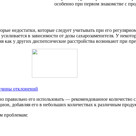
особенно при первом знакомстве с про
оторые недостатки, которые следует учитывать при его регуляр
т усиливается в зависимости от дозы сахарозаменителя. У неко
емя как у других диспепсические расстройства возникают при п
ричины отклонений
но правильно его использовать — рекомендованное количество с
ацион, добавляя его в небольших количествах к различным проду
м проблемам: