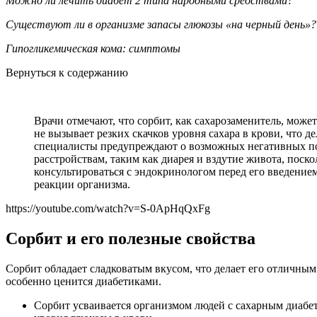
Можно ли лечить диабет 2 типа народными средствами?
Существуют ли в организме запасы глюкозы «на черный день»?
Гипогликемическая кома: симптомы
Вернуться к содержанию
Врачи отмечают, что сорбит, как сахарозаменитель, може
не вызывает резких скачков уровня сахара в крови, что 
специалисты предупреждают о возможных негативных по
расстройствам, таким как диарея и вздутие живота, поск
консультироваться с эндокринологом перед его введение
реакции организма.
https://youtube.com/watch?v=S-0ApHqQxFg
Сорбит и его полезные свойства
Сорбит обладает сладковатым вкусом, что делает его отличным
особенно ценится диабетиками.
Сорбит усваивается организмом людей с сахарным диабет