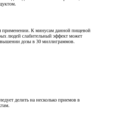
дуктом.
ном применении. К минусам данной пищевой
торых людей слабительный эффект может
ревышении дозы в 30 миллиграммов.
ледует делить на несколько приемов в
ктам.