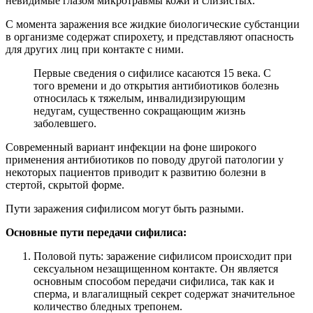
невидимые глазом микротравмы кожи и слизистых.
С момента заражения все жидкие биологические субстанции
в организме содержат спирохету, и представляют опасность
для других лиц при контакте с ними.
Первые сведения о сифилисе касаются 15 века. С
того времени и до открытия антибиотиков болезнь
относилась к тяжелым, инвалидизирующим
недугам, существенно сокращающим жизнь
заболевшего.
Современный вариант инфекции на фоне широкого
применения антибиотиков по поводу другой патологии у
некоторых пациентов приводит к развитию болезни в
стертой, скрытой форме.
Пути заражения сифилисом могут быть разными.
Основные пути передачи сифилиса:
Половой путь: заражение сифилисом происходит при
сексуальном незащищенном контакте. Он является
основным способом передачи сифилиса, так как и
сперма, и влагалищный секрет содержат значительное
количество бледных трепонем.