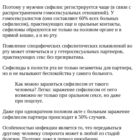
Поэтому у мужчин сифилис регистрируется чаще (в связи с
распространением гомосексуальных отношений). У
гомосексуалистов (они составляют 60% всех больных
сифилисом), практикующих еще и оральные контакты,
сифиломы образуются не только на половом органе и в
прямой кишке, а и во рту.
Появление специфических сифилитических изъязвлений во
рту может отмечаться и у гетеросексуальных партнеров,
практикующих секс без презерватива.
Сифилиды в полости рта не только незаметны для партнера,
но и не вызывают беспокойства у самого больного.
Как можно заразиться сифилисом от такого
человека? Легко: заражение сифилисом от него
возможно не только при оральном сексе, но даже
при поцелуе.
Даже при однократном половом акте с больным заражение
сифилисом партнера происходит в 50% случаев.
Особенностью инфекции является то, что передаваться
другому человеку спирохета может в любой из стадий
болезни. Поэтому даже в период инкубации