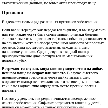
статистическим данным, половые акты происходят чаще.
Признаки
Выделяется целый ряд различных признаков заболевания.
Если вас интересует, как передается сифилис, и вы задумались
над тем, какие могут быть самые явные признаки болезни,
то стоит отметить: первичная сифилома обычно располагается
на слизистой, коже в непосредственной близости от половых
органов. Язва достаточно заметная, находится прямо
на головке у пениса. Среди девушек твердый шанкр
преимущественно диагностируется на малых/больших
половых губах.
Встречаются случаи, когда можно увидеть его и на лобке,
немного чаще на бедрах или животе.
В случае быстрого
проникновения трепонемы через шейку матки прямо
в организм шанкр невозможно заметить своевременно, так
как нельзя однозначно определить место проникновения
паразита.
Поэтому у девушек так редко начинается своевременное
лечение заболевания. Сифилис встречается также и у детей,
причем он может быть не только приобретенным,