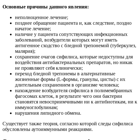
Основные причины данного явления:
неполноценное лечение;
позднее обращение пациента и, как следствие, поздно
начатое лечение;
наличие у пациента сопутствующих инфекционных
заболеваний, возбудители которых могут иметь
антигенное сходство с бледной трепонемой (туберкулез,
малярия);
сохранение очагов сифилиса, которые недоступны для
воздействия антибактериальных препаратов, но никак
не проявляют себя клинически;
переход бледной трепонемы в альтернативные
жизненные формы (L-формы, гранулы, цисты) с их
длительным сохранением в организме человека;
нахождение возбудителя сифилиса в полимембранных
фагосомах клеток, в результате чего они бактерии
становятся невосприимчивыми ни к антибиотикам, ни к
иммуноглобулинам;
нарушения липидного обмена.
Существует также теория, согласно которой следы сифилиса
обусловлены аутоиммунными реакциями.