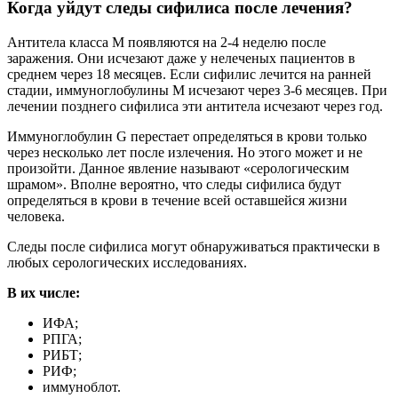
Когда уйдут следы сифилиса после лечения?
Антитела класса М появляются на 2-4 неделю после
заражения. Они исчезают даже у нелеченых пациентов в
среднем через 18 месяцев. Если сифилис лечится на ранней
стадии, иммуноглобулины М исчезают через 3-6 месяцев. При
лечении позднего сифилиса эти антитела исчезают через год.
Иммуноглобулин G перестает определяться в крови только
через несколько лет после излечения. Но этого может и не
произойти. Данное явление называют «серологическим
шрамом». Вполне вероятно, что следы сифилиса будут
определяться в крови в течение всей оставшейся жизни
человека.
Следы после сифилиса могут обнаруживаться практически в
любых серологических исследованиях.
В их числе:
ИФА;
РПГА;
РИБТ;
РИФ;
иммуноблот.