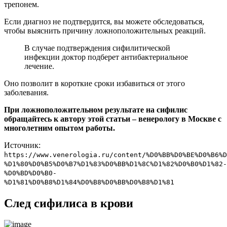
трепонем.
Если диагноз не подтвердится, вы можете обследоваться,
чтобы выяснить причину ложноположительных реакций.
В случае подтверждения сифилитической
инфекции доктор подберет антибактериальное
лечение.
Оно позволит в короткие сроки избавиться от этого
заболевания.
При ложноположительном результате на сифилис
обращайтесь к автору этой статьи – венерологу в Москве с
многолетним опытом работы.
Источник:
https://www.venerologia.ru/content/%D0%BB%D0%BE%D0%B6%D
%D1%80%D0%B5%D0%B7%D1%83%D0%BB%D1%8C%D1%82%D0%B0%D1%82-
%D0%BD%D0%B0-
%D1%81%D0%B8%D1%84%D0%B8%D0%BB%D0%B8%D1%81
След сифилиса в крови