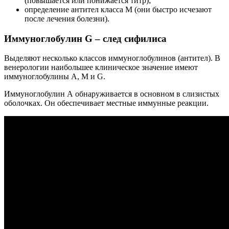
(повышается или понижается титр);
определение антител класса М (они быстро исчезают
после лечения болезни).
Иммуноглобулин G – след сифилиса
Выделяют несколько классов иммуноглобулинов (антител). В
венерологии наибольшее клиническое значение имеют
иммуноглобулины А, М и G.
Иммуноглобулин А обнаруживается в основном в слизистых
оболочках. Он обеспечивает местные иммунные реакции.