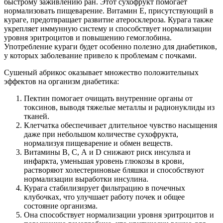
быстрому заживлению ран. Этот сухофрукт помогает
нормализовать пищеварение. Витамин Е, присутствующий в
кураге, предотвращает развитие атеросклероза. Курага также
укрепляет иммунную систему и способствует нормализации
уровня эритроцитов и повышению гемоглобина.
Употребление кураги будет особенно полезно для диабетиков,
у которых заболевание привело к проблемам с почками.
Сушеный абрикос оказывает множество положительных
эффектов на организм диабетика:
Пектин помогает очищать внутренние органы от
токсинов, выводя тяжелые металлы и радионуклиды из
тканей.
Клетчатка обеспечивает длительное чувство насыщения
даже при небольшом количестве сухофрукта,
нормализуя пищеварение и обмен веществ.
Витамины В, С, А и D снижают риск инсульта и
инфаркта, уменьшая уровень глюкозы в крови,
растворяют холестериновые бляшки и способствуют
нормализации выработки инсулина.
Курага стабилизирует фильтрацию в почечных
клубочках, что улучшает работу почек и общее
состояние организма.
Она способствует нормализации уровня эритроцитов и