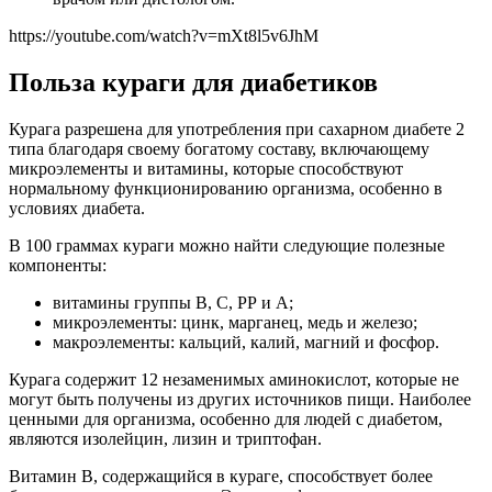
https://youtube.com/watch?v=mXt8l5v6JhM
Польза кураги для диабетиков
Курага разрешена для употребления при сахарном диабете 2
типа благодаря своему богатому составу, включающему
микроэлементы и витамины, которые способствуют
нормальному функционированию организма, особенно в
условиях диабета.
В 100 граммах кураги можно найти следующие полезные
компоненты:
витамины группы В, С, РР и А;
микроэлементы: цинк, марганец, медь и железо;
макроэлементы: кальций, калий, магний и фосфор.
Курага содержит 12 незаменимых аминокислот, которые не
могут быть получены из других источников пищи. Наиболее
ценными для организма, особенно для людей с диабетом,
являются изолейцин, лизин и триптофан.
Витамин В, содержащийся в кураге, способствует более