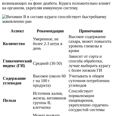
возникающих на фоне диабета. Курага положительно влияет
на организм, укрепляя иммунную систему.
Аспект
Рекомендации
Примечания
Высокое содержание
Умеренное, не
сахара, может повысить
Количество
более 2-3 штук в
уровень глюкозы в
день
крови
Зависит от сорта и
Гликемический
способа обработки,
Средний (30-50)
индекс (ГИ)
лучше выбирать курагу
с более низким ГИ
Высокое (около 60
Учитывать в общем
Содержание
г на 100 г
суточном потреблении
углеводов
продукта)
углеводов
Способствует
Источник калия,
нормализации
железа, витаминов
Польза
пищеварения,
группы В,
укреплению сердечно-
клетчатки
сосудистой системы
Может вызвать