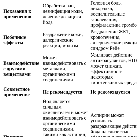
Головная боль,
Обработка ран,
лихорадка,
Показания к
дезинфекция кожи,
воспалительные
применению
лечение дефицита
заболевания,
йода
профилактика тромбо
Раздражение ЖКТ,
Раздражение кожи,
Побочные
кровотечения,
аллергические
эффекты
аллергические реакци
реакции, йодизм
синдром Рейе
Усиливает действие
Может
антикоагулянтов, НП
Взаимодействие
взаимодействовать с
может снижать
с другими
металлами,
эффективность
веществами
органическими
некоторых
соединениями
гипотензивных средс
Совместное
Не рекомендуется
Не рекомендуется
применение
Йод является
сильным
окислителем и может
Аспирин может
взаимодействовать с
усиливать
органическими
раздражающее действ
соединениями,
йода на слизистые
такими как аспирин,