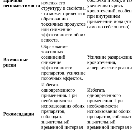
Причина
оболочки и кожу, а та
изменяя его
несовместимости
увеличивать риск
структуру и свойства,
кровотечений, особе
что может привести к
при внутреннем
образованию
применении йода (чт
токсичных продуктов
само по себе опасно).
или снижению
эффективности обоих
веществ.
Образование
токсичных
соединений,
Усиление раздражени
Возможные
снижение
кровотечения,
риски
эффективности
аллергические реакци
препаратов, усиление
побочных эффектов.
Избегать
одновременного
Избегать
применения. При
одновременного
необходимости
применения. При
использования обоих
необходимости
препаратов,
использования обоих
Рекомендации
соблюдать
препаратов, соблюдат
значительный
значительный
временной интервал
временной интервал 