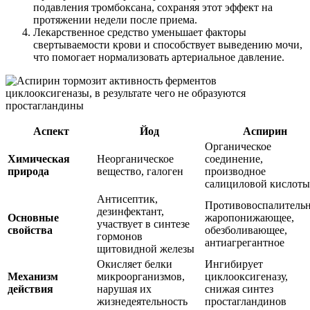
подавления тромбоксана, сохраняя этот эффект на
протяжении недели после приема.
Лекарственное средство уменьшает факторы
свертываемости крови и способствует выведению мочи,
что помогает нормализовать артериальное давление.
Аспект
Йод
Аспирин
Органическое
Химическая
Неорганическое
соединение,
природа
вещество, галоген
производное
салициловой кислоты
Антисептик,
Противовоспалительн
дезинфектант,
Основные
жаропонижающее,
участвует в синтезе
свойства
обезболивающее,
гормонов
антиагрегантное
щитовидной железы
Окисляет белки
Ингибирует
Механизм
микроорганизмов,
циклооксигеназу,
действия
нарушая их
снижая синтез
жизнедеятельность
простагландинов