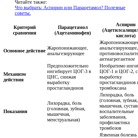
Читайте также:
Что выбрать: Аспирин или Парацетамол? Полезные
советы.
Аспирин
Критерий
Парацетамол
(Ацетилсалици
сравнения
(Ацетаминофен)
кислота)
Жаропонижающее
Жаропонижающее,
анальгезирующее,
Основное действие
анальгезирующее
противовоспалите
антиагрегантное
Предположительно
Необратимо инги
ингибирует ЦОГ-3 в
ЦОГ-1 и ЦОГ-2, 
Механизм
ЦНС, снижая
выработку
действия
выработку
простагландинов 
простагландинов
тромбоксана
Лихорадка, боль
(головная, зубная,
Лихорадка, боль
мышечная, сустав
(головная, зубная,
Показания
воспалительные
мышечная,
заболевания,
менструальная)
профилактика
тромбозов
Язвенная болезнь