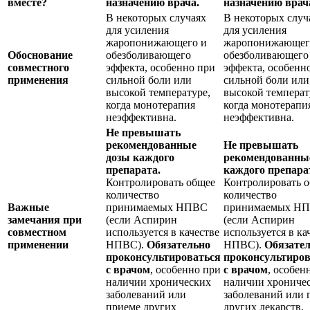
вместе?
назначению врача.
назначению врач
В некоторых случаях
В некоторых случ
для усиления
для усиления
жаропонижающего и
жаропонижающег
Обоснование
обезболивающего
обезболивающего
совместного
эффекта, особенно при
эффекта, особенн
применения
сильной боли или
сильной боли или
высокой температуре,
высокой температ
когда монотерапия
когда монотерапи
неэффективна.
неэффективна.
Не превышать
рекомендованные
Не превышать
дозы каждого
рекомендованны
препарата.
каждого препара
Контролировать общее
Контролировать 
количество
количество
Важные
принимаемых НПВС
принимаемых Н
замечания при
(если Аспирин
(если Аспирин
совместном
используется в качестве
используется в ка
применении
НПВС).
Обязательно
НПВС).
Обязате
проконсультироваться
проконсультиров
с врачом
, особенно при
с врачом
, особен
наличии хронических
наличии хрониче
заболеваний или
заболеваний или 
приеме других
других лекарств.