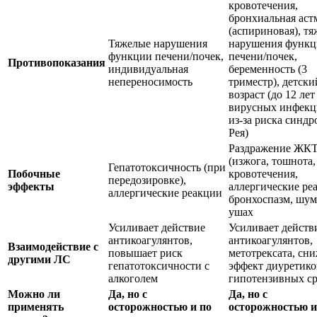
кровотечения,
бронхиальная аст
(аспириновая), т
Тяжелые нарушения
нарушения функ
функции печени/почек,
печени/почек,
Противопоказания
индивидуальная
беременность (3
непереносимость
триместр), детски
возраст (до 12 лет
вирусных инфекц
из-за риска синдр
Рея)
Раздражение ЖК
(изжога, тошнота,
Гепатотоксичность (при
Побочные
кровотечения,
передозировке),
эффекты
аллергические ре
аллергические реакции
бронхоспазм, шум
ушах
Усиливает действие
Усиливает действ
антикоагулянтов,
антикоагулянтов,
Взаимодействие с
повышает риск
метотрексата, сн
другими ЛС
гепатотоксичности с
эффект диуретико
алкоголем
гипотензивных ср
Можно ли
Да, но с
Да, но с
применять
осторожностью и по
осторожностью и