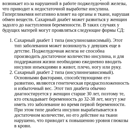
возникает из-за нарушений в работе поджелудочной железы,
что приводит к недостаточной выработке инсулина.
Гипергликемия негативно влияет на органы и ткани, нарушая
обмен веществ. Сахарный диабет может развиться у женщин
задолго до наступления беременности. В таких случаях у
будущих матерей могут проявляться следующие формы СД:
Сахарный диабет 1 типа (инсулинозависимый). Этот
тип заболевания может возникнуть у девушек еще в
детстве. Поджелудочная железа не способна
производить достаточное количество инсулина, и для
поддержания жизни необходимо ежедневно вводить
инсулин инъекциями в живот, плечо, ногу или руку.
Сахарный диабет 2 типа (инсулиннезависимый).
Основными факторами, способствующими его
развитию, являются генетическая предрасположенность
и избыточный вес. Этот тип диабета обычно
диагностируется у женщин старше 30 лет, поэтому те,
кто откладывает беременность до 32-38 лет, могут уже
иметь это заболевание во время первой беременности.
При этом типе диабета инсулин вырабатывается в
достаточном количестве, но его действие на ткани
нарушено, что приводит к повышению уровня глюкозы
в крови.