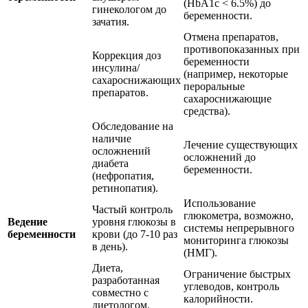
(HbA1c < 6.5%) до
гинекологом до
беременности.
зачатия.
Отмена препаратов,
противопоказанных при
Коррекция доз
беременности
инсулина/
(например, некоторые
сахароснижающих
пероральные
препаратов.
сахароснижающие
средства).
Обследование на
наличие
Лечение существующих
осложнений
осложнений до
диабета
беременности.
(нефропатия,
ретинопатия).
Использование
Частый контроль
глюкометра, возможно,
Ведение
уровня глюкозы в
системы непрерывного
беременности
крови (до 7-10 раз
мониторинга глюкозы
в день).
(НМГ).
Диета,
Ограничение быстрых
разработанная
углеводов, контроль
совместно с
калорийности.
диетологом.