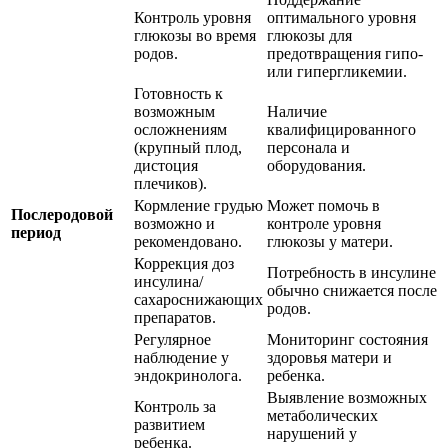
Контроль уровня
оптимального уровня
глюкозы во время
глюкозы для
родов.
предотвращения гипо-
или гипергликемии.
Готовность к
возможным
Наличие
осложнениям
квалифицированного
(крупный плод,
персонала и
дистоция
оборудования.
плечиков).
Кормление грудью
Может помочь в
Послеродовой
возможно и
контроле уровня
период
рекомендовано.
глюкозы у матери.
Коррекция доз
Потребность в инсулине
инсулина/
обычно снижается после
сахароснижающих
родов.
препаратов.
Регулярное
Мониторинг состояния
наблюдение у
здоровья матери и
эндокринолога.
ребенка.
Выявление возможных
Контроль за
метаболических
развитием
нарушений у
ребенка.