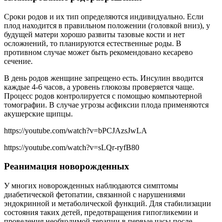
Сроки родов и их тип определяются индивидуально. Если
плод находится в правильном положении (головкой вниз), у
будущей матери хорошо развиты тазовые кости и нет
осложнений, то планируются естественные роды. В
противном случае может быть рекомендовано кесарево
сечение.
В день родов женщине запрещено есть. Инсулин вводится
каждые 4-6 часов, а уровень глюкозы проверяется чаще.
Процесс родов контролируется с помощью компьютерной
томографии. В случае угрозы асфиксии плода применяются
акушерские щипцы.
https://youtube.com/watch?v=bPCJAzsJwLA
https://youtube.com/watch?v=sLQr-ryfB80
Реанимация новорожденных
У многих новорожденных наблюдаются симптомы
диабетической фетопатии, связанной с нарушениями
эндокринной и метаболической функций. Для стабилизации
состояния таких детей, предотвращения гипогликемии и
проведения необходимой терапии в первые часы после