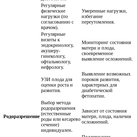
Регулярные
физические
Умеренные нагрузки,
нагрузки (по
избегание
согласованию с
переутомления.
врачом).
Регулярные
визиты к
Мониторинг состояния
эндокринологу,
матери и плода,
акушеру-
своевременное
гинекологу,
выявление осложнений.
офтальмологу,
нефрологу.
Выявление возможных
УЗИ плода для
пороков развития,
оценки роста и
характерных для
развития.
диабетической
фетопатии.
Выбор метода
родоразрешения
Зависит от состояния
(естественные
Родоразрешение
матери, плода, наличия
роды или кесарево
осложнений.
сечение)
индивидуален.
Поддержание