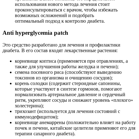
использования нового метода лечения стоит
проконсультироваться с врачом, чтобы избежать
возможных осложнений и подобрать
оптимальный подход к контролю диабета.
Anti hyperglycemia patch
Это средство разработано для лечения и профилактики
диабета. В его состав входят лекарственные растения:
корневище коптиса (применяется при отравлениях, а
также для улучшения работы желудка и печени);
семена посевного риса (способствуют выведению
токсинов из организма и очищению сосудов);
корень солодки (содержит стероидные сапонины,
которые участвуют в синтезе гормонов, помогают
нормализовать артериальное давление и сердечный
ритм, укрепляют сосуды и снижают уровень «плохого»
холестерина);
трихозант (используется для лечения состояний с
иммунодефицитом);
корневище анемаррены (положительно влияет на работу
почек и печени, китайские целители применяют его для
терапии сахарного диабета).