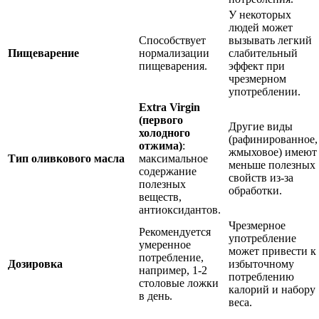
У некоторых
людей может
Способствует
вызывать легкий
Пищеварение
нормализации
слабительный
пищеварения.
эффект при
чрезмерном
употреблении.
Extra Virgin
(первого
Другие виды
холодного
(рафинированное,
отжима)
:
жмыховое) имеют
Тип оливкового масла
максимальное
меньше полезных
содержание
свойств из-за
полезных
обработки.
веществ,
антиоксидантов.
Чрезмерное
Рекомендуется
употребление
умеренное
может привести к
потребление,
Дозировка
избыточному
например, 1-2
потреблению
столовые ложки
калорий и набору
в день.
веса.