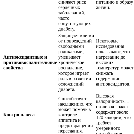
снижает риск
питанию и образу
сердечных
жизни.
заболеваний,
часто
сопутствующих
диабету.
Защищает клетки
от повреждений
Некоторые
свободными
исследования
радикалами,
показывают, что
Антиоксидантные и
уменьшает
нагревание до
противовоспалительные
хроническое
высоких
свойства
воспаление,
температур может
которое играет
снижать
роль в развитии
содержание
осложнений
антиоксидантов.
диабета.
Высокая
Способствует
калорийность: 1
насыщению, что
столовая ложка
может помочь в
содержит около
Контроль веса
контроле
120 калорий, что
аппетита и
требует
предотвращении
умеренного
переедания.
потребления.