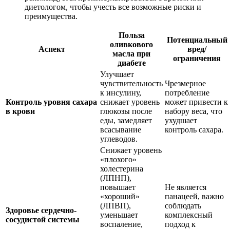
диетологом, чтобы учесть все возможные риски и
преимущества.
Польза
Потенциальный
оливкового
Аспект
вред/
масла при
ограничения
диабете
Улучшает
чувствительность
Чрезмерное
к инсулину,
потребление
Контроль уровня сахара
снижает уровень
может привести к
в крови
глюкозы после
набору веса, что
еды, замедляет
ухудшает
всасывание
контроль сахара.
углеводов.
Снижает уровень
«плохого»
холестерина
(ЛПНП),
повышает
Не является
«хороший»
панацеей, важно
(ЛПВП),
соблюдать
Здоровье сердечно-
уменьшает
комплексный
сосудистой системы
воспаление,
подход к