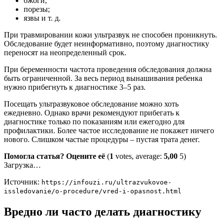
ожоги;
порезы;
язвы и т. д.
При травмировании кожи ультразвук не способен проникнуть.
Обследование будет неинформативно, поэтому диагностику
переносят на неопределенный срок.
При беременности частота проведения обследования должна
быть ограниченной. За весь период вынашивания ребенка
нужно прибегнуть к диагностике 3–5 раз.
Посещать ультразвуковое обследование можно хоть
ежедневно. Однако врачи рекомендуют прибегать к
диагностике только по показаниям или ежегодно для
профилактики. Более частое исследование не покажет ничего
нового. Слишком частые процедуры – пустая трата денег.
Помогла статья? Оцените её
(
1
votes, average:
5,00
5)
Загрузка…
Источник:
https://infouzi.ru/ultrazvukovoe-
issledovanie/o-procedure/vred-i-opasnost.html
Вредно ли часто делать диагностику