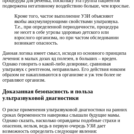
процедуры для ребенка, поскольку эта группа пациентов
подвержена негативному воздействию больше, чем взрослые.
Кроме того, частое выполнение УЗИ объясняют
якобы аккумулирующими свойствами ультразвука.
Т.е., при определенной периодичности, процедура
не несет в себе угрозы здоровью детского или
взрослого организма, но при частом обследовании
возникает опасность.
Данная логика имеет смысл, исходя из основного принципа
лечения: в малых дозах яд полезен, в больших – вреден.
Однако говорить о какой-либо дозировке, сравнивая
ультразвук с рентгеном, неправильно. Его действия никоим
образом не накапливаются в организме и уж тем более не
отравляют организм.
Доказанная безопасность и польза
ультразвуковой диагностики
О риске применения ультразвуковой диагностики на ранних
сроках беременности наверняка слышали будущие мамы.
Однако сказать, насколько оправданы подобные страхи и
опасения, нельзя, ведь в первую очередь УЗИ дает
возможность определить следующие явления: