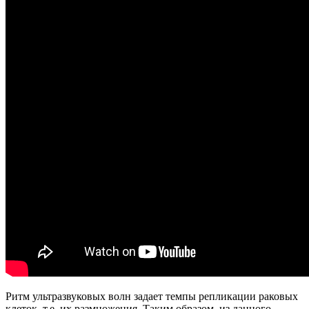
Ритм ультразвуковых волн задает темпы репликации раковых
клеток, т.е. их размножения. Таким образом, из данного