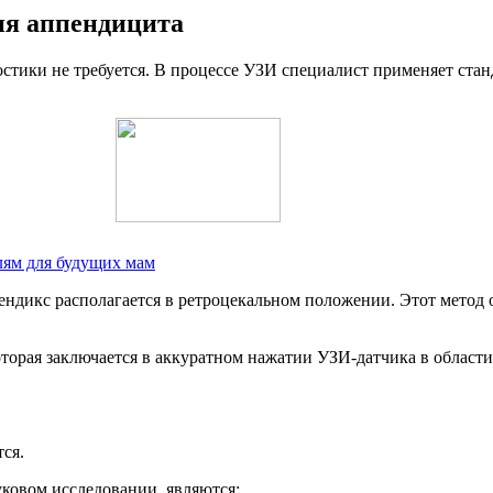
ия аппендицита
остики не требуется. В процессе УЗИ специалист применяет ст
лям для будущих мам
пендикс располагается в ретроцекальном положении. Этот метод
торая заключается в аккуратном нажатии УЗИ-датчика в области
ся.
ковом исследовании, являются: