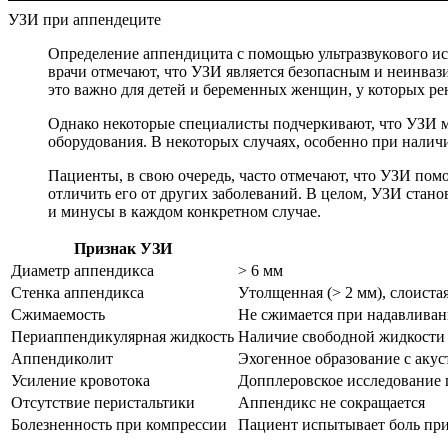
УЗИ при аппендеците
Определение аппендицита с помощью ультразвукового и
врачи отмечают, что УЗИ является безопасным и неинва
это важно для детей и беременных женщин, у которых ре
Однако некоторые специалисты подчеркивают, что УЗИ мо
оборудования. В некоторых случаях, особенно при налич
Пациенты, в свою очередь, часто отмечают, что УЗИ пом
отличить его от других заболеваний. В целом, УЗИ стан
и минусы в каждом конкретном случае.
Признак УЗИ
Диаметр аппендикса
> 6 мм
Стенка аппендикса
Утолщенная (> 2 мм), слоиста
Сжимаемость
Не сжимается при надавливан
Периаппендикулярная жидкость
Наличие свободной жидкости 
Аппендиколит
Эхогенное образование с акус
Усиление кровотока
Допплеровское исследование 
Отсутствие перистальтики
Аппендикс не сокращается
Болезненность при компрессии
Пациент испытывает боль при