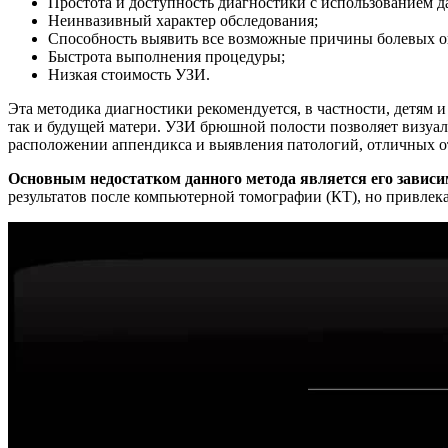
Простота и доступность диагностики с использованием д
Неинвазивный характер обследования;
Способность выявить все возможные причины болевых о
Быстрота выполнения процедуры;
Низкая стоимость УЗИ.
Эта методика диагностики рекомендуется, в частности, детям 
так и будущей матери. УЗИ брюшной полости позволяет визуали
расположении аппендикса и выявления патологий, отличных о
Основным недостатком данного метода является его зависи
результатов после компьютерной томографии (КТ), но привлека