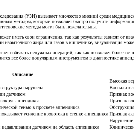
сследования (УЗИ) вызывает множество мнений среди медицинс
зивным методом, который позволяет быстро получить информаци
нтгеновские методы могут быть нежелательны.
жет иметь свои ограничения, так как результаты зависят от ква
ии избыточного жира или газов в кишечнике, визуализация може
огает избежать ненужных операций, так как позволяет более точ
овится все более популярным инструментом в диагностике аппен
Описание
Высокая ве
я структура нарушена
Воспалител
ии датчиком
Признак во
вокруг аппендикса
Признак во
тической тенью в просвете аппендикса
Обструкция
показывает усиление кровотока в стенке аппендикса
Признак ак
Нарушение 
 надавливании датчиком на область аппендикса
Клинически