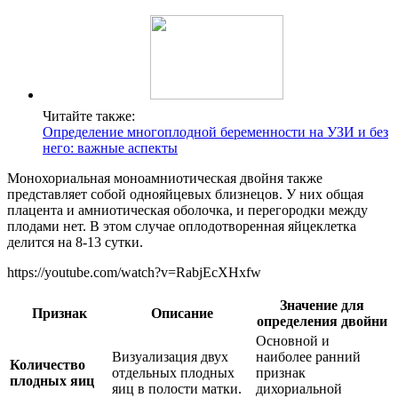
Читайте также:
Определение многоплодной беременности на УЗИ и без
него: важные аспекты
Монохориальная моноамниотическая двойня также
представляет собой однояйцевых близнецов. У них общая
плацента и амниотическая оболочка, и перегородки между
плодами нет. В этом случае оплодотворенная яйцеклетка
делится на 8-13 сутки.
https://youtube.com/watch?v=RabjEcXHxfw
Значение для
Признак
Описание
определения двойни
Основной и
Визуализация двух
наиболее ранний
Количество
отдельных плодных
признак
плодных яиц
яиц в полости матки.
дихориальной