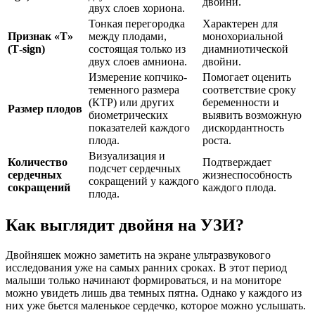
двойни.
двух слоев хориона.
Тонкая перегородка
Характерен для
Признак «Т»
между плодами,
монохориальной
(Т-sign)
состоящая только из
диамниотической
двух слоев амниона.
двойни.
Измерение копчико-
Помогает оценить
теменного размера
соответствие сроку
(КТР) или других
беременности и
Размер плодов
биометрических
выявить возможную
показателей каждого
дискордантность
плода.
роста.
Визуализация и
Количество
Подтверждает
подсчет сердечных
сердечных
жизнеспособность
сокращений у каждого
сокращений
каждого плода.
плода.
Как выглядит двойня на УЗИ?
Двойняшек можно заметить на экране ультразвукового
исследования уже на самых ранних сроках. В этот период
малыши только начинают формироваться, и на мониторе
можно увидеть лишь два темных пятна. Однако у каждого из
них уже бьется маленькое сердечко, которое можно услышать.