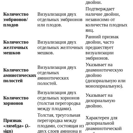
двойни.
Подтверждает
Количество
Визуализация двух
наличие двойни,
эмбрионов/
отдельных эмбрионов
независимо от
плодов
или плодов.
количества плодных
яиц.
Ранний признак
Количество
Визуализация двух
двойни, часто
желточных
отдельных желточных
предшествует
мешков
мешков.
визуализации
эмбрионов.
Указывает на
Визуализация двух
Количество
диамниотическую
отдельных
амниотических
двойню
амниотических
полостей
(дихориальную или
полостей.
монохориальную).
Визуализация двух
Указывает на
Количество
отдельных хорионов
дихориальную
хорионов
(толстая перегородка
двойню.
между плодами).
Толстая, треугольная
Характерен для
Признак
перегородка между
дихориальной
«лямбда» (λ-
плодами, состоящая из
диамниотической
sign)
двух слоев амниона и