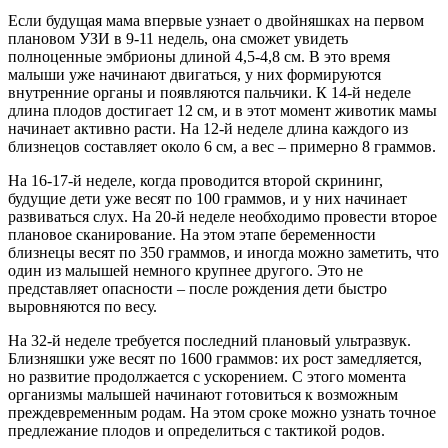
Если будущая мама впервые узнает о двойняшках на первом
плановом УЗИ в 9-11 недель, она сможет увидеть
полноценные эмбрионы длиной 4,5-4,8 см. В это время
малыши уже начинают двигаться, у них формируются
внутренние органы и появляются пальчики. К 14-й неделе
длина плодов достигает 12 см, и в этот момент животик мамы
начинает активно расти. На 12-й неделе длина каждого из
близнецов составляет около 6 см, а вес – примерно 8 граммов.
На 16-17-й неделе, когда проводится второй скрининг,
будущие дети уже весят по 100 граммов, и у них начинает
развиваться слух. На 20-й неделе необходимо провести второе
плановое сканирование. На этом этапе беременности
близнецы весят по 350 граммов, и иногда можно заметить, что
один из малышей немного крупнее другого. Это не
представляет опасности – после рождения дети быстро
выровняются по весу.
На 32-й неделе требуется последний плановый ультразвук.
Близняшки уже весят по 1600 граммов: их рост замедляется,
но развитие продолжается с ускорением. С этого момента
организмы малышей начинают готовиться к возможным
преждевременным родам. На этом сроке можно узнать точное
предлежание плодов и определиться с тактикой родов.