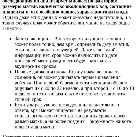
обследования он анализирует множество факторов:
размеры матки, количество околоплодных вод, состояние
плаценты и, что особенно важно, характеристики плода.
Однако даже этих данных может оказаться недостаточно, и в
таких случаях врач может обратить внимание на следующие
аспекты:
Записи женщины. В некоторых ситуациях женщина
может более точно, чем врач, определить дату зачатия,
если она следила за овуляцией. Даже если такой
информации нет, срок можно вычислить по дате
последней менструации, что будет называться
акушерским сроком.
Первые движения плода. Если у врача возникают
сомнения, он может учитывать первые шевеления
ребенка. При первой беременности женщина обычно
ощущает их с 20 по 22 неделю, а при второй – с 16 по 18
неделю, но этот показатель не позволяет установить
точный срок.
Если ультразвуковое исследование не дает ясного
ответа, врач может опираться на результаты
гинекологического осмотра. На ранних сроках важен
размер матки, а на более поздних – окружность живота
и высота дна матки.