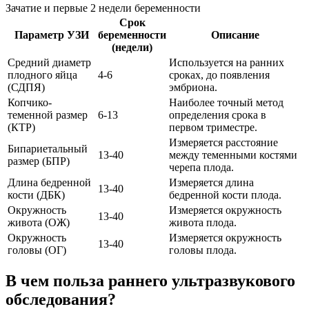
Зачатие и первые 2 недели беременности
Срок
Параметр УЗИ
беременности
Описание
(недели)
Средний диаметр
Используется на ранних
плодного яйца
4-6
сроках, до появления
(СДПЯ)
эмбриона.
Копчико-
Наиболее точный метод
теменной размер
6-13
определения срока в
(КТР)
первом триместре.
Измеряется расстояние
Бипариетальный
13-40
между теменными костями
размер (БПР)
черепа плода.
Длина бедренной
Измеряется длина
13-40
кости (ДБК)
бедренной кости плода.
Окружность
Измеряется окружность
13-40
живота (ОЖ)
живота плода.
Окружность
Измеряется окружность
13-40
головы (ОГ)
головы плода.
В чем польза раннего ультразвукового
обследования?