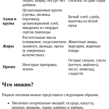
творог, кефир, йогурт без
сосиски, острые сыры
добавок
Цельнозерновые крупы
(гречка, овсянка,
Белый хлеб, сдоба,
Злаки и
перловка),
выпечка из белой
крупы
цельнозерновой хлеб,
муки
макароны из твердых
сортов пшеницы
Растительные масла
(оливковое, подсолнечное,
Животные жиры,
Жиры
льняное), авокадо, орехи
маргарин, жареные
(в умеренных
блюда
количествах)
Острые специи, соусы
Неострые приправы,
(кетчуп, майонез),
Прочее
зелень
уксус, шоколад,
сладости
Что можно?
Рацион питания можно представить следующим образом:
Увеличьте потребление овощей: огурцы, капусту,
шпинат, морковь, тыкву, кабачки и имбирь.