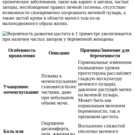
хронические заболевания, такие как кариес и ангина, частые
запоры, несоблюдение правил личной гигиены, отсутствие
возможности своевременно опорожнить мочевой пузырь, а
также застой крови в области малого таза из-за
малоподвижного образа жизни.
Особенность
Причина/Значение для
Описание
проявления
беременности
Гормональные изменения
(повышение уровня
прогестерона расслабляет
Позывы к
гладкую мускулатуру
мочеиспусканию
мочевого пузыря),
Учащенное
становятся более
давление растущей матки
мочеиспускание
частыми, даже
на мочевой пузырь.
при небольшом
Может быть как
объеме мочи.
нормальным явлением
беременности, так и
признаком цистита.
Ощущение
Воспаление слизистой
дискомфорта,
Боль или
оболочки мочевого
рези, жжения во