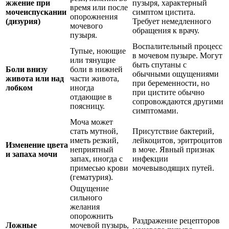
жжение при
пузыря, характерный
время или после
мочеиспускании
симптом цистита.
опорожнения
(дизурия)
Требует немедленного
мочевого
обращения к врачу.
пузыря.
Воспалительный процесс
Тупые, ноющие
в мочевом пузыре. Могут
или тянущие
быть спутаны с
Боли внизу
боли в нижней
обычными ощущениями
живота или над
части живота,
при беременности, но
лобком
иногда
при цистите обычно
отдающие в
сопровождаются другими
поясницу.
симптомами.
Моча может
стать мутной,
Присутствие бактерий,
иметь резкий,
лейкоцитов, эритроцитов
Изменение цвета
неприятный
в моче. Явный признак
и запаха мочи
запах, иногда с
инфекции
примесью крови
мочевыводящих путей.
(гематурия).
Ощущение
сильного
желания
опорожнить
Раздражение рецепторов
Ложные
мочевой пузырь,