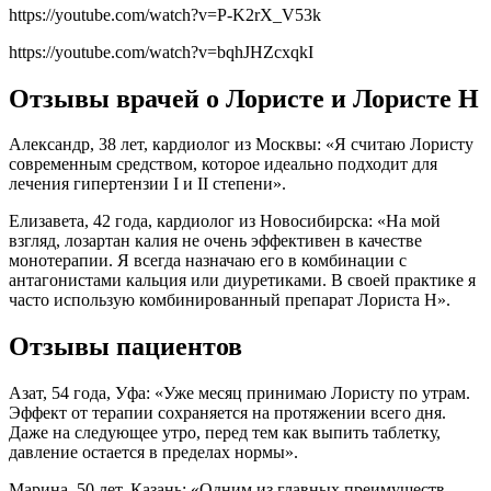
https://youtube.com/watch?v=P-K2rX_V53k
https://youtube.com/watch?v=bqhJHZcxqkI
Отзывы врачей о Лористе и Лористе Н
Александр, 38 лет, кардиолог из Москвы: «Я считаю Лористу
современным средством, которое идеально подходит для
лечения гипертензии I и II степени».
Елизавета, 42 года, кардиолог из Новосибирска: «На мой
взгляд, лозартан калия не очень эффективен в качестве
монотерапии. Я всегда назначаю его в комбинации с
антагонистами кальция или диуретиками. В своей практике я
часто использую комбинированный препарат Лориста Н».
Отзывы пациентов
Азат, 54 года, Уфа: «Уже месяц принимаю Лористу по утрам.
Эффект от терапии сохраняется на протяжении всего дня.
Даже на следующее утро, перед тем как выпить таблетку,
давление остается в пределах нормы».
Марина, 50 лет, Казань: «Одним из главных преимуществ