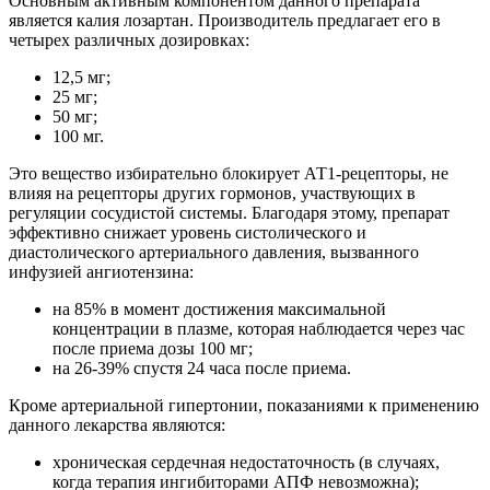
Основным активным компонентом данного препарата
является калия лозартан. Производитель предлагает его в
четырех различных дозировках:
12,5 мг;
25 мг;
50 мг;
100 мг.
Это вещество избирательно блокирует АТ1-рецепторы, не
влияя на рецепторы других гормонов, участвующих в
регуляции сосудистой системы. Благодаря этому, препарат
эффективно снижает уровень систолического и
диастолического артериального давления, вызванного
инфузией ангиотензина:
на 85% в момент достижения максимальной
концентрации в плазме, которая наблюдается через час
после приема дозы 100 мг;
на 26-39% спустя 24 часа после приема.
Кроме артериальной гипертонии, показаниями к применению
данного лекарства являются:
хроническая сердечная недостаточность (в случаях,
когда терапия ингибиторами АПФ невозможна);