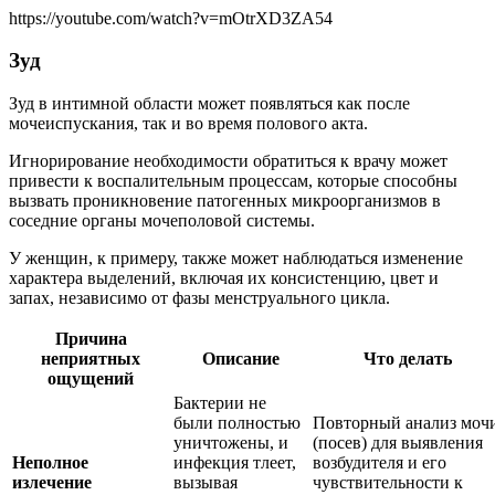
https://youtube.com/watch?v=mOtrXD3ZA54
Зуд
Зуд в интимной области может появляться как после
мочеиспускания, так и во время полового акта.
Игнорирование необходимости обратиться к врачу может
привести к воспалительным процессам, которые способны
вызвать проникновение патогенных микроорганизмов в
соседние органы мочеполовой системы.
У женщин, к примеру, также может наблюдаться изменение
характера выделений, включая их консистенцию, цвет и
запах, независимо от фазы менструального цикла.
Причина
неприятных
Описание
Что делать
ощущений
Бактерии не
были полностью
Повторный анализ моч
уничтожены, и
(посев) для выявления
Неполное
инфекция тлеет,
возбудителя и его
излечение
вызывая
чувствительности к