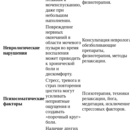
физиотерапия.
мочеиспусканию,
даже при
небольшом
наполнении.
Повреждение
нервных
окончаний в
Консультация невролога
области мочевого
обезболивающие
Неврологические
пузыря во время
препараты,
нарушения
воспаления
физиотерапия, методы
может приводить
релаксации.
к хронической
боли и
дискомфорту.
Стресс, тревога и
страх повторения
цистита могут
Психотерапия, техники
усиливать
Психосоматические
релаксации, йога,
неприятные
факторы
медитация, исключение
ощущения и
стрессовых факторов.
создавать
«порочный круг»
боли.
Наличие других