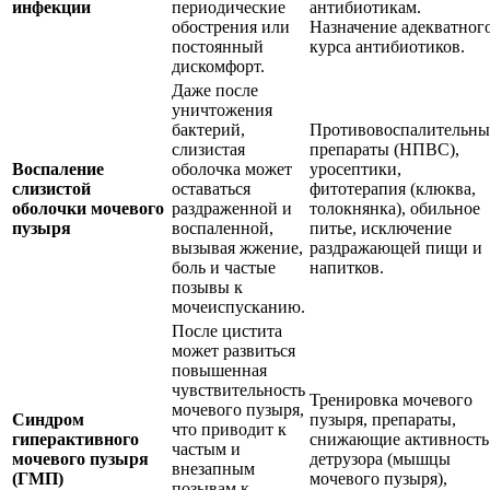
инфекции
периодические
антибиотикам.
обострения или
Назначение адекватног
постоянный
курса антибиотиков.
дискомфорт.
Даже после
уничтожения
бактерий,
Противовоспалительны
слизистая
препараты (НПВС),
Воспаление
оболочка может
уросептики,
слизистой
оставаться
фитотерапия (клюква,
оболочки мочевого
раздраженной и
толокнянка), обильное
пузыря
воспаленной,
питье, исключение
вызывая жжение,
раздражающей пищи и
боль и частые
напитков.
позывы к
мочеиспусканию.
После цистита
может развиться
повышенная
чувствительность
Тренировка мочевого
мочевого пузыря,
Синдром
пузыря, препараты,
что приводит к
гиперактивного
снижающие активность
частым и
мочевого пузыря
детрузора (мышцы
внезапным
(ГМП)
мочевого пузыря),
позывам к