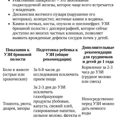
Реактивный панкреатит – это заболевание
поджелудочной железы, которое чаще всего встречается
у младенцев.
Дискинезия желчного пузыря (нарушение его
моторики), холецистит, желчные камни и водянка.
Камни в почках, кисты, опухоли и пиелонефрит. УЗИ
брюшной полости с доплерографией, которое сейчас
доступно во многих частных клиниках, позволяет
выявить врожденные дефекты сосудов почек у детей.
Дополнительные
Показания к
Подготовка ребенка к
рекомендации
УЗИ брюшной
УЗИ (общие
для грудничков
полости
рекомендации)
и детей до 1 года
Кормление за 2-3
Боли в животе
За 6-8 часов до
часа до УЗИ
(острые или
исследования исключить
(грудное молоко
хронические)
прием пищи
или смесь)
За 2-3 дня до УЗИ
исключить
газообразующие
Непосредственно
продукты (бобовые,
Тошнота, рвота,
перед УЗИ можно
капуста, свежий хлеб,
диарея, запоры
дать немного
газированные напитки,
воды
цельное молоко, фрукты и