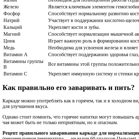
Железо
Является ключевым элементом гемоглобина
Фосфор
Способствует нормальному развитию кост
Натрий
Участвует в поддержании кислотно-щелоч
Кальций
Укрепляет кости и зубы.
Магний
Способствует нормализации мышечной ак
Цинк
Играет важную роль в формировании кост
Медь
Необходима для усвоения железа и влияет 
Витамин А
Способствует поддержанию здоровья глаз,
Витамины группы
Все витамины этой группы положительно
В
Витамин С
Укрепляет иммунную систему и стенки кр
Как правильно его заваривать и пить?
Каркаде можно употреблять как в горячем, так и в холодном в
для улучшения вкуса.
Однако стоит помнить, что горячие напитки могут повышать ар
чая может быть не только неприятным, но и опасным.
Рецепт правильного заваривания каркаде для нормализации
(рекомендуемая температура — не выше 60 градусов Цельсия).