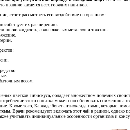
это правило касается всех горячих напитков.
ние, стоит рассмотреть его воздействие на организм:
способствует их расширению.
лишнюю жидкость, соли тяжелых металлов и токсины.
ряжение.
терии.
фектов:
ени.
редство.
ные.
збыточным весом.
шеных цветков гибискуса, обладает множеством полезных свойст
потребление этого напитка может способствовать снижению арте
ние. Кроме того, Каркаде богат антиоксидантами, которые пом
темы. Врачи рекомендуют включать этот чай в рацион, однако п
акже учитывать индивидуальные особенности организма и консул