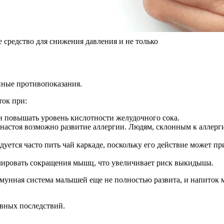
дство для снижения давления и не только
нные противопоказания.
ток при:
ен повышать уровень кислотности желудочного сока.
астоя возможно развитие аллергии. Людям, склонным к аллергия
уется часто пить чай каркаде, поскольку его действие может пр
лировать сокращения мышц, что увеличивает риск выкидыша.
Иммунная система малышей еще не полностью развита, и напиток
ивных последствий.