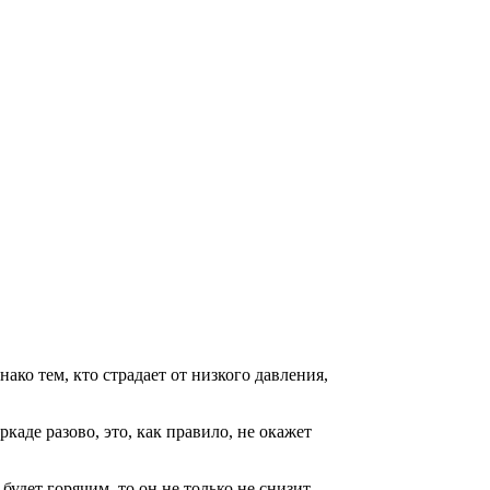
ко тем, кто страдает от низкого давления,
аде разово, это, как правило, не окажет
будет горячим, то он не только не снизит