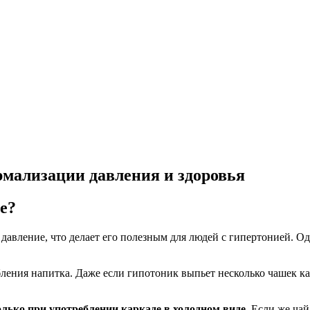
рмализации давления и здоровья
е?
вление, что делает его полезным для людей с гипертонией. Одна
ения напитка. Даже если гипотоник выпьет несколько чашек карк
лько при употреблении каркаде в холодном виде.
Если же чай 