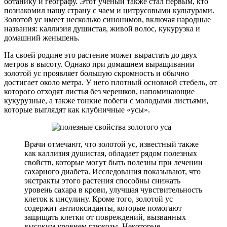
ботанику и географу. Этот учёный также стал первым, кто
познакомил нашу страну с чаем и цитрусовыми культурами.
Золотой ус имеет несколько синонимов, включая народные
названия: каллизия душистая, живой волос, кукурузка и
домашний женьшень.
На своей родине это растение может вырастать до двух
метров в высоту. Однако при домашнем выращивании
золотой ус проявляет большую скромность и обычно
достигает около метра. У него плотный основной стебель, от
которого отходят листья без черешков, напоминающие
кукурузные, а также тонкие побеги с молодыми листьями,
которые выглядят как клубничные «усы».
Врачи отмечают, что золотой ус, известный также
как каллизия душистая, обладает рядом полезных
свойств, которые могут быть полезны при лечении
сахарного диабета. Исследования показывают, что
экстракты этого растения способны снижать
уровень сахара в крови, улучшая чувствительность
клеток к инсулину. Кроме того, золотой ус
содержит антиоксиданты, которые помогают
защищать клетки от повреждений, вызванных
высоким уровнем глюкозы. Некоторые