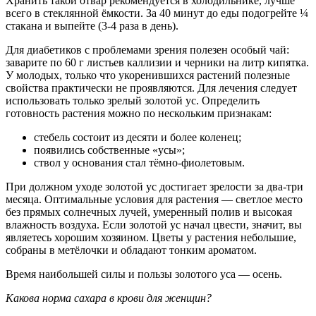
Хранить такой отвар рекомендуется в холодильнике, лучше
всего в стеклянной ёмкости. За 40 минут до еды подогрейте ¼
стакана и выпейте (3-4 раза в день).
Для диабетиков с проблемами зрения полезен особый чай:
заварите по 60 г листьев каллизии и черники на литр кипятка.
У молодых, только что укоренившихся растений полезные
свойства практически не проявляются. Для лечения следует
использовать только зрелый золотой ус. Определить
готовность растения можно по нескольким признакам:
стебель состоит из десяти и более коленец;
появились собственные «усы»;
ствол у основания стал тёмно-фиолетовым.
При должном уходе золотой ус достигает зрелости за два-три
месяца. Оптимальные условия для растения — светлое место
без прямых солнечных лучей, умеренный полив и высокая
влажность воздуха. Если золотой ус начал цвести, значит, вы
являетесь хорошим хозяином. Цветы у растения небольшие,
собраны в метёлочки и обладают тонким ароматом.
Время наибольшей силы и пользы золотого уса — осень.
Какова норма сахара в крови для женщин?