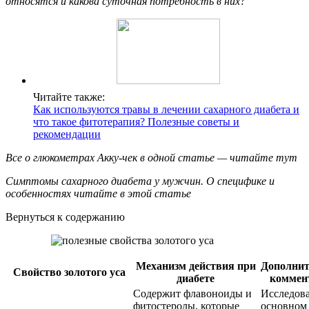
относятся и какова суточная потребность в них?
Читайте также:
Как используются травы в лечении сахарного диабета и
что такое фитотерапия? Полезные советы и
рекомендации
Все о глюкометрах Акку-чек в одной статье — читайте тут
Симптомы сахарного диабета у мужчин. О специфике и
особенностях читайте в этой статье
Вернуться к содержанию
Механизм действия при
Дополни
Свойство золотого уса
диабете
коммен
Содержит флавоноиды и
Исследов
фитостеролы, которые
основном