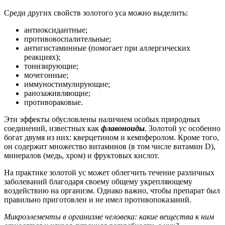
Среди других свойств золотого уса можно выделить:
антиоксидантные;
противовоспалительные;
антигистаминные (помогает при аллергических
реакциях);
тонизирующие;
мочегонные;
иммуностимулирующие;
ранозаживляющие;
противораковые.
Эти эффекты обусловлены наличием особых природных
соединений, известных как
флавоноиды
. Золотой ус особенно
богат двумя из них: кверцетином и кемпферолом. Кроме того,
он содержит множество витаминов (в том числе витамин D),
минералов (медь, хром) и фруктовых кислот.
На практике золотой ус может облегчить течение различных
заболеваний благодаря своему общему укрепляющему
воздействию на организм. Однако важно, чтобы препарат был
правильно приготовлен и не имел противопоказаний.
Микроэлементы в организме человека: какие вещества к ним