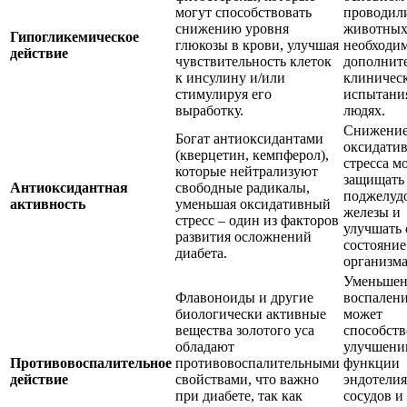
могут способствовать
проводил
снижению уровня
животных
Гипогликемическое
глюкозы в крови, улучшая
необходи
действие
чувствительность клеток
дополнит
к инсулину и/или
клиничес
стимулируя его
испытани
выработку.
людях.
Снижени
Богат антиоксидантами
оксидати
(кверцетин, кемпферол),
стресса м
которые нейтрализуют
защищать
Антиоксидантная
свободные радикалы,
поджелуд
активность
уменьшая оксидативный
железы и
стресс – один из факторов
улучшать
развития осложнений
состояние
диабета.
организма
Уменьшен
Флавоноиды и другие
воспален
биологически активные
может
вещества золотого уса
способств
обладают
улучшен
Противовоспалительное
противовоспалительными
функции
действие
свойствами, что важно
эндотелия
при диабете, так как
сосудов и