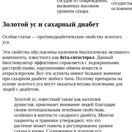
сосудов от повреждений,
сосудист
вызванных высоким
осложнен
уровнем сахара.
Золотой ус и сахарный диабет
Особая статья — противодиабетические свойства золотого
уса.
Эти свойства обусловлены наличием биологически активного
компонента, известного как
бета-ситостерол
. Данный
биостимулятор эффективно справляется с эндокринными
расстройствами, нарушениями обмена веществ и
атеросклерозом. Все эти аспекты имеют большое значение
при сахарном диабете любого типа. Поэтому препараты на
основе золотого уса могут оказаться весьма полезными для
людей с диабетом.
Золотой ус, известный также как каллизия
душистая, привлекает внимание людей благодаря
своим потенциальным лечебным свойствам,
особенно в контексте сахарного диабета. Многие
пациенты и травники утверждают, что это
растение может помочь в регулировании уровня
сахара в крови. Содержимые в золотом усу