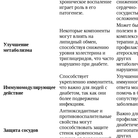
хроническое воспаление
снижению
играет роль в его
сердечно-
патогенезе.
сосудист
осложнен
Может бы
Некоторые компоненты
полезен в
могут влиять на
комплекс
липидный обмен,
терапии д
Улучшение
способствуя снижению
профилак
метаболизма
уровня холестерина и
атероскле
триглицеридов, что часто
других
нарушено при диабете.
метаболи
нарушени
Способствует
Улучшени
укреплению иммунитета,
иммунног
Иммуномодулирующее
что важно для людей с
ответа мо
действие
диабетом, так как они
помочь в 
более подвержены
сопутств
инфекциям.
заболеван
Антиоксидантные и
Важно дл
противовоспалительные
профилак
свойства могут
диабетиче
способствовать защите
Защита сосудов
ангиопат
стенок кровеносных
других