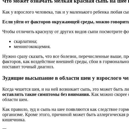
Что может означать мелкая красная сыпь на шее 
Как у взрослого человека, так и у маленького ребенка любая сы
Если уйти от факторов окружающей среды, можно говорить
Чтобы отличить краснуху от других видов сыпи посмотрите фот
скарлатина;
менингококцемия.
Нужно сразу сказать, что все болезни, перечисленные выше, п
факторов, как воздействие внешней среды, сбои в гормонально
поставит точный диагноз.
Зудящие высыпание в области шеи у взрослого ч
Когда чешется шея, и на ней возникает сыпь, это может быть 
оставлять такие симптомы без внимания.
Как можно скорее 
области шеи.
Как правило, зуд и сыпь на шее появляются как следствие гор
организме. Кроме этого, причиной может быть аллергическая р
кишечника.