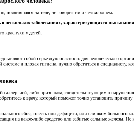
взрослого человека?
пь, появившаяся на теле, не говорит ни о чем хорошем.
 о нескольких заболеваниях, характеризующихся высыпания
о краснухи у детей.
редставляют собой серьезную опасность для человеческого орган
й системе и плохая гигиена, нужно обратиться к специалисту, к
еловека
либо аллергией, либо признаком, свидетельствующим о нарушения
обратитесь к врачу, который поможет точно установить причин
монального сбоя, то есть или дефицита, или слишком большого к
еакция на какое-либо средство или забитые сальные железы. Не