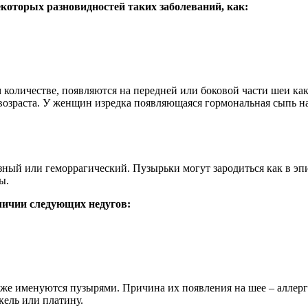
которых разновидностей таких заболеваний, как:
количестве, появляются на передней или боковой части шеи как
возраста. У женщин изредка появляющаяся гормональная сыпь на
зный или геморрагический. Пузырьки могут зародиться как в эпи
ы.
личии следующих недугов:
же именуются пузырями. Причина их появления на шее – аллер
кель или платину.