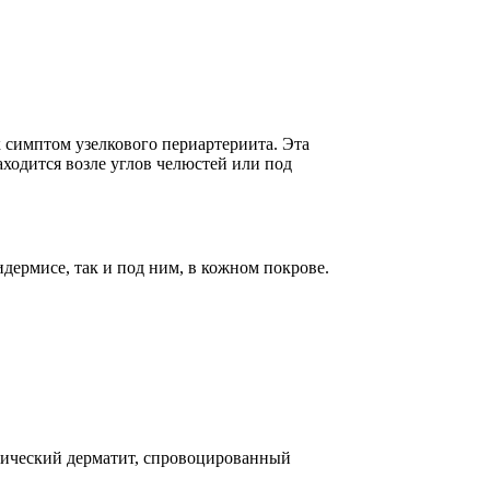
 симптом узелкового периартериита. Эта
ходится возле углов челюстей или под
дермисе, так и под ним, в кожном покрове.
гический дерматит, спровоцированный