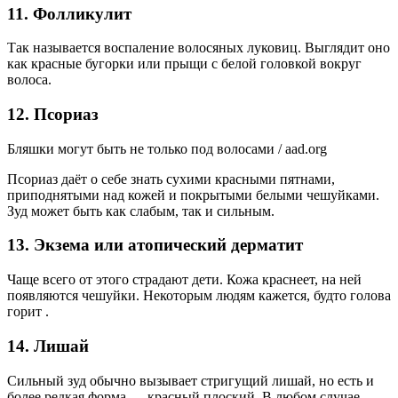
11. Фолликулит
Так называется воспаление волосяных луковиц. Выглядит оно
как красные бугорки или прыщи с белой головкой вокруг
волоса.
12. Псориаз
Бляшки могут быть не только под волосами / aad.org
Псориаз даёт о себе знать сухими красными пятнами,
приподнятыми над кожей и покрытыми белыми чешуйками.
Зуд может быть как слабым, так и сильным.
13. Экзема или атопический дерматит
Чаще всего от этого страдают дети. Кожа краснеет, на ней
появляются чешуйки. Некоторым людям кажется, будто голова
горит .
14. Лишай
Сильный зуд обычно вызывает стригущий лишай, но есть и
более редкая форма — красный плоский. В любом случае