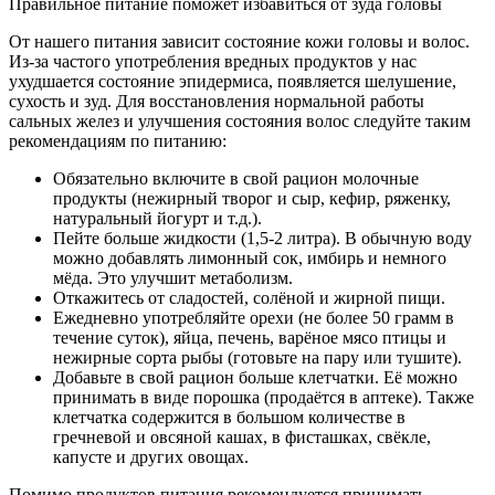
Правильное питание поможет избавиться от зуда головы
От нашего питания зависит состояние кожи головы и волос.
Из-за частого употребления вредных продуктов у нас
ухудшается состояние эпидермиса, появляется шелушение,
сухость и зуд. Для восстановления нормальной работы
сальных желез и улучшения состояния волос следуйте таким
рекомендациям по питанию:
Обязательно включите в свой рацион молочные
продукты (нежирный творог и сыр, кефир, ряженку,
натуральный йогурт и т.д.).
Пейте больше жидкости (1,5-2 литра). В обычную воду
можно добавлять лимонный сок, имбирь и немного
мёда. Это улучшит метаболизм.
Откажитесь от сладостей, солёной и жирной пищи.
Ежедневно употребляйте орехи (не более 50 грамм в
течение суток), яйца, печень, варёное мясо птицы и
нежирные сорта рыбы (готовьте на пару или тушите).
Добавьте в свой рацион больше клетчатки. Её можно
принимать в виде порошка (продаётся в аптеке). Также
клетчатка содержится в большом количестве в
гречневой и овсяной кашах, в фисташках, свёкле,
капусте и других овощах.
Помимо продуктов питания рекомендуется принимать