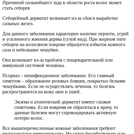
Причиной сильнейшего зуда в области роста волос может
стать себорея
Себорейный дерматит возникает из-за сбоя в выработке
сальных желез.
Для данного заболевания характерно наличие перхоти, угрей
и усиленного жжения дермы (сухой вид). При жирном типе
себореи на волосяном покрове образуется избыток кожного
сала и небольшие чешуйки.
Она возникает из-за проблем с пищеварительной или
иммунной системой человека.
Псориаз – неинфекционное заболевание. Его главный
симптом – образование розовых бляшек, покрытых белыми
чешуйками. Если не осуществлять лечения, то болезнь
распространится на кожу шеи и ушей.
Экзема и атопический дерматит имеют схожие
симптомы. Если вовремя не обратиться к врачу, то
данные болезни могут спровоцировать активную
потерю волос.
Все вышеперечисленные кожные заболевания требуют
медицинского вмешательства. Не стоит бездействовать или