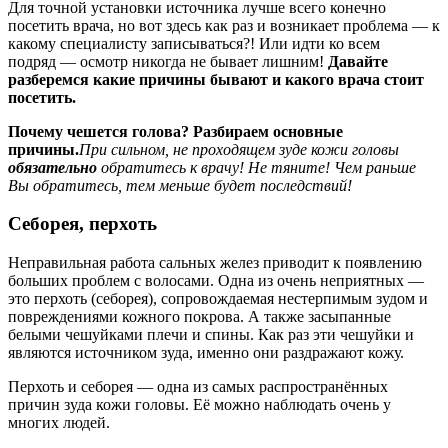
Для точной установки источника лучше всего конечно
посетить врача, но вот здесь как раз и возникает проблема — к
какому специалисту записываться?! Или идти ко всем
подряд — осмотр никогда не бывает лишним!
Давайте
разберемся какие причины бывают и какого врача стоит
посетить.
Почему чешется голова? Разбираем основные
причины.
При сильном, не проходящем зуде кожи головы
обязательно
обратитесь к врачу! Не тяните! Чем раньше
Вы обратитесь, тем меньше будет последствий!
Себорея, перхоть
Неправильная работа сальных желез приводит к появлению
больших проблем с волосами. Одна из очень неприятных —
это перхоть (себорея), сопровождаемая нестерпимым зудом и
повреждениями кожного покрова. А также засыпанные
белыми чешуйками плечи и спины. Как раз эти чешуйки и
являются источником зуда, именно они раздражают кожу.
Перхоть и себорея — одна из самых распространённых
причин зуда кожи головы. Её можно наблюдать очень у
многих людей.