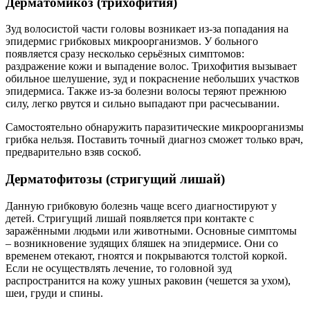
Дерматомикоз (трихофития)
Зуд волосистой части головы возникает из-за попадания на
эпидермис грибковых микроорганизмов. У больного
появляется сразу несколько серьёзных симптомов:
раздражение кожи и выпадение волос. Трихофития вызывает
обильное шелушение, зуд и покраснение небольших участков
эпидермиса. Также из-за болезни волосы теряют прежнюю
силу, легко рвутся и сильно выпадают при расчесывании.
Самостоятельно обнаружить паразитические микроорганизмы
грибка нельзя. Поставить точный диагноз сможет только врач,
предварительно взяв соскоб.
Дерматофитозы (стригущий лишай)
Данную грибковую болезнь чаще всего диагностируют у
детей. Стригущий лишай появляется при контакте с
заражёнными людьми или животными. Основные симптомы
– возникновение зудящих бляшек на эпидермисе. Они со
временем отекают, гноятся и покрываются толстой коркой.
Если не осуществлять лечение, то головной зуд
распространится на кожу ушных раковин (чешется за ухом),
шеи, груди и спины.