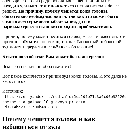
очень долго. Если среди основных вашей причины не
находится, значит стоит поискать со специалистом в более
редких.
Но причину, почему чешется кожа головы,
обязательно необходимо найти, так как это может быть
симптомом серьезного заболевания, да и в
парикмахерскую становится ходить проблематично.
Причин, почему может чесаться голова, масса, и выяснять эти
причины обязательно нужно, так как банальный небольшой
зуд может перерасти в серьёзное заболевание!
Кстати по этой теме Вам может быть интересно:
Чем грозит сидячий образ жизни?!
Вот какое количество причин зуда кожи головы. И это даже не
весь список.
Источник:
https://zen.yandex.ru/media/id/5ca204b71b3a6c00b32920df
cheshetsia-golova-10-glavnyh-prichin-
5d3214be23371c00b4838317
Почему чешется голова и как
избавиться от зуда