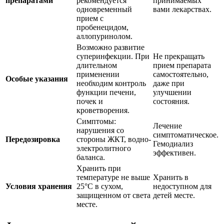
препаратами
рекомендуется
принимаемых
одновременный
вами лекарствах.
прием с
пробенецидом,
аллопуринолом.
Возможно развитие
суперинфекции. При
Не прекращать
длительном
прием препарата
применении
самостоятельно,
Особые указания
необходим контроль
даже при
функции печени,
улучшении
почек и
состояния.
кроветворения.
Симптомы:
Лечение
нарушения со
симптоматическое.
Передозировка
стороны ЖКТ, водно-
Гемодиализ
электролитного
эффективен.
баланса.
Хранить при
температуре не выше
Хранить в
Условия хранения
25°C в сухом,
недоступном для
защищенном от света
детей месте.
месте.