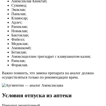
Амоксиклав Квиктаб;
Сумамед;
Экоклав;
Панклав;
Кламосар;
Арлет;
Рапиклав;
Новаклав;
Бактоклав;
Фибелл;
Медоклав;
Амовикомб;
Бетаклав;
Амоксициллин тригидрат с клавуланатом калия;
Ранклав;
Фораклав.
Важно помнить, что замена препарата на аналог должна
осуществляться только по рекомендации врача.
Условия отпуска из аптеки
Препарат рецептурный.