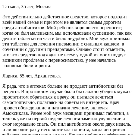
Татьяна, 35 лет, Москва
Это действительно действенное средство, которое подходит
всей нашей семье и при этом не является самым дорогим
среди антибиотиков. Мой ребенок хорошо его переносит;
когда он был маленьким, мы использовали суспензию, так как
делить таблетки на части было неудобно. Мой муж принимал
эти таблетки для лечения пневмонии с сильным кашлем, в
сочетании с другими препаратами. Однако стоит отметить,
что это средство подходит не всем: у одной из моих подруг
возникли проблемы с переносимостью, у нее начались
головные боли и рвота.
Лариса, 55 лет, Архангельск
Я рада, что в аптеках больше не продают антибиотики без
рецепта. В противном случае было бы сложно убедить мужа с
простатитом обратиться к врачу, он пытался лечиться
самостоятельно, полагаясь на советы из интернета. Врач
провел обследование и назначил лечение, включая
Амоксиклав. Ранее мой муж месяцами принимал таблетки, а
теперь уже на первой неделе лечения заметил улучшение и
смог нормально спать. Он пил антибиотик около двух недель,
и лишь один раз у него возникла тошнота, когда он принял
таблетку слишком рано до еды. Других побочных эффектов не