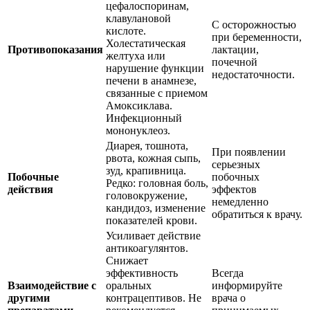
цефалоспоринам,
клавулановой
С осторожностью
кислоте.
при беременности,
Холестатическая
Противопоказания
лактации,
желтуха или
почечной
нарушение функции
недостаточности.
печени в анамнезе,
связанные с приемом
Амоксиклава.
Инфекционный
мононуклеоз.
Диарея, тошнота,
При появлении
рвота, кожная сыпь,
серьезных
зуд, крапивница.
Побочные
побочных
Редко: головная боль,
действия
эффектов
головокружение,
немедленно
кандидоз, изменение
обратиться к врачу.
показателей крови.
Усиливает действие
антикоагулянтов.
Снижает
эффективность
Всегда
Взаимодействие с
оральных
информируйте
другими
контрацептивов. Не
врача о