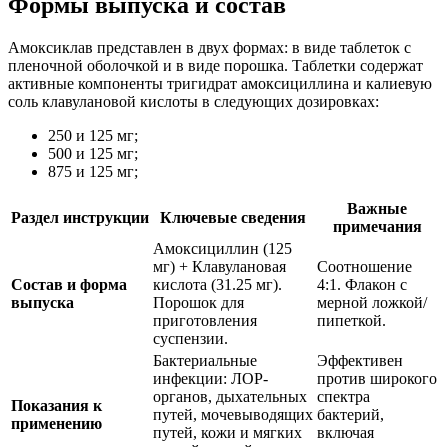
Формы выпуска и состав
Амоксиклав представлен в двух формах: в виде таблеток с
пленочной оболочкой и в виде порошка. Таблетки содержат
активные компоненты тригидрат амоксициллина и калиевую
соль клавулановой кислоты в следующих дозировках:
250 и 125 мг;
500 и 125 мг;
875 и 125 мг;
Важные
Раздел инструкции
Ключевые сведения
примечания
Амоксициллин (125
мг) + Клавулановая
Соотношение
Состав и форма
кислота (31.25 мг).
4:1. Флакон с
выпуска
Порошок для
мерной ложкой/
приготовления
пипеткой.
суспензии.
Бактериальные
Эффективен
инфекции: ЛОР-
против широкого
органов, дыхательных
спектра
Показания к
путей, мочевыводящих
бактерий,
применению
путей, кожи и мягких
включая