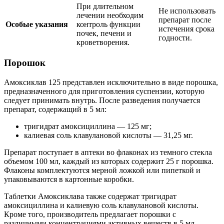
При длительном
Не использовать
лечении необходим
препарат после
Особые указания
контроль функции
истечения срока
почек, печени и
годности.
кроветворения.
Порошок
Амоксиклав 125 представлен исключительно в виде порошка,
предназначенного для приготовления суспензии, которую
следует принимать внутрь. После разведения получается
препарат, содержащий в 5 мл:
тригидрат амоксициллина — 125 мг;
калиевая соль клавулановой кислоты — 31,25 мг.
Препарат поступает в аптеки во флаконах из темного стекла
объемом 100 мл, каждый из которых содержит 25 г порошка.
Флаконы комплектуются мерной ложкой или пипеткой и
упаковываются в картонные коробки.
Таблетки Амоксиклава также содержат тригидрат
амоксициллина и калиевую соль клавулановой кислоты.
Кроме того, производитель предлагает порошки с
различными концентрациями активных веществ в 5 мл