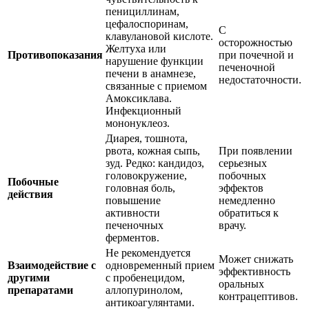
пенициллинам,
цефалоспоринам,
С
клавулановой кислоте.
осторожностью
Желтуха или
Противопоказания
при почечной и
нарушение функции
печеночной
печени в анамнезе,
недостаточности.
связанные с приемом
Амоксиклава.
Инфекционный
мононуклеоз.
Диарея, тошнота,
рвота, кожная сыпь,
При появлении
зуд. Редко: кандидоз,
серьезных
головокружение,
побочных
Побочные
головная боль,
эффектов
действия
повышение
немедленно
активности
обратиться к
печеночных
врачу.
ферментов.
Не рекомендуется
Может снижать
Взаимодействие с
одновременный прием
эффективность
другими
с пробенецидом,
оральных
препаратами
аллопуринолом,
контрацептивов.
антикоагулянтами.