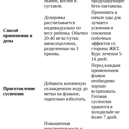
тканей, костей и
продуцирующие
суставов.
бета-лактамазы.
Принимать в
Дозировка
начале еды для
рассчитывается
лучшего
индивидуально по
усвоения и
Способ
весу ребенка. Обычно
снижения
применения и
20-40 мг/кг/сутки
побочных
дозы
амоксициллина,
эффектов со
разделенные на 3
стороны ЖКТ.
приема.
Курс лечения 5-
14 дней.
Перед каждым
применением
флакон
необходимо
Добавить кипяченую
хорошо
Приготовление
охлажденную воду до
встряхивать.
суспензии
метки на флаконе,
Готовая
тщательно взболтать.
суспензия
хранится в
холодильбе не
более 7 дней.
Повышенная
чувствительность к