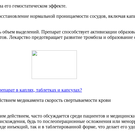
а его гемостатическом эффекте.
осстановление нормальной проницаемости сосудов, включая кап
ь объем выделений. Препарат способствует активизации образов
тов. Лекарство предотвращает развитие тромбоза и образование 
епарат в каплях, таблетках и капсулах?
м действием, часто обсуждается среди пациентов и медицинск
оисхождения, будь то послеоперационные осложнения или мено
иде инъекций, так и в таблетированной форме, что делает его у