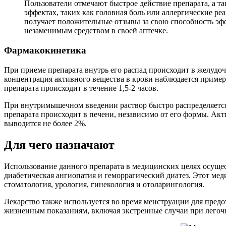
Пользователи отмечают быстрое действие препарата, а 
эффектах, таких как головная боль или аллергические ре
получает положительные отзывы за свою способность эфф
незаменимым средством в своей аптечке.
Фармакокинетика
При приеме препарата внутрь его распад происходит в желудо
концентрация активного вещества в крови наблюдается примерн
препарата происходит в течение 1,5-2 часов.
При внутримышечном введении раствор быстро распределяется 
препарата происходит в печени, независимо от его формы. Ак
выводится не более 2%.
Для чего назначают
Использование данного препарата в медицинских целях осущест
диабетическая ангиопатия и геморрагический диатез. Этот мед
стоматология, урология, гинекология и отоларингология.
Лекарство также используется во время менструации для пре
жизненным показаниям, включая экстренные случаи при лего