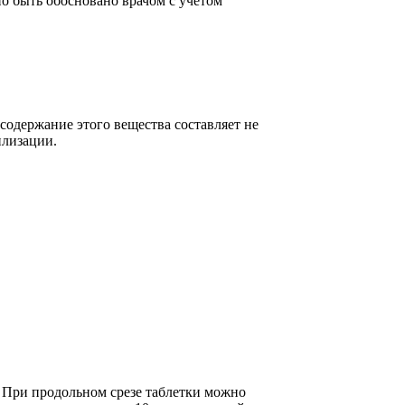
но быть обосновано врачом с учетом
содержание этого вещества составляет не
илизации.
 При продольном срезе таблетки можно