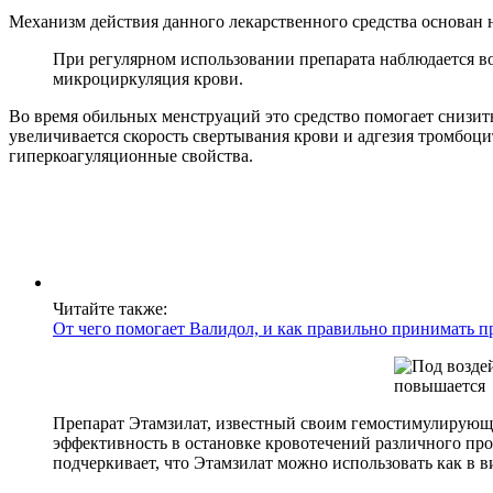
Механизм действия данного лекарственного средства основан н
При регулярном использовании препарата наблюдается в
микроциркуляция крови.
Во время обильных менструаций это средство помогает снизит
увеличивается скорость свертывания крови и адгезия тромбоци
гиперкоагуляционные свойства.
Читайте также:
От чего помогает Валидол, и как правильно принимать пр
Препарат Этамзилат, известный своим гемостимулирующи
эффективность в остановке кровотечений различного пр
подчеркивает, что Этамзилат можно использовать как в в