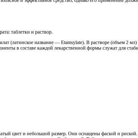
езопасное и эффективное средство, однако его применение долж
та: таблетки и раствор.
ат (латинское название — Etamsylate). В растворе (объем 2 мл) 
мпоненты в составе каждой лекарственной формы служат для стаб
атый цвет и небольшой размер. Они оснащены фаской и риской.