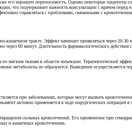
также его хорошую переносимость. Однако некоторые пациенты
акции, что подчеркивает важность консультации с врачом перед 
ективно справляться с проблемами, связанными с кровотечения
чно-кишечном тракте. Эффект начинает проявляться через 20-30
о через 60 минут. Длительность фармакологического действия с
по мягким тканям в области инъекции. Терапевтический эффект
тивные метаболиты не образуются. Выведение осуществляется че
вляется при заболеваниях, которые могут вызвать кровотечения
икамент активно применяется в ходе хирургических операций в т
дотвращения сильных кровотечений. Его применение при геморр
чных и кишечных кровотечениях.