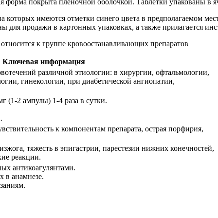
я форма покрыта пленочной оболочкой. Таблетки упакованы в я
 на которых имеются отметки синего цвета в предполагаемом ме
ы для продажи в картонных упаковках, а также прилагается ин
Ключевая информация
вотечений различной этиологии: в хирургии, офтальмологии,
огии, гинекологии, при диабетической ангиопатии,
г (1-2 ампулы) 1-4 раза в сутки.
.
вствительность к компонентам препарата, острая порфирия,
изжога, тяжесть в эпигастрии, парестезии нижних конечностей,
кие реакции.
ных антикоагулянтами.
 в анамнезе.
азаниям.