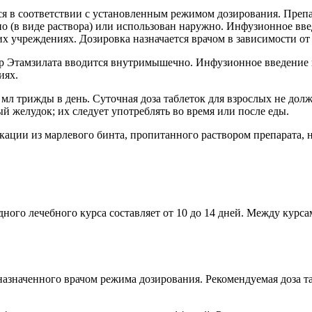
ся в соответствии с установленным режимом дозирования. Препа
но (в виде раствора) или использован наружно. Инфузионное вв
 учреждениях. Дозировка назначается врачом в зависимости от 
вор Этамзилата вводится внутримышечно. Инфузионное введение
иях.
50 мл трижды в день. Суточная доза таблеток для взрослых не дол
й желудок; их следует употреблять во время или после еды.
ации из марлевого бинта, пропитанного раствором препарата, 
ного лечебного курса составляет от 10 до 14 дней. Между курса
азначенного врачом режима дозирования. Рекомендуемая доза таб