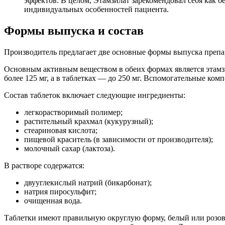
эффектов. В целом, Этамзилат зарекомендовал себя как б
индивидуальных особенностей пациента.
Формы выпуска и состав
Производитель предлагает две основные формы выпуска препара
Основным активным веществом в обеих формах является этамзил
более 125 мг, а в таблетках — до 250 мг. Вспомогательные ко
Состав таблеток включает следующие ингредиенты:
легкорастворимый полимер;
растительный крахмал (кукурузный);
стеариновая кислота;
пищевой краситель (в зависимости от производителя);
молочный сахар (лактоза).
В растворе содержатся:
двууглекислый натрий (бикарбонат);
натрия пиросульфит;
очищенная вода.
Таблетки имеют правильную округлую форму, белый или розов