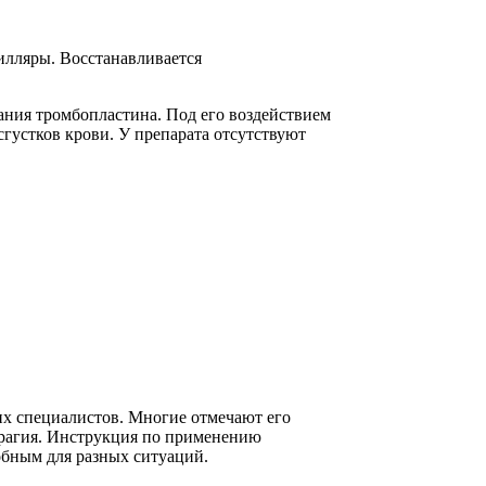
илляры. Восстанавливается
ания тромбопластина. Под его воздействием
сгустков крови. У препарата отсутствуют
их специалистов. Многие отмечают его
ррагия. Инструкция по применению
добным для разных ситуаций.