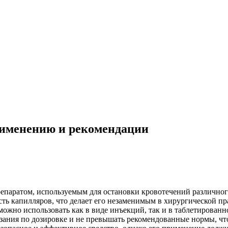
рименению и рекомендации
репаратом, используемым для остановки кровотечений различног
ь капилляров, что делает его незаменимым в хирургической пр
ожно использовать как в виде инъекций, так и в таблетированн
азания по дозировке и не превышать рекомендованные нормы, ч