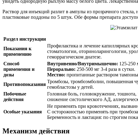
увидеть однородную рыхлую массу белого цвета. Лекарственна
Раствор для инъекций разлит в ампулы из прозрачного стекла,
пластиковые поддоны по 5 штук. Обе формы препарата доступн
Раздел инструкции
Профилактика и лечение капиллярных кро
Показания к
стоматологии, оториноларингологии, урол
применению
геморрагическом диатезе.
Способ
Внутривенно/Внутримышечно:
125-250 м
применения и
Перорально:
250-500 мг 3-4 раза в сутки.
дозы
Местно:
пропитанные раствором тампоны
Тромбозы, тромбоэмболии, повышенная чу
Противопоказания
гемобластозы у детей.
Побочные
Головная боль, головокружение, тошнота, 
действия
снижение систолического АД, аллергичес
Не применять при кровотечениях, вызван
Особые указания
С осторожностью применять при тромбозах
Беременность и лактация: по строгим пок
Механизм действия