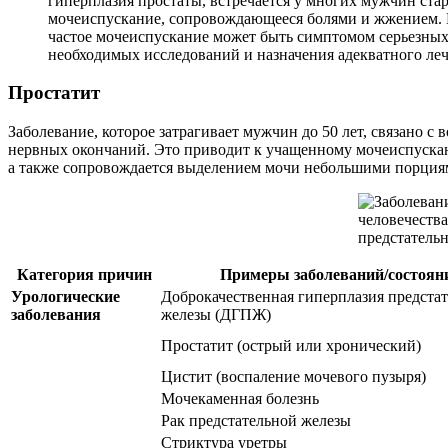
гиперплазия простаты, встречается у многих мужчин ста
мочеиспускание, сопровождающееся болями и жжением. К
частое мочеиспускание может быть симптомом серьезных 
необходимых исследований и назначения адекватного леч
Простатит
Заболевание, которое затрагивает мужчин до 50 лет, связано с
нервных окончаний. Это приводит к учащенному мочеиспускан
а также сопровождается выделением мочи небольшими порция
Категория причин
Примеры заболеваний/состоян
Урологические
Доброкачественная гиперплазия предста
заболевания
железы (ДГПЖ)
Простатит (острый или хронический)
Цистит (воспаление мочевого пузыря)
Мочекаменная болезнь
Рак предстательной железы
Стриктура уретры