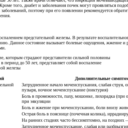
рше 50 лет. Также врачи отмечают, что инфекции мочевыводящи
роме того, диабет и заболевания почек могут проявляться подо
заболеваний, поэтому при его появлении рекомендуется обратит
ения.
 воспалением предстательной железы. В результате воспалительн
ию. Данное состояние вызывает болевые ощущения, жжение и р
ми.
ий
Дополнительные симптом
тельной
Затрудненное начало мочеиспускания, слабая струя
пузыря, ночное мочеиспускание (никтурия)
Боль в промежности, паху, мошонке, лихорадка (при 
при эякуляции
Боль и жжение при мочеиспускании, боли внизу живот
Острая боль в пояснице (почечная колика), иррадииру
На ранних стадиях часто бессимптомно, на поздних 
Затрудненное мочеиспускание, слабая или разбрызги