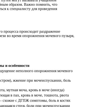
х путей могут вызывать учащенное
бным образом. Важно помнить, что
ься к специалисту для проведения
ого процесса происходит раздражение
ези во время опорожнения мочевого пузыря,
ы и особенности
, ощущение неполного опорожнения мочевого
остром), жжение при мочеиспускании, боль
а, мутная моча, кровь в моче (иногда)
ющая в пах, кровь в моче, тошнота, рвота
— схожие с ДГПЖ симптомы, боль в костях
вающаяся струя, боли при мочеиспускании