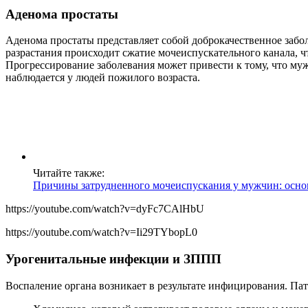
Аденома простаты
Аденома простаты представляет собой доброкачественное забол
разрастания происходит сжатие мочеиспускательного канала,
Прогрессирование заболевания может привести к тому, что му
наблюдается у людей пожилого возраста.
Читайте также:
Причины затрудненного мочеиспускания у мужчин: осно
https://youtube.com/watch?v=dyFc7CAlHbU
https://youtube.com/watch?v=Ii29TYbopL0
Урогенитальные инфекции и ЗППП
Воспаление органа возникает в результате инфицирования. Па