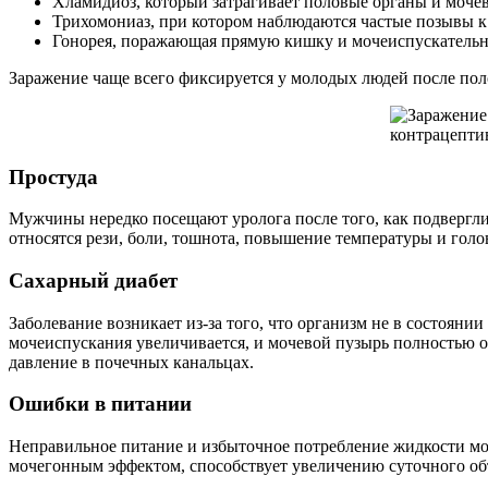
Хламидиоз, который затрагивает половые органы и моче
Трихомониаз, при котором наблюдаются частые позывы к
Гонорея, поражающая прямую кишку и мочеиспускательн
Заражение чаще всего фиксируется у молодых людей после поло
Простуда
Мужчины нередко посещают уролога после того, как подвергл
относятся рези, боли, тошнота, повышение температуры и гол
Сахарный диабет
Заболевание возникает из-за того, что организм не в состояни
мочеиспускания увеличивается, и мочевой пузырь полностью оп
давление в почечных канальцах.
Ошибки в питании
Неправильное питание и избыточное потребление жидкости мо
мочегонным эффектом, способствует увеличению суточного об