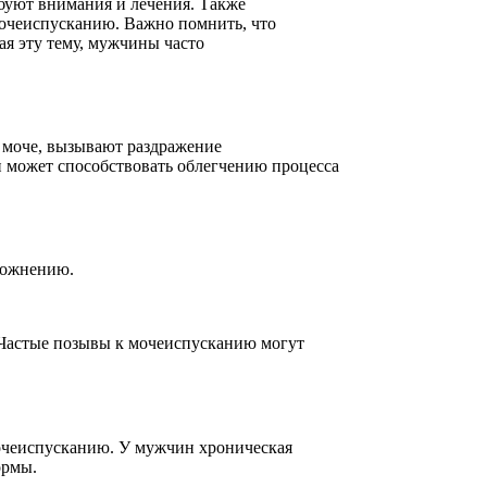
ебуют внимания и лечения. Также
мочеиспусканию. Важно помнить, что
ая эту тему, мужчины часто
 моче, вызывают раздражение
 может способствовать облегчению процесса
орожнению.
 Частые позывы к мочеиспусканию могут
мочеиспусканию. У мужчин хроническая
ормы.