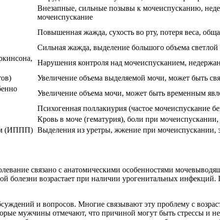
Внезапные, сильные позывы к мочеиспусканию, неде
мочеиспускание
Повышенная жажда, сухость во рту, потеря веса, общ
Сильная жажда, выделение большого объема светлой
ркинсона,
Нарушения контроля над мочеиспусканием, недержан
ов)
Увеличение объема выделяемой мочи, может быть свя
бенно
Увеличение объема мочи, может быть временным яв
Психогенная поллакиурия (частое мочеиспускание бе
Кровь в моче (гематурия), боли при мочеиспускании,
ем (ИППП)
Выделения из уретры, жжение при мочеиспускании, з
олевание связано с анатомическими особенностями мочевыводя
той болезни возрастает при наличии урогенитальных инфекций
уждений и вопросов. Многие связывают эту проблему с возрасто
которые мужчины отмечают, что причиной могут быть стрессы и н