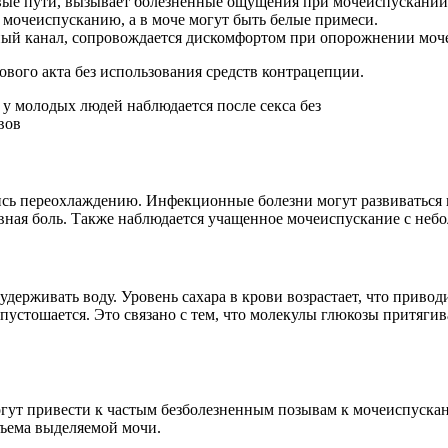
вые пути, вызывает болезненные ощущения при мочеиспускании
 мочеиспусканию, а в моче могут быть белые примеси.
ый канал, сопровождается дискомфортом при опорожнении моче
вого акта без использования средств контрацепции.
ись переохлаждению. Инфекционные болезни могут развиваться
овная боль. Также наблюдается учащенное мочеиспускание с не
и удерживать воду. Уровень сахара в крови возрастает, что приво
устошается. Это связано с тем, что молекулы глюкозы притягив
гут привести к частым безболезненным позывам к мочеиспуска
ъема выделяемой мочи.