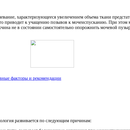
евание, характеризующееся увеличением объема ткани предстате
 что приводит к учащению позывов к мочеиспусканию. При этом
жчина не в состоянии самостоятельно опорожнить мочевой пузыр
вные факторы и рекомендации
тология развивается по следующим причинам: