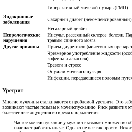
Гиперактивный мочевой пузырь (ГМП)
Эндокринные
Сахарный диабет (некомпенсированный)
заболевания
Несахарный диабет
Неврологические
Инсульт, рассеянный склероз, болезнь Па
нарушения
травмы спинного мозга
Другие причины
Прием диуретиков (мочегонных препарат
Чрезмерное употребление жидкости (осо
кофеина и алкоголя)
Тревога и стресс
Опухоли мочевого пузыря
Инфекции, передающиеся половым пут
Уретрит
Многие мужчины сталкиваются с проблемой уретрита. Это заб
возникают частые позывы к мочеиспусканию. Риск развития э
болезненные ощущения во время опорожнения.
Частое мочеиспускание у мужчин вызывает множество обс
начинает работать иначе. Однако не все так просто. Не