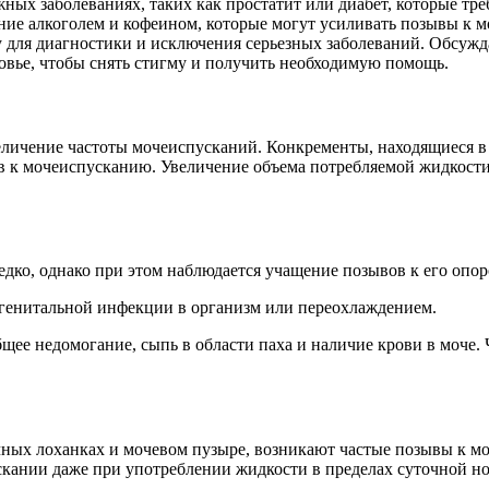
ных заболеваниях, таких как простатит или диабет, которые тр
ние алкоголем и кофеином, которые могут усиливать позывы к 
у для диагностики и исключения серьезных заболеваний. Обсужд
овье, чтобы снять стигму и получить необходимую помощь.
личение частоты мочеиспусканий. Конкременты, находящиеся в
 к мочеиспусканию. Увеличение объема потребляемой жидкости
едко, однако при этом наблюдается учащение позывов к его оп
генитальной инфекции в организм или переохлаждением.
ее недомогание, сыпь в области паха и наличие крови в моче.
ечных лоханках и мочевом пузыре, возникают частые позывы к 
скании даже при употреблении жидкости в пределах суточной н