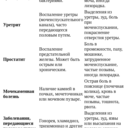
бактериями.
моча, иногда
лихорадка.
Выделения из
Воспаление уретры
уретры, зуд, боль
(мочеиспускательного
при
Уретрит
канала), часто
мочеиспускании,
передающееся
покраснение
половым путем.
отверстия уретры.
Боль в
Воспаление
промежности, паху,
предстательной
мошонке,
Простатит
железы. Может быть
затрудненное
острым или
мочеиспускание,
хроническим.
частые позывы,
иногда лихорадка.
Острая боль в
пояснице (почечная
Наличие камней в
Мочекаменная
колика), кровь в
почках, мочеточниках
болезнь
моче, частые
или мочевом пузыре.
позывы, тошнота,
рвота.
Выделения из
Заболевания,
уретры, зуд, язвы
Гонорея, хламидиоз,
передающиеся
или высыпания на
трихомониаз и другие