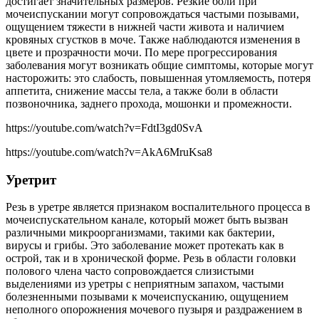
достигает значительных размеров. Резкие боли при
мочеиспускании могут сопровождаться частыми позывами,
ощущением тяжести в нижней части живота и наличием
кровяных сгустков в моче. Также наблюдаются изменения в
цвете и прозрачности мочи. По мере прогрессирования
заболевания могут возникать общие симптомы, которые могут
насторожить: это слабость, повышенная утомляемость, потеря
аппетита, снижение массы тела, а также боли в области
позвоночника, заднего прохода, мошонки и промежности.
https://youtube.com/watch?v=FdtI3gd0SvA
https://youtube.com/watch?v=AkA6MruKsa8
Уретрит
Резь в уретре является признаком воспалительного процесса в
мочеиспускательном канале, который может быть вызван
различными микроорганизмами, такими как бактерии,
вирусы и грибы. Это заболевание может протекать как в
острой, так и в хронической форме. Резь в области головки
полового члена часто сопровождается слизистыми
выделениями из уретры с неприятным запахом, частыми
болезненными позывами к мочеиспусканию, ощущением
неполного опорожнения мочевого пузыря и раздражением в