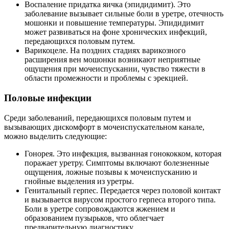
Воспаление придатка яичка (эпидидимит). Это
заболевание вызывает сильные боли в уретре, отечность
мошонки и повышение температуры. Эпидидимит
может развиваться на фоне хронических инфекций,
передающихся половым путем.
Варикоцеле. На поздних стадиях варикозного
расширения вен мошонки возникают неприятные
ощущения при мочеиспускании, чувство тяжести в
области промежности и проблемы с эрекцией.
Половые инфекции
Среди заболеваний, передающихся половым путем и
вызывающих дискомфорт в мочеиспускательном канале,
можно выделить следующие:
Гонорея. Это инфекция, вызванная гонококком, которая
поражает уретру. Симптомы включают болезненные
ощущения, ложные позывы к мочеиспусканию и
гнойные выделения из уретры.
Генитальный герпес. Передается через половой контакт
и вызывается вирусом простого герпеса второго типа.
Боли в уретре сопровождаются жжением и
образованием пузырьков, что облегчает
предварительную диагностику.