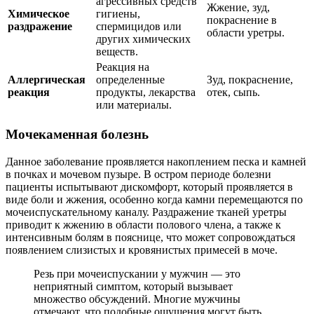
агрессивных средств
Жжение, зуд,
Химическое
гигиены,
покраснение в
раздражение
спермицидов или
области уретры.
других химических
веществ.
Реакция на
Аллергическая
определенные
Зуд, покраснение,
реакция
продукты, лекарства
отек, сыпь.
или материалы.
Мочекаменная болезнь
Данное заболевание проявляется накоплением песка и камней
в почках и мочевом пузыре. В остром периоде болезни
пациенты испытывают дискомфорт, который проявляется в
виде боли и жжения, особенно когда камни перемещаются по
мочеиспускательному каналу. Раздражение тканей уретры
приводит к жжению в области полового члена, а также к
интенсивным болям в пояснице, что может сопровождаться
появлением слизистых и кровянистых примесей в моче.
Резь при мочеиспускании у мужчин — это
неприятный симптом, который вызывает
множество обсуждений. Многие мужчины
отмечают, что подобные ощущения могут быть