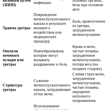
половым путем
половых органах,
инфекции.
(ЗППП)
боль при половом
акте.
Повреждение
мочеиспускательного
Боль, кровотечение
канала в результате
из уретры,
Травма уретры
внешнего
затрудненное
воздействия или
мочеиспускание.
медицинских
процедур.
Кровь в моче,
Опухоли
Новообразования,
частые позывы,
мочевого
которые могут
затрудненное
пузыря или
вызывать
мочеиспускание,
уретры
раздражение и боль.
потеря веса (на
поздних стадиях).
Слабая струя мочи,
затрудненное
Сужение
мочеиспускание,
Стриктура
мочеиспускательного
частые позывы,
уретры
канала, затрудняющее
ощущение
отток мочи.
неполного
опорожнения.
Использование