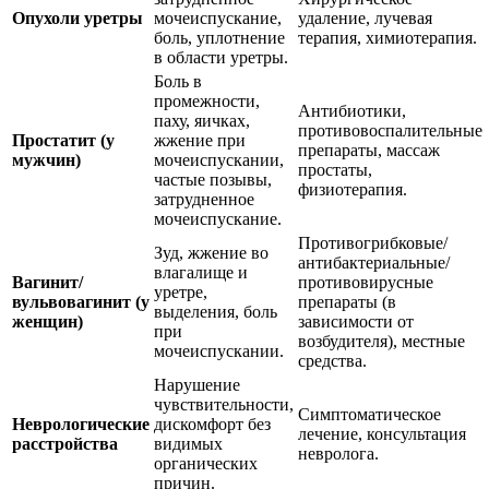
Опухоли уретры
мочеиспускание,
удаление, лучевая
боль, уплотнение
терапия, химиотерапия.
в области уретры.
Боль в
промежности,
Антибиотики,
паху, яичках,
противовоспалительные
Простатит (у
жжение при
препараты, массаж
мужчин)
мочеиспускании,
простаты,
частые позывы,
физиотерапия.
затрудненное
мочеиспускание.
Противогрибковые/
Зуд, жжение во
антибактериальные/
влагалище и
Вагинит/
противовирусные
уретре,
вульвовагинит (у
препараты (в
выделения, боль
женщин)
зависимости от
при
возбудителя), местные
мочеиспускании.
средства.
Нарушение
чувствительности,
Симптоматическое
Неврологические
дискомфорт без
лечение, консультация
расстройства
видимых
невролога.
органических
причин.