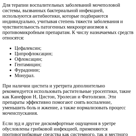
Для терапии воспалительных заболеваний мочеполовой
системы, вызванных бактериальной инфекцией,
используются антибиотики, которые подбираются
индивидуально, учитывая степень тяжести заболевания и
чувствительность патогенных микроорганизмов к
противомикробным препаратам. К числу назначаемых средств
относятся:
Цефалексин;
Ципрофлоксацин;
Офлоксацин;
Гентамицин;
Фурадонин;
Монурал.
При наличии цистита и уретрита дополнительно
рекомендуется использовать растительные уросептики, такие
как Канефрон Н, Цистон, Уролесан и Фитолизин. Эти
препараты эффективно помогают снять воспаление,
уменьшить боль и жжение, а также нормализовать процесс
мочеиспускания.
Если зуд и другие дискомфортные ощущения в уретре
обусловлены грибковой инфекцией, применяются
противогрибковые средства как системного, так и местного