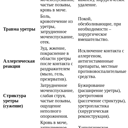
частые позывы,
удаление.
кровь в моче.
Боль,
Покой,
кровотечение из
обезболивающие, при
уретры,
Травма уретры
необходимости –
затрудненное
хирургическое
мочеиспускание,
вмешательство.
отек.
Зуд, жжение,
Исключение контакта с
покраснение в
аллергеном,
области уретры
Аллергическая
антигистаминные
после контакта с
реакция
препараты, местные
раздражителем
противовоспалительные
(мыло, гель,
средства.
презерватив).
Затрудненное
Бужирование
мочеиспускание,
(расширение уретры),
Стриктура
слабая струя,
уретротомия
уретры
частые позывы,
(рассечение стриктуры),
(сужение)
ощущение
уретропластика
неполного
(хирургическая
опорожнения.
реконструкция).
Кровь в моче,
затрудненное
Хирургическое