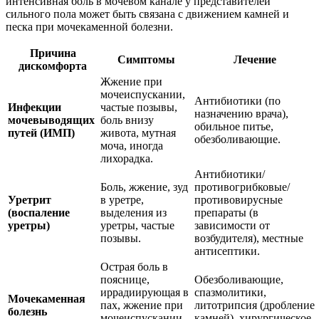
интенсивная боль в мочевом канале у представителей
сильного пола может быть связана с движением камней и
песка при мочекаменной болезни.
Причина
Симптомы
Лечение
дискомфорта
Жжение при
мочеиспускании,
Антибиотики (по
Инфекции
частые позывы,
назначению врача),
мочевыводящих
боль внизу
обильное питье,
путей (ИМП)
живота, мутная
обезболивающие.
моча, иногда
лихорадка.
Антибиотики/
Боль, жжение, зуд
противогрибковые/
Уретрит
в уретре,
противовирусные
(воспаление
выделения из
препараты (в
уретры)
уретры, частые
зависимости от
позывы.
возбудителя), местные
антисептики.
Острая боль в
пояснице,
Обезболивающие,
иррадиирующая в
спазмолитики,
Мочекаменная
пах, жжение при
литотрипсия (дробление
болезнь
мочеиспускании,
камней), хирургическое