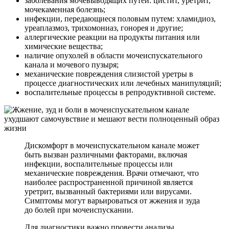
заболевания мочевыводящих путей: цистит, уретрит,
мочекаменная болезнь;
инфекции, передающиеся половым путем: хламидиоз,
уреаплазмоз, трихомониаз, гонорея и другие;
аллергические реакции на продукты питания или
химические вещества;
наличие опухолей в области мочеиспускательного
канала и мочевого пузыря;
механические повреждения слизистой уретры в
процессе диагностических или лечебных манипуляций;
воспалительные процессы в репродуктивной системе.
Дискомфорт в мочеиспускательном канале может
быть вызван различными факторами, включая
инфекции, воспалительные процессы или
механические повреждения. Врачи отмечают, что
наиболее распространенной причиной является
уретрит, вызванный бактериями или вирусами.
Симптомы могут варьироваться от жжения и зуда
до болей при мочеиспускании.
Для диагностики важно провести анализы,