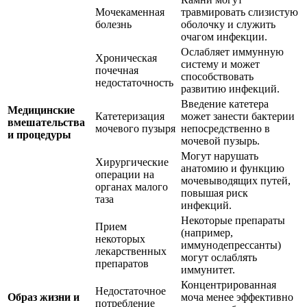
Мочекаменная
травмировать слизистую
болезнь
оболочку и служить
очагом инфекции.
Ослабляет иммунную
Хроническая
систему и может
почечная
способствовать
недостаточность
развитию инфекций.
Введение катетера
Медицинские
Катетеризация
может занести бактерии
вмешательства
мочевого пузыря
непосредственно в
и процедуры
мочевой пузырь.
Могут нарушать
Хирургические
анатомию и функцию
операции на
мочевыводящих путей,
органах малого
повышая риск
таза
инфекций.
Некоторые препараты
Прием
(например,
некоторых
иммунодепрессанты)
лекарственных
могут ослаблять
препаратов
иммунитет.
Концентрированная
Недостаточное
Образ жизни и
моча менее эффективно
потребление