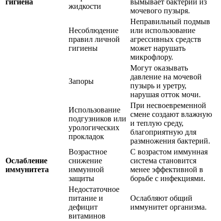
гигиена
вымывает бактерии из
жидкости
мочевого пузыря.
Неправильный подмыв
Несоблюдение
или использование
правил личной
агрессивных средств
гигиены
может нарушать
микрофлору.
Могут оказывать
давление на мочевой
Запоры
пузырь и уретру,
нарушая отток мочи.
При несвоевременной
Использование
смене создают влажную
подгузников или
и теплую среду,
урологических
благоприятную для
прокладок
размножения бактерий.
Возрастное
С возрастом иммунная
Ослабление
снижение
система становится
иммунитета
иммунной
менее эффективной в
защиты
борьбе с инфекциями.
Недостаточное
питание и
Ослабляют общий
дефицит
иммунитет организма.
витаминов