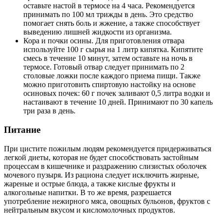
оставьте настой в термосе на 4 часа. Рекомендуется
принимать по 100 мл трижды в день. Это средство
помогает снять боль и жжение, а также способствует
выведению лишней жидкости из организма.
Кора и почки осины. Для приготовления отвара
используйте 100 г сырья на 1 литр кипятка. Кипятите
смесь в течение 10 минут, затем оставьте на ночь в
термосе. Готовый отвар следует принимать по 2
столовые ложки после каждого приема пищи. Также
можно приготовить спиртовую настойку на основе
осиновых почек: 60 г почек заливают 0,5 литра водки и
настаивают в течение 10 дней. Принимают по 30 капель
три раза в день.
Питание
При цистите пожилым людям рекомендуется придерживаться
легкой диеты, которая не будет способствовать застойным
процессам в кишечнике и раздражению слизистых оболочек
мочевого пузыря. Из рациона следует исключить жирные,
жареные и острые блюда, а также кислые фрукты и
алкогольные напитки. В то же время, разрешается
употребление нежирного мяса, овощных бульонов, фруктов с
нейтральным вкусом и кисломолочных продуктов.