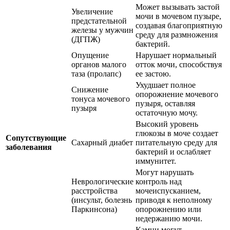
Может вызывать застой
Увеличение
мочи в мочевом пузыре,
предстательной
создавая благоприятную
железы у мужчин
среду для размножения
(ДГПЖ)
бактерий.
Опущение
Нарушает нормальный
органов малого
отток мочи, способствуя
таза (пролапс)
ее застою.
Ухудшает полное
Снижение
опорожнение мочевого
тонуса мочевого
пузыря, оставляя
пузыря
остаточную мочу.
Высокий уровень
глюкозы в моче создает
Сопутствующие
Сахарный диабет
питательную среду для
заболевания
бактерий и ослабляет
иммунитет.
Могут нарушать
Неврологические
контроль над
расстройства
мочеиспусканием,
(инсульт, болезнь
приводя к неполному
Паркинсона)
опорожнению или
недержанию мочи.
Камни могут