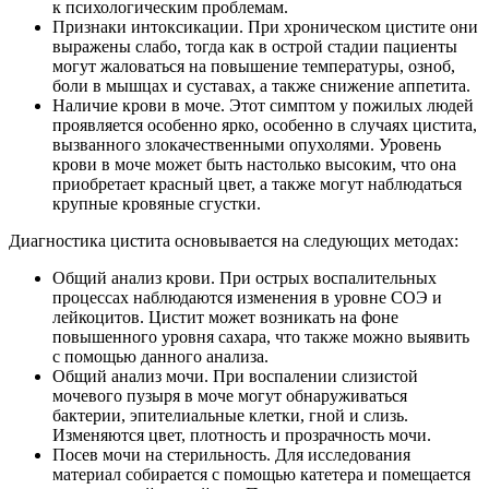
к психологическим проблемам.
Признаки интоксикации. При хроническом цистите они
выражены слабо, тогда как в острой стадии пациенты
могут жаловаться на повышение температуры, озноб,
боли в мышцах и суставах, а также снижение аппетита.
Наличие крови в моче. Этот симптом у пожилых людей
проявляется особенно ярко, особенно в случаях цистита,
вызванного злокачественными опухолями. Уровень
крови в моче может быть настолько высоким, что она
приобретает красный цвет, а также могут наблюдаться
крупные кровяные сгустки.
Диагностика цистита основывается на следующих методах:
Общий анализ крови. При острых воспалительных
процессах наблюдаются изменения в уровне СОЭ и
лейкоцитов. Цистит может возникать на фоне
повышенного уровня сахара, что также можно выявить
с помощью данного анализа.
Общий анализ мочи. При воспалении слизистой
мочевого пузыря в моче могут обнаруживаться
бактерии, эпителиальные клетки, гной и слизь.
Изменяются цвет, плотность и прозрачность мочи.
Посев мочи на стерильность. Для исследования
материал собирается с помощью катетера и помещается