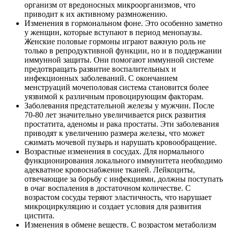
организм от вредоносных микроорганизмов, что
приводит к их активному размножению.
Изменения в гормональном фоне. Это особенно заметно
у женщин, которые вступают в период менопаузы.
Женские половые гормоны играют важную роль не
только в репродуктивной функции, но и в поддержании
иммунной защиты. Они помогают иммунной системе
предотвращать развитие воспалительных и
инфекционных заболеваний. С окончанием
менструаций мочеполовая система становится более
уязвимой к различным провоцирующим факторам.
Заболевания предстательной железы у мужчин. После
70-80 лет значительно увеличивается риск развития
простатита, аденомы и рака простаты. Эти заболевания
приводят к увеличению размера железы, что может
сжимать мочевой пузырь и нарушать кровообращение.
Возрастные изменения в сосудах. Для нормального
функционирования локального иммунитета необходимо
адекватное кровоснабжение тканей. Лейкоциты,
отвечающие за борьбу с инфекциями, должны поступать
в очаг воспаления в достаточном количестве. С
возрастом сосуды теряют эластичность, что нарушает
микроциркуляцию и создает условия для развития
цистита.
Изменения в обмене веществ. С возрастом метаболизм