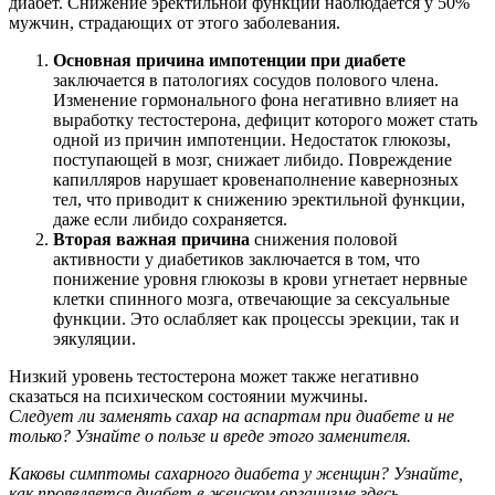
диабет. Снижение эректильной функции наблюдается у 50%
мужчин, страдающих от этого заболевания.
Основная причина импотенции при диабете
заключается в патологиях сосудов полового члена.
Изменение гормонального фона негативно влияет на
выработку тестостерона, дефицит которого может стать
одной из причин импотенции. Недостаток глюкозы,
поступающей в мозг, снижает либидо. Повреждение
капилляров нарушает кровенаполнение кавернозных
тел, что приводит к снижению эректильной функции,
даже если либидо сохраняется.
Вторая важная причина
снижения половой
активности у диабетиков заключается в том, что
понижение уровня глюкозы в крови угнетает нервные
клетки спинного мозга, отвечающие за сексуальные
функции. Это ослабляет как процессы эрекции, так и
эякуляции.
Низкий уровень тестостерона может также негативно
сказаться на психическом состоянии мужчины.
Следует ли заменять сахар на аспартам при диабете и не
только? Узнайте о пользе и вреде этого заменителя.
Каковы симптомы сахарного диабета у женщин? Узнайте,
как проявляется диабет в женском организме здесь.