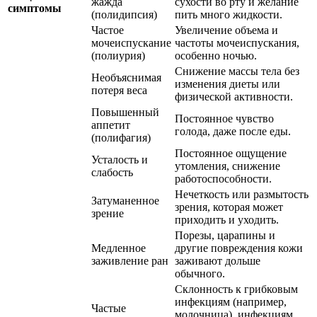
жажда
сухости во рту и желание
симптомы
(полидипсия)
пить много жидкости.
Частое
Увеличение объема и
мочеиспускание
частоты мочеиспускания,
(полиурия)
особенно ночью.
Снижение массы тела без
Необъяснимая
изменения диеты или
потеря веса
физической активности.
Повышенный
Постоянное чувство
аппетит
голода, даже после еды.
(полифагия)
Постоянное ощущение
Усталость и
утомления, снижение
слабость
работоспособности.
Нечеткость или размытость
Затуманенное
зрения, которая может
зрение
приходить и уходить.
Порезы, царапины и
Медленное
другие повреждения кожи
заживление ран
заживают дольше
обычного.
Склонность к грибковым
инфекциям (например,
Частые
молочница), инфекциям