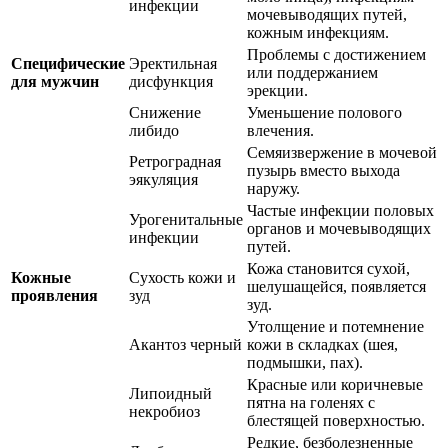
инфекции
мочевыводящих путей,
кожным инфекциям.
Проблемы с достижением
Специфические
Эректильная
или поддержанием
для мужчин
дисфункция
эрекции.
Снижение
Уменьшение полового
либидо
влечения.
Семяизвержение в мочевой
Ретроградная
пузырь вместо выхода
эякуляция
наружу.
Частые инфекции половых
Урогенитальные
органов и мочевыводящих
инфекции
путей.
Кожа становится сухой,
Кожные
Сухость кожи и
шелушащейся, появляется
проявления
зуд
зуд.
Утолщение и потемнение
Акантоз черный
кожи в складках (шея,
подмышки, пах).
Красные или коричневые
Липоидный
пятна на голенях с
некробиоз
блестящей поверхностью.
Редкие, безболезненные